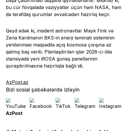
başa çatdırılması diqqətlə qiymətləndirilir. Bildirilib ki,
bu cür fövqəladə vəziyyətlər üçün həm NASA, həm
də tərəfdaş qurumlar əvvəlcədən hazırlıq keçir.
Qeyd edək ki, insident astronavtlar Mayk Fink və
Zena Kardmanın BKS-in enerji təminatı sisteminin
yenilənməsi məqsədilə açıq kosmosa çıxışına az
qalmış baş verib. Planlaşdırılan işlər 2026-cı ildə
stansiyada yeni iROSA günəş panellərinin
quraşdırılmasına hazırlıqla bağlı idi.
AzPost.az
Bizi sosial şəbəkələrdə izləyin
AzPost