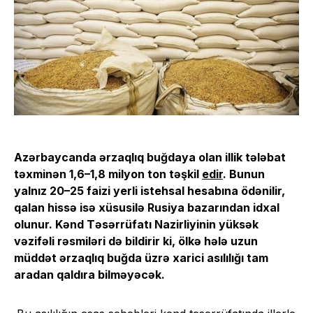
Azərbaycanda ərzaqlıq buğdaya olan illik tələbat
təxminən 1,6–1,8 milyon ton təşkil
edir
. Bunun
yalnız 20–25
faizi
yerli istehsal hesabına ödənilir,
qalan hissə isə xüsusilə Rusiya bazarından idxal
olunur. Kənd Təsərrüfatı Nazirliyinin yüksək
vəzifəli rəsmiləri də bildirir ki, ölkə hələ uzun
müddət ərzaqlıq buğda üzrə xarici asılılığı tam
aradan qaldıra bilməyəcək.