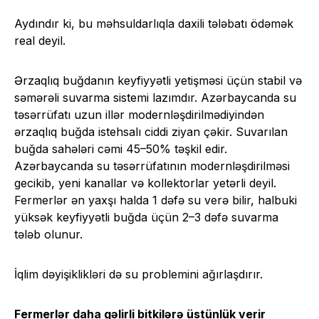
Aydındır ki, bu məhsuldarlıqla daxili tələbatı ödəmək
real deyil.
Ərzaqlıq buğdanın keyfiyyətli yetişməsi üçün stabil və
səmərəli suvarma sistemi lazımdır. Azərbaycanda su
təsərrüfatı uzun illər modernləşdirilmədiyindən
ərzaqlıq buğda istehsalı ciddi ziyan çəkir. Suvarılan
buğda sahələri cəmi 45–50% təşkil edir.
Azərbaycanda su təsərrüfatının modernləşdirilməsi
gecikib, yeni kanallar və kollektorlar yetərli deyil.
Fermerlər ən yaxşı halda 1 dəfə su verə bilir, halbuki
yüksək keyfiyyətli buğda üçün 2–3 dəfə suvarma
tələb olunur.
İqlim dəyişiklikləri də su problemini ağırlaşdırır.
Fermerlər daha gəlirli bitkilərə üstünlük verir