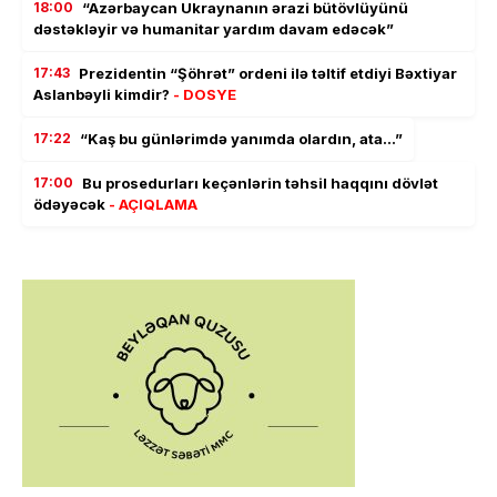
18:00
“Azərbaycan Ukraynanın ərazi bütövlüyünü
dəstəkləyir və humanitar yardım davam edəcək”
17:43
Prezidentin “Şöhrət” ordeni ilə təltif etdiyi Bəxtiyar
Aslanbəyli kimdir?
- DOSYE
17:22
“Kaş bu günlərimdə yanımda olardın, ata…”
17:00
Bu prosedurları keçənlərin təhsil haqqını dövlət
ödəyəcək
- AÇIQLAMA