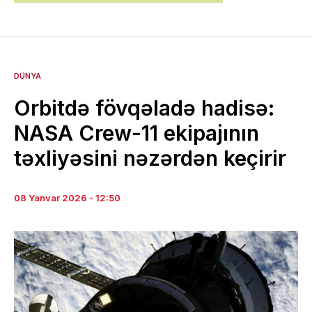
DÜNYA
Orbitdə fövqəladə hadisə:
NASA Crew-11 ekipajının
təxliyəsini nəzərdən keçirir
08 Yanvar 2026 - 12:50