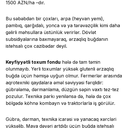
1500 AZN/ha –dır.
Bu səbəbdən bir çoxları, arpa (heyvan yemi),
pambıq, qarğıdalı, yonca və ya tərəvəzçilik kimi daha
gəlirli məhsullara üstünlük verirlər. Dövlət
subsidiyalarına baxmayaraq, ərzaqlıq buğdanın
istehsalı çox cazibədar deyil.
Keyfiyyətli toxum fondu
hələ də tam təmin
olunmayıb. Yerli toxumlar yüksək glutenli ərzaqlıq
buğda üçün həmişə uyğun olmur. Fermerlər arasında
aqrotexniki qaydalara əməl səviyyəsi fərqlidir:
gübrələmə, dərmanlama, düzgün səpin vaxtı tez-tez
pozulur. Texnika parkı yenilənsə də, hələ də çox
bölgədə köhnə kombayn və traktorlarla iş görülür.
Gübrə, dərman, texnika icarəsi və yanacaq xərcləri
yüksəlib. Maya dəyəri artdığı üçün buğda istehsalı