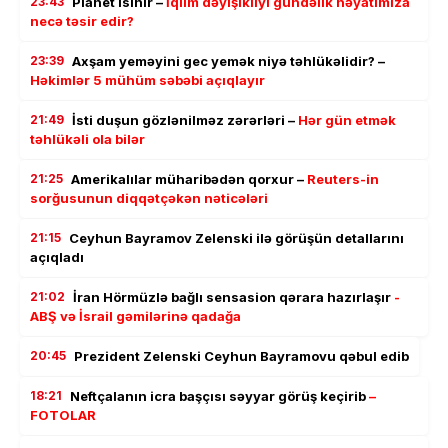
23:43
Planet isinir –
İqlim dəyişikliyi gündəlik həyatımıza
necə təsir edir?
23:39
Axşam yeməyini gec yemək niyə təhlükəlidir? –
Həkimlər 5 mühüm səbəbi açıqlayır
21:49
İsti duşun gözlənilməz zərərləri –
Hər gün etmək
təhlükəli ola bilər
21:25
Amerikalılar müharibədən qorxur –
Reuters-in
sorğusunun diqqətçəkən nəticələri
21:15
Ceyhun Bayramov Zelenski ilə görüşün detallarını
açıqladı
21:02
İran Hörmüzlə bağlı sensasion qərara hazırlaşır
-
ABŞ və İsrail gəmilərinə qadağa
20:45
Prezident Zelenski Ceyhun Bayramovu qəbul edib
18:21
Neftçalanın icra başçısı səyyar görüş keçirib
–
FOTOLAR