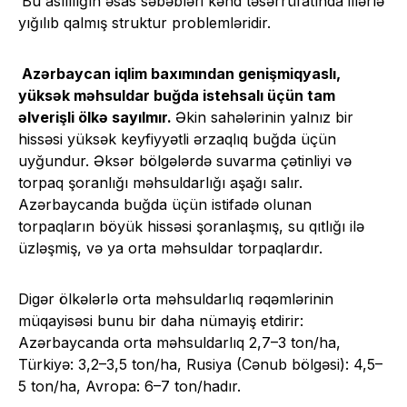
Bu asılılığın əsas səbəbləri kənd təsərrüfatında illərlə
yığılıb qalmış struktur problemləridir.
Azərbaycan iqlim baxımından genişmiqyaslı,
yüksək məhsuldar buğda istehsalı üçün tam
əlverişli ölkə sayılmır.
Əkin sahələrinin yalnız bir
hissəsi yüksək keyfiyyətli ərzaqlıq buğda üçün
uyğundur. Əksər bölgələrdə suvarma çətinliyi və
torpaq şoranlığı məhsuldarlığı aşağı salır.
Azərbaycanda buğda üçün istifadə olunan
torpaqların böyük hissəsi şoranlaşmış, su qıtlığı ilə
üzləşmiş, və ya orta məhsuldar torpaqlardır.
Digər ölkələrlə orta məhsuldarlıq rəqəmlərinin
müqayisəsi bunu bir daha nümayiş etdirir:
Azərbaycanda orta məhsuldarlıq 2,7–3 ton/ha,
Türkiyə: 3,2–3,5 ton/ha, Rusiya (Cənub bölgəsi): 4,5–
5 ton/ha, Avropa: 6–7 ton/hadır.