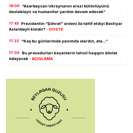
18:00
“Azərbaycan Ukraynanın ərazi bütövlüyünü
dəstəkləyir və humanitar yardım davam edəcək”
17:43
Prezidentin “Şöhrət” ordeni ilə təltif etdiyi Bəxtiyar
Aslanbəyli kimdir?
- DOSYE
17:22
“Kaş bu günlərimdə yanımda olardın, ata…”
17:00
Bu prosedurları keçənlərin təhsil haqqını dövlət
ödəyəcək
- AÇIQLAMA