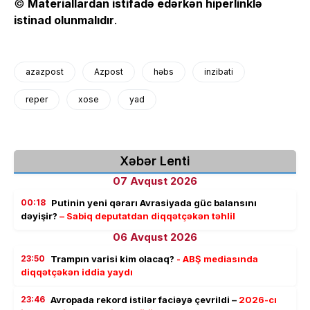
©
Materiallardan istifadə edərkən hiperlinklə
istinad olunmalıdır
.
azazpost
Azpost
həbs
inzibati
reper
xose
yad
Xəbər Lenti
07 Avqust 2026
00:18
Putinin yeni qərarı Avrasiyada güc balansını
dəyişir?
– Sabiq deputatdan diqqətçəkən təhlil
06 Avqust 2026
23:50
Trampın varisi kim olacaq?
- ABŞ mediasında
diqqətçəkən iddia yaydı
23:46
Avropada rekord istilər faciəyə çevrildi –
2026-cı