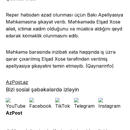
Reper həbsdən azad olunması üçün Bakı Apellyasiya
Məhkəməsinə şikayət verib. Məhkəmədə Elşad Xose
ailəli, ictimai xadim olduğunu və müalicə aldığını qeyd
edərək köməklik olunmasını edib.
Məhkəmə barəsində inzibati xəta haqqında iş üzrə
qərar çıxarılmış Elşad Xose tərəfindən verilmiş
apellyasiya şikayətini təmin etməyib. (Qaynarinfo)
AzPost.az
Bizi sosial şəbəkələrdə izləyin
AzPost