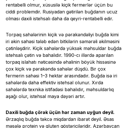
rentabelli olmur, xüsusilə kiçik fermerlər üçün bu
ciddi problemdir. Rusiyadan gətirilən buğdanın ucuz
olması daxili istehsalı daha da qeyri-rentabelli edir.
Torpaq sahələrinin kiçik və pərakəndəliyi buğda kimi
iri əkin sahəsi tələb edən bitkilərin səmərəli əkilməsini
çətinləşdirir. Kiçik sahələrdə yüksək məhsuldar buğda
istehsalı çətin və bahalıdır. 1990-cı illərdə aparılan
torpaq islahatı nəticəsində əhalinin böyük hissəsinə
çox kiçik və pərakəndə sahələr düşdü. Bir çox
fermerin sahəsi 1–3 hektar arasındadır. Buğda isə iri
sahələrdə daha effektiv istehsal olunur. Xırda
sahələrdə texnika istifadəsi bahalıdır, məhsuldarlıq
aşağı olur, istehsal maya dəyəri artır.
Daxili buğda çörək üçün hər zaman uyğun deyil.
Ərzaqlıq buğda təkcə miqdardan ibarət deyil. Əsas
məsələ protein və gluten göstəriciləridir. Azərbaycan