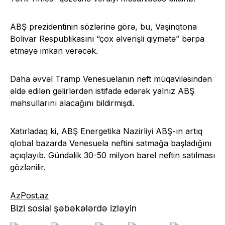
ABŞ prezidentinin sözlərinə görə, bu, Vaşinqtona
Bolivar Respublikasını “çox əlverişli qiymətə” bərpa
etməyə imkan verəcək.
Daha əvvəl Tramp Venesuelanın neft müqaviləsindən
əldə edilən gəlirlərdən istifadə edərək yalnız ABŞ
məhsullarını alacağını bildirmişdi.
Xatırladaq ki, ABŞ Energetika Nazirliyi ABŞ-ın artıq
qlobal bazarda Venesuela neftini satmağa başladığını
açıqlayıb. Gündəlik 30-50 milyon barel neftin satılması
gözlənilir.
AzPost.az
Bizi sosial şəbəkələrdə izləyin