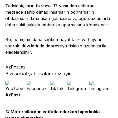
Tədqiqatçıların fikrincə, 17 yaşından etibarən
məqsədə sahib olmaq insanların böhranların
öhdəsindən daha asan gəlməsinə və uğursuzluqlarla
daha sakit şəkildə mübarizə aparmasına kömək edir.
Bu, həmçinin daha sağlam həyat tərzi və həyatın
sonrakı dövrlərində depressiya riskinin azalması ilə
əlaqələndirilir.
AzPost.az
Bizi sosial şəbəkələrdə izləyin
AzPost
©
Materiallardan istifadə edərkən hiperlinklə
istinad olunmalıdır
.