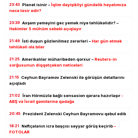
23:43
Planet isinir –
İqlim dəyişikliyi gündəlik həyatımıza
necə təsir edir?
23:39
Axşam yeməyini gec yemək niyə təhlükəlidir? –
Həkimlər 5 mühüm səbəbi açıqlayır
21:49
İsti duşun gözlənilməz zərərləri –
Hər gün etmək
təhlükəli ola bilər
21:25
Amerikalılar müharibədən qorxur –
Reuters-in
sorğusunun diqqətçəkən nəticələri
21:15
Ceyhun Bayramov Zelenski ilə görüşün detallarını
açıqladı
21:02
İran Hörmüzlə bağlı sensasion qərara hazırlaşır
-
ABŞ və İsrail gəmilərinə qadağa
20:45
Prezident Zelenski Ceyhun Bayramovu qəbul edib
18:21
Neftçalanın icra başçısı səyyar görüş keçirib
–
FOTOLAR