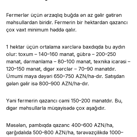
Fermerlər üçün ərzaqlıq buğda ən az gəlir gətirən
məhsullardan biridir. Fermerin bir hektardan qazancı
çox vaxt minimum həddə qalır.
1 hektar üçün ortalama xərclərə baxdıqda bu aydın
olur: toxum – 140–160 manat, gübrə – 200–250
manat, dərmanlama – 80–100 manat, texnika icarəsi –
120–150 manat, digər xərclər – 70–90 manatdır.
Ümumi maya dəyəri 650–750 AZN/ha-dır. Satışdan
gələn gəlir isə 800–900 AZN/ha-dır.
Yəni fermerin qazancı cəmi 150–200 manatdır. Bu,
digər məhsullarla müqayisədə çox aşağıdır.
Məsələn, pambıqda qazanc 400–600 AZN/ha,
qarğıdalıda 500–800 AZN/ha, tərəvəzçilikdə 1000–