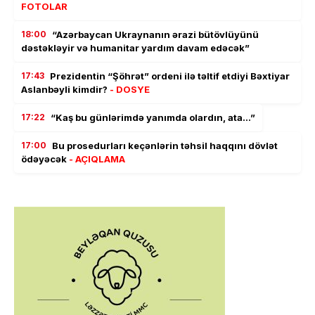
FOTOLAR
18:00
“Azərbaycan Ukraynanın ərazi bütövlüyünü
dəstəkləyir və humanitar yardım davam edəcək”
17:43
Prezidentin “Şöhrət” ordeni ilə təltif etdiyi Bəxtiyar
Aslanbəyli kimdir?
- DOSYE
17:22
“Kaş bu günlərimdə yanımda olardın, ata…”
17:00
Bu prosedurları keçənlərin təhsil haqqını dövlət
ödəyəcək
- AÇIQLAMA