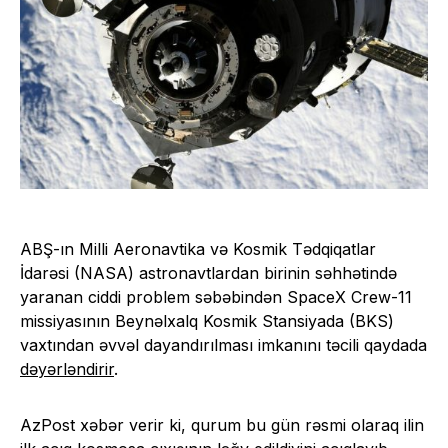
ABŞ-ın Milli Aeronavtika və Kosmik Tədqiqatlar
İdarəsi (NASA) astronavtlardan birinin səhhətində
yaranan ciddi problem səbəbindən SpaceX Crew-11
missiyasının Beynəlxalq Kosmik Stansiyada (BKS)
vaxtından əvvəl dayandırılması imkanını təcili qaydada
dəyərləndirir
.
AzPost xəbər verir ki, qurum bu gün rəsmi olaraq ilin