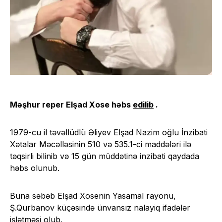
Məşhur reper Elşad Xose həbs
edilib
.
1979-cu il təvəllüdlü Əliyev Elşad Nazim oğlu İnzibati
Xətalar Məcəlləsinin 510 və 535.1-ci maddələri ilə
təqsirli bilinib və 15 gün müddətinə inzibati qaydada
həbs olunub.
Buna səbəb Elşad Xosenin Yasamal rayonu,
Ş.Qurbanov küçəsində ünvansız nalayiq ifadələr
işlətməsi olub.