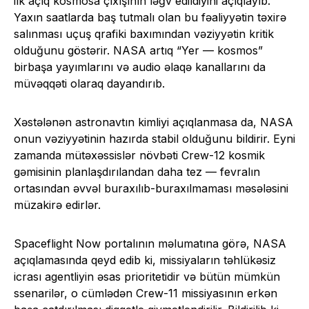
ilk açıq kosmosa çıxışının ləğv edildiyini açıqlayıb.
Yaxın saatlarda baş tutmalı olan bu fəaliyyətin təxirə
salınması uçuş qrafiki baxımından vəziyyətin kritik
olduğunu göstərir. NASA artıq “Yer — kosmos”
birbaşa yayımlarını və audio əlaqə kanallarını da
müvəqqəti olaraq dayandırıb.
Xəstələnən astronavtın kimliyi açıqlanmasa da, NASA
onun vəziyyətinin hazırda stabil olduğunu bildirir. Eyni
zamanda mütəxəssislər növbəti Crew-12 kosmik
gəmisinin planlaşdırılandan daha tez — fevralın
ortasından əvvəl buraxılıb-buraxılmaması məsələsini
müzakirə edirlər.
Spaceflight Now portalının məlumatına görə, NASA
açıqlamasında qeyd edib ki, missiyaların təhlükəsiz
icrası agentliyin əsas prioritetidir və bütün mümkün
ssenarilər, o cümlədən Crew-11 missiyasının erkən