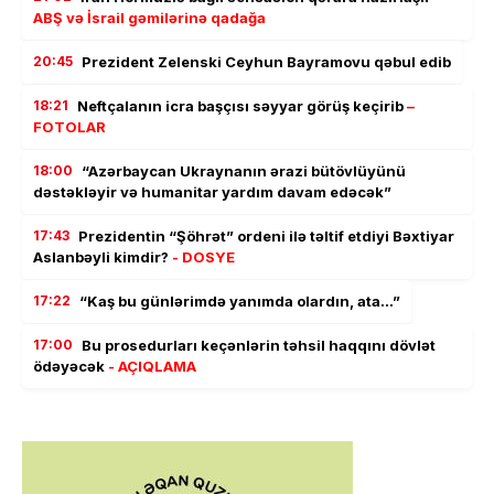
ABŞ və İsrail gəmilərinə qadağa
20:45
Prezident Zelenski Ceyhun Bayramovu qəbul edib
18:21
Neftçalanın icra başçısı səyyar görüş keçirib
–
FOTOLAR
18:00
“Azərbaycan Ukraynanın ərazi bütövlüyünü
dəstəkləyir və humanitar yardım davam edəcək”
17:43
Prezidentin “Şöhrət” ordeni ilə təltif etdiyi Bəxtiyar
Aslanbəyli kimdir?
- DOSYE
17:22
“Kaş bu günlərimdə yanımda olardın, ata…”
17:00
Bu prosedurları keçənlərin təhsil haqqını dövlət
ödəyəcək
- AÇIQLAMA