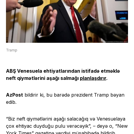
Tramp
ABŞ Venesuela ehtiyatlarından istifadə etməklə
neft qiymətlərini aşağı salmağı
planlaşdırır
.
AzPost
bildirir ki, bu barədə prezident Tramp bəyan
edib.
“Biz neft qiymətlərini aşağı salacağıq və Venesuelaya
çox ehtiyac duyduğu pulu verəcəyik”, – deyə o, “New
York Times” qəzetinə verdiyi müsahibədə bildirib.