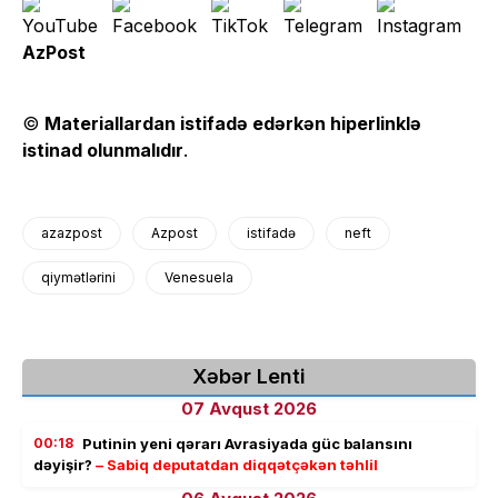
AzPost
©
Materiallardan istifadə edərkən hiperlinklə
istinad olunmalıdır
.
azazpost
Azpost
istifadə
neft
qiymətlərini
Venesuela
Xəbər Lenti
07 Avqust 2026
00:18
Putinin yeni qərarı Avrasiyada güc balansını
dəyişir?
– Sabiq deputatdan diqqətçəkən təhlil