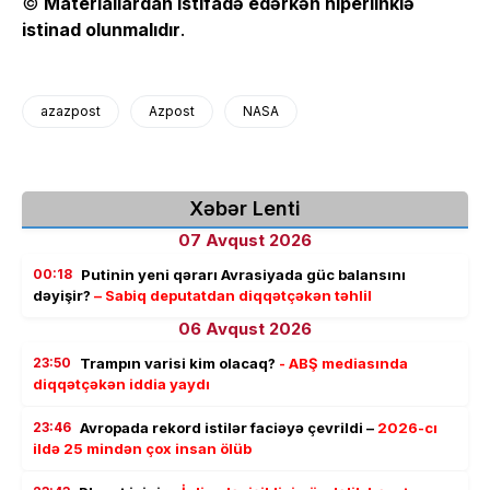
©
Materiallardan istifadə edərkən hiperlinklə
istinad olunmalıdır
.
azazpost
Azpost
NASA
Xəbər Lenti
07 Avqust 2026
00:18
Putinin yeni qərarı Avrasiyada güc balansını
dəyişir?
– Sabiq deputatdan diqqətçəkən təhlil
06 Avqust 2026
23:50
Trampın varisi kim olacaq?
- ABŞ mediasında
diqqətçəkən iddia yaydı
23:46
Avropada rekord istilər faciəyə çevrildi –
2026-cı
ildə 25 mindən çox insan ölüb