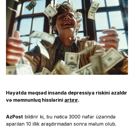
Həyatda məqsəd insanda depressiya riskini azaldır
və məmnunluq hisslərini
artırır
.
AzPost
bildirir ki, bu nəticə 3000 nəfər üzərində
aparılan 10 illik araşdırmadan sonra məlum olub.