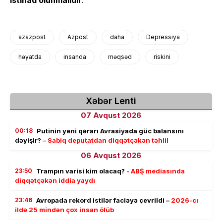
azazpost
Azpost
daha
Depressiya
həyatda
insanda
məqsəd
riskini
Xəbər Lenti
07 Avqust 2026
00:18
Putinin yeni qərarı Avrasiyada güc balansını
dəyişir?
– Sabiq deputatdan diqqətçəkən təhlil
06 Avqust 2026
23:50
Trampın varisi kim olacaq?
- ABŞ mediasında
diqqətçəkən iddia yaydı
23:46
Avropada rekord istilər faciəyə çevrildi –
2026-cı
ildə 25 mindən çox insan ölüb