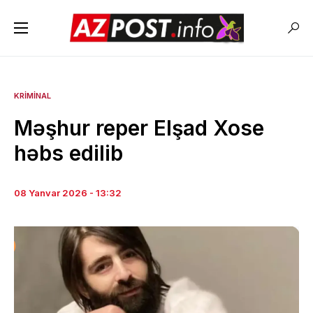
KRIMINAL
Məşhur reper Elşad Xose
həbs edilib
08 Yanvar 2026 - 13:32