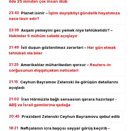
ildə 25 mindən çox insan ölüb
23:43
Planet isinir –
İqlim dəyişikliyi gündəlik həyatımıza
necə təsir edir?
23:39
Axşam yeməyini gec yemək niyə təhlükəlidir? –
Həkimlər 5 mühüm səbəbi açıqlayır
21:49
İsti duşun gözlənilməz zərərləri –
Hər gün etmək
təhlükəli ola bilər
21:25
Amerikalılar müharibədən qorxur –
Reuters-in
sorğusunun diqqətçəkən nəticələri
21:15
Ceyhun Bayramov Zelenski ilə görüşün detallarını
açıqladı
21:02
İran Hörmüzlə bağlı sensasion qərara hazırlaşır
-
ABŞ və İsrail gəmilərinə qadağa
20:45
Prezident Zelenski Ceyhun Bayramovu qəbul edib
18:21
Neftçalanın icra başçısı səyyar görüş keçirib
–