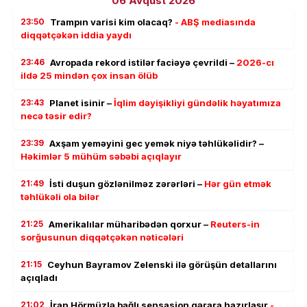
06 Avqust 2026
23:50
Trampın varisi kim olacaq?
- ABŞ mediasında
diqqətçəkən iddia yaydı
23:46
Avropada rekord istilər faciəyə çevrildi –
2026-cı
ildə 25 mindən çox insan ölüb
23:43
Planet isinir –
İqlim dəyişikliyi gündəlik həyatımıza
necə təsir edir?
23:39
Axşam yeməyini gec yemək niyə təhlükəlidir? –
Həkimlər 5 mühüm səbəbi açıqlayır
21:49
İsti duşun gözlənilməz zərərləri –
Hər gün etmək
təhlükəli ola bilər
21:25
Amerikalılar müharibədən qorxur –
Reuters-in
sorğusunun diqqətçəkən nəticələri
21:15
Ceyhun Bayramov Zelenski ilə görüşün detallarını
açıqladı
21:02
İran Hörmüzlə bağlı sensasion qərara hazırlaşır
-