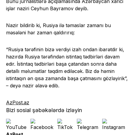
Bunu jurnalistlərə açıqlamasında Azərbaycan xarici
işlər naziri Ceyhun Bayramov deyib.
Nazir bildirib ki, Rusiya ilə təmaslar zamanı bu
məsələni hər zaman qaldırırıq:
“Rusiya tərəfinin bizə verdiyi izah ondan ibarətdir ki,
hazırda Rusiya tərəfindən istintaq tədbirləri davam
edir. İstintaq tədbirləri başa çatandan sonra daha
detallı məlumatlar təqdim ediləcək. Biz də həmin
istintaqın ən qısa zamanda başa çatmasını gözləyirik”,
– deyə nazir əlavə edib.
AzPost.az
Bizi sosial şəbəkələrdə izləyin
AzPost