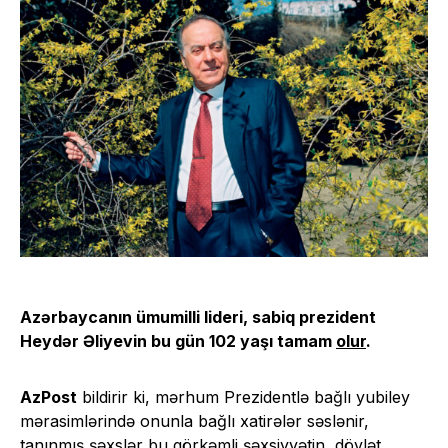
Azərbaycanın ümumilli lideri, sabiq prezident
Heydər Əliyevin bu gün 102 yaşı tamam
olur
.
AzPost
bildirir ki, mərhum Prezidentlə bağlı yubiley
mərasimlərində onunla bağlı xatirələr səslənir,
tanınmış şəxslər bu görkəmli şəxsiyyətin, dövlət