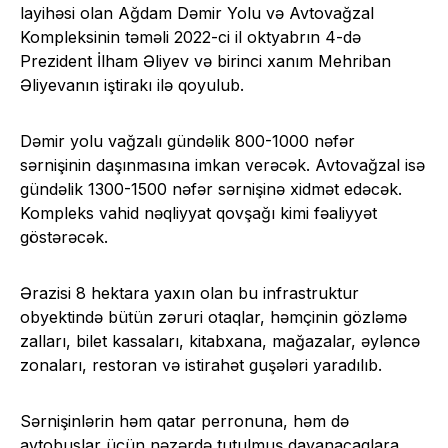
layihəsi olan Ağdam Dəmir Yolu və Avtovağzal
Kompleksinin təməli 2022-ci il oktyabrın 4-də
Prezident İlham Əliyev və birinci xanım Mehriban
Əliyevanın iştirakı ilə qoyulub.
Dəmir yolu vağzalı gündəlik 800-1000 nəfər
sərnişinin daşınmasına imkan verəcək. Avtovağzal isə
gündəlik 1300-1500 nəfər sərnişinə xidmət edəcək.
Kompleks vahid nəqliyyat qovşağı kimi fəaliyyət
göstərəcək.
Ərazisi 8 hektara yaxın olan bu infrastruktur
obyektində bütün zəruri otaqlar, həmçinin gözləmə
zalları, bilet kassaları, kitabxana, mağazalar, əyləncə
zonaları, restoran və istirahət guşələri yaradılıb.
Sərnişinlərin həm qatar perronuna, həm də
avtobuslar üçün nəzərdə tutulmuş dayanacaqlara