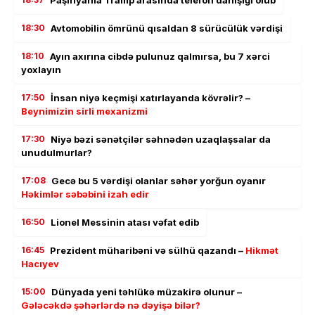
18:30
Avtomobilin ömrünü qısaldan 8 sürücülük vərdişi
18:10
Ayın axırına cibdə pulunuz qalmırsa, bu 7 xərci
yoxlayın
17:50
İnsan niyə keçmişi xatırlayanda kövrəlir? –
Beynimizin sirli mexanizmi
17:30
Niyə bəzi sənətçilər səhnədən uzaqlaşsalar da
unudulmurlar?
17:08
Gecə bu 5 vərdişi olanlar səhər yorğun oyanır
Həkimlər səbəbini izah edir
16:50
Lionel Messinin atası vəfat edib
16:45
Prezident müharibəni və sülhü qazandı –
Hikmət
Hacıyev
15:00
Dünyada yeni təhlükə müzakirə olunur –
Gələcəkdə şəhərlərdə nə dəyişə bilər?