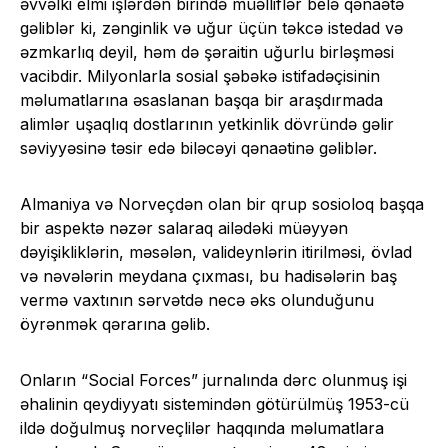
əvvəlki elmi işlərdən birində müəlliflər belə qənaətə
gəliblər ki, zənginlik və uğur üçün təkcə istedad və
əzmkarlıq deyil, həm də şəraitin uğurlu birləşməsi
vacibdir. Milyonlarla sosial şəbəkə istifadəçisinin
məlumatlarına əsaslanan başqa bir araşdırmada
alimlər uşaqlıq dostlarının yetkinlik dövründə gəlir
səviyyəsinə təsir edə biləcəyi qənaətinə gəliblər.
Almaniya və Norveçdən olan bir qrup sosioloq başqa
bir aspektə nəzər salaraq ailədəki müəyyən
dəyişikliklərin, məsələn, valideynlərin itirilməsi, övlad
və nəvələrin meydana çıxması, bu hadisələrin baş
vermə vaxtının sərvətdə necə əks olunduğunu
öyrənmək qərarına gəlib.
Onların “Social Forces” jurnalında dərc olunmuş işi
əhalinin qeydiyyatı sistemindən götürülmüş 1953-cü
ildə doğulmuş norveçlilər haqqında məlumatlara