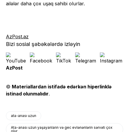
ailələr daha çox uşaq sahibi olurlar.
AzPost.az
Bizi sosial şəbəkələrdə izləyin
AzPost
©
Materiallardan istifadə edərkən hiperlinklə
istinad olunmalıdır
.
ata-anası uzun
Ata-anası uzun yaşayanların və gec evlənənlərin sərvəti çox
olur