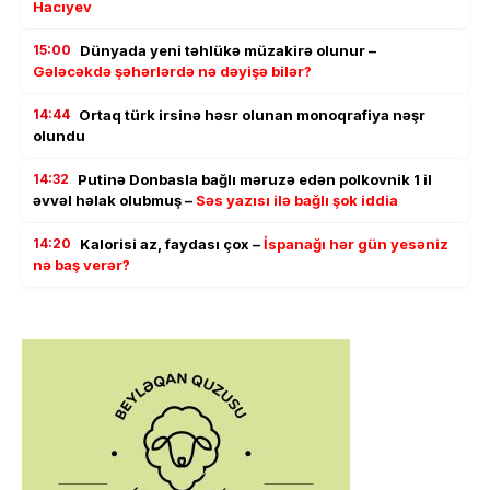
Hacıyev
15:00
Dünyada yeni təhlükə müzakirə olunur –
Gələcəkdə şəhərlərdə nə dəyişə bilər?
14:44
Ortaq türk irsinə həsr olunan monoqrafiya nəşr
olundu
14:32
Putinə Donbasla bağlı məruzə edən polkovnik 1 il
əvvəl həlak olubmuş –
Səs yazısı ilə bağlı şok iddia
14:20
Kalorisi az, faydası çox –
İspanağı hər gün yesəniz
nə baş verər?