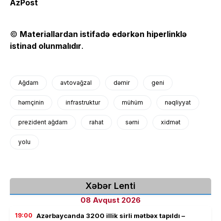
AzPost
©
Materiallardan istifadə edərkən hiperlinklə
istinad olunmalıdır
.
Ağdam
avtovağzal
dəmir
geni
həmçinin
infrastruktur
mühüm
nəqliyyat
prezident ağdam
rahat
sərni
xidmət
yolu
Xəbər Lenti
08 Avqust 2026
19:00
Azərbaycanda 3200 illik sirli mətbəx tapıldı –