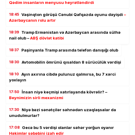
Qədim insanların menyusu heyrətləndirdi
18:45
Vaşinqton görüşü Cənubi Qafqazda oyunu dəyişdi
–
Azərbaycanın rolu artır
18:39
Tramp Ermənistan və Azərbaycan arasında sülhə
nail olub –
ABŞ dövlət katibi
18:37
Paşinyanla Tramp arasında telefon danışığı olub
18:30
Avtomobilin ömrünü qısaldan 8 sürücülük vərdişi
18:10
Ayın axırına cibdə pulunuz qalmırsa, bu 7 xərci
yoxlayın
17:50
İnsan niyə keçmişi xatırlayanda kövrəlir? –
Beynimizin sirli mexanizmi
17:30
Niyə bəzi sənətçilər səhnədən uzaqlaşsalar da
unudulmurlar?
17:08
Gecə bu 5 vərdişi olanlar səhər yorğun oyanır
Həkimlər səbəbini izah edir