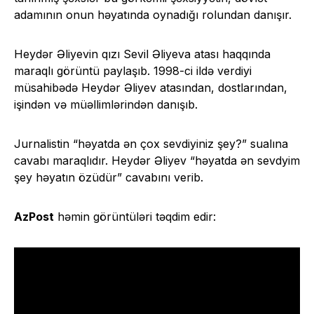
adamının onun həyatında oynadığı rolundan danışır.
Heydər Əliyevin qızı Sevil Əliyeva atası haqqında
maraqlı görüntü paylaşıb. 1998-ci ildə verdiyi
müsahibədə Heydər Əliyev atasından, dostlarından,
işindən və müəllimlərindən danışıb.
Jurnalistin “həyatda ən çox sevdiyiniz şey?” sualına
cavabı maraqlıdır. Heydər Əliyev “həyatda ən sevdyim
şey həyatın özüdür” cavabını verib.
AzPost
həmin görüntüləri təqdim edir: