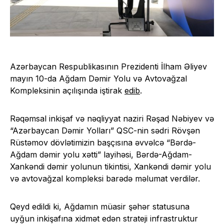
Azərbaycan Respublikasının Prezidenti İlham Əliyev
mayın 10-da Ağdam Dəmir Yolu və Avtovağzal
Kompleksinin açılışında iştirak
edib
.
Rəqəmsal inkişaf və nəqliyyat naziri Rəşad Nəbiyev və
“Azərbaycan Dəmir Yolları” QSC-nin sədri Rövşən
Rüstəmov dövlətimizin başçısına əvvəlcə “Bərdə-
Ağdam dəmir yolu xətti” layihəsi, Bərdə-Ağdam-
Xankəndi dəmir yolunun tikintisi, Xankəndi dəmir yolu
və avtovağzal kompleksi barədə məlumat verdilər.
Qeyd edildi ki, Ağdamın müasir şəhər statusuna
uyğun inkişafına xidmət edən strateji infrastruktur