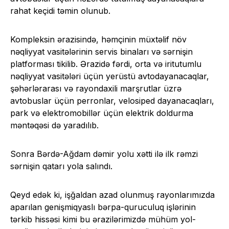
rahat keçidi təmin olunub.
Kompleksin ərazisində, həmçinin müxtəlif növ
nəqliyyat vasitələrinin servis binaları və sərnişin
platforması tikilib. Ərazidə fərdi, orta və iritutumlu
nəqliyyat vasitələri üçün yerüstü avtodayanacaqlar,
şəhərlərarası və rayondaxili marşrutlar üzrə
avtobuslar üçün perronlar, velosiped dayanacaqları,
park və elektromobillər üçün elektrik doldurma
məntəqəsi də yaradılıb.
Sonra Bərdə-Ağdam dəmir yolu xətti ilə ilk rəmzi
sərnişin qatarı yola salındı.
Qeyd edək ki, işğaldan azad olunmuş rayonlarımızda
aparılan genişmiqyaslı bərpa-quruculuq işlərinin
tərkib hissəsi kimi bu ərazilərimizdə mühüm yol-