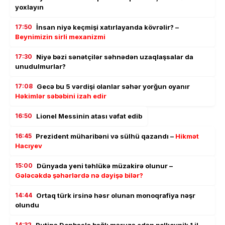
yoxlayın
17:50
İnsan niyə keçmişi xatırlayanda kövrəlir? –
Beynimizin sirli mexanizmi
17:30
Niyə bəzi sənətçilər səhnədən uzaqlaşsalar da
unudulmurlar?
17:08
Gecə bu 5 vərdişi olanlar səhər yorğun oyanır
Həkimlər səbəbini izah edir
16:50
Lionel Messinin atası vəfat edib
16:45
Prezident müharibəni və sülhü qazandı –
Hikmət
Hacıyev
15:00
Dünyada yeni təhlükə müzakirə olunur –
Gələcəkdə şəhərlərdə nə dəyişə bilər?
14:44
Ortaq türk irsinə həsr olunan monoqrafiya nəşr
olundu
14:32
Putinə Donbasla bağlı məruzə edən polkovnik 1 il