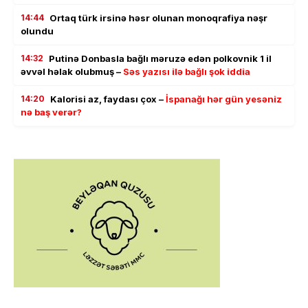
14:44
Ortaq türk irsinə həsr olunan monoqrafiya nəşr
olundu
14:32
Putinə Donbasla bağlı məruzə edən polkovnik 1 il
əvvəl həlak olubmuş –
Səs yazısı ilə bağlı şok iddia
14:20
Kalorisi az, faydası çox –
İspanağı hər gün yesəniz
nə baş verər?