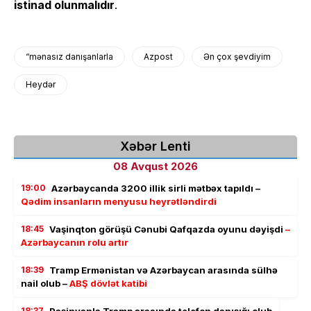
istinad olunmalıdır
.
“mənasız danışanlarla
Azpost
Ən çox şevdiyim
Heydər
Xəbər Lenti
08 Avqust 2026
19:00
Azərbaycanda 3200 illik sirli mətbəx tapıldı –
Qədim insanların menyusu heyrətləndirdi
18:45
Vaşinqton görüşü Cənubi Qafqazda oyunu dəyişdi
–
Azərbaycanın rolu artır
18:39
Tramp Ermənistan və Azərbaycan arasında sülhə
nail olub –
ABŞ dövlət katibi
18:37
Paşinyanla Tramp arasında telefon danışığı olub