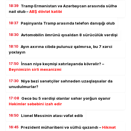
18:39
Tramp Ermənistan və Azərbaycan arasında sülhə
nail olub –
ABŞ dövlət katibi
18:37
Paşinyanla Tramp arasında telefon danışığı olub
18:30
Avtomobilin ömrünü qısaldan 8 sürücülük vərdişi
18:10
Ayın axırına cibdə pulunuz qalmırsa, bu 7 xərci
yoxlayın
17:50
İnsan niyə keçmişi xatırlayanda kövrəlir? –
Beynimizin sirli mexanizmi
17:30
Niyə bəzi sənətçilər səhnədən uzaqlaşsalar da
unudulmurlar?
17:08
Gecə bu 5 vərdişi olanlar səhər yorğun oyanır
Həkimlər səbəbini izah edir
16:50
Lionel Messinin atası vəfat edib
16:45
Prezident müharibəni və sülhü qazandı –
Hikmət