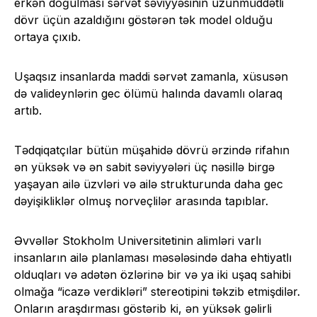
erkən doğulması sərvət səviyyəsinin uzunmüddətli
dövr üçün azaldığını göstərən tək model olduğu
ortaya çıxıb.
Uşaqsız insanlarda maddi sərvət zamanla, xüsusən
də valideynlərin gec ölümü halında davamlı olaraq
artıb.
Tədqiqatçılar bütün müşahidə dövrü ərzində rifahın
ən yüksək və ən sabit səviyyələri üç nəsillə birgə
yaşayan ailə üzvləri və ailə strukturunda daha gec
dəyişikliklər olmuş norveçlilər arasında tapıblar.
Əvvəllər Stokholm Universitetinin alimləri varlı
insanların ailə planlaması məsələsində daha ehtiyatlı
olduqları və adətən özlərinə bir və ya iki uşaq sahibi
olmağa “icazə verdikləri” stereotipini təkzib etmişdilər.
Onların araşdırması göstərib ki, ən yüksək gəlirli