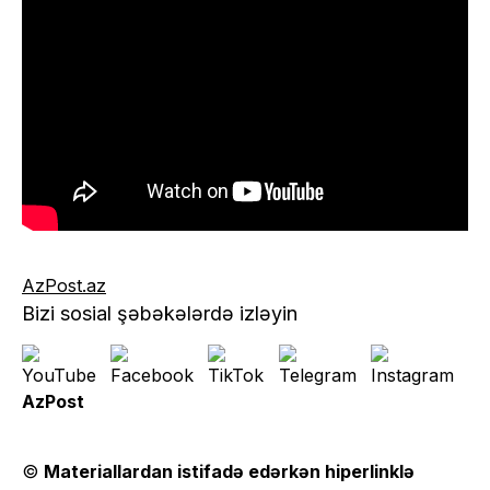
AzPost.az
Bizi sosial şəbəkələrdə izləyin
AzPost
©
Materiallardan istifadə edərkən hiperlinklə