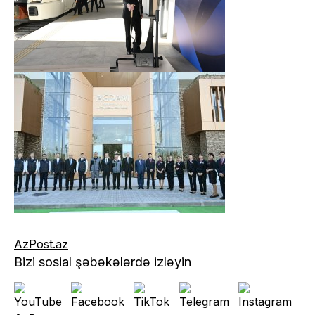
AzPost.az
Bizi sosial şəbəkələrdə izləyin