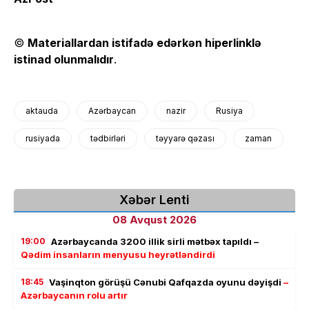
©
Materiallardan istifadə edərkən hiperlinklə
istinad olunmalıdır
.
aktauda
Azərbaycan
nazir
Rusiya
rusiyada
tədbirləri
təyyarə qəzası
zaman
Xəbər Lenti
08 Avqust 2026
19:00
Azərbaycanda 3200 illik sirli mətbəx tapıldı –
Qədim insanların menyusu heyrətləndirdi
18:45
Vaşinqton görüşü Cənubi Qafqazda oyunu dəyişdi
–
Azərbaycanın rolu artır