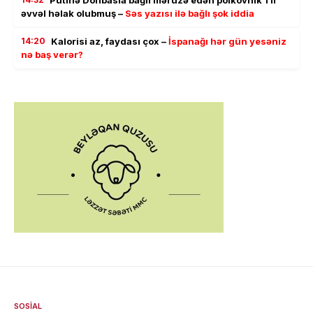
əvvəl həlak olubmuş –
Səs yazısı ilə bağlı şok iddia
14:20
Kalorisi az, faydası çox –
İspanağı hər gün yesəniz
nə baş verər?
SOSIAL