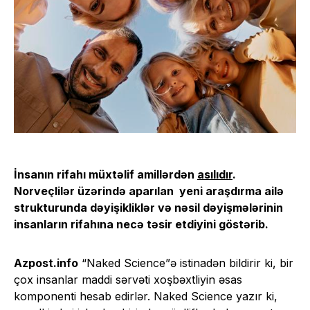
İnsanın rifahı müxtəlif amillərdən
asılıdır
.
Norveçlilər üzərində aparılan yeni araşdırma ailə
strukturunda dəyişikliklər və nəsil dəyişmələrinin
insanların rifahına necə təsir etdiyini göstərib.
Azpost.info
“Naked Science”ə istinadən bildirir ki, bir
çox insanlar maddi sərvəti xoşbəxtliyin əsas
komponenti hesab edirlər. Naked Science yazır ki,