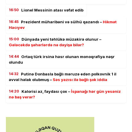
16:50
Lionel Messinin atası vəfat edib
16:45
Prezident müharibəni və sülhü qazandı –
Hikmət
Hacıyev
15:00
Dünyada yeni təhlükə müzakirə olunur –
Gələcəkdə şəhərlərdə nə dəyişə bilər?
14:44
Ortaq türk irsinə həsr olunan monoqrafiya nəşr
olundu
14:32
Putinə Donbasla bağlı məruzə edən polkovnik 1 il
əvvəl həlak olubmuş –
Səs yazısı ilə bağlı şok iddia
14:20
Kalorisi az, faydası çox –
İspanağı hər gün yesəniz
nə baş verər?