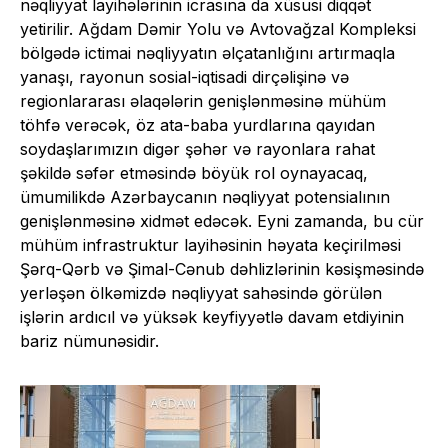
nəqliyyat layihələrinin icrasına da xüsusi diqqət
yetirilir. Ağdam Dəmir Yolu və Avtovağzal Kompleksi
bölgədə ictimai nəqliyyatın əlçatanlığını artırmaqla
yanaşı, rayonun sosial-iqtisadi dirçəlişinə və
regionlararası əlaqələrin genişlənməsinə mühüm
töhfə verəcək, öz ata-baba yurdlarına qayıdan
soydaşlarımızın digər şəhər və rayonlara rahat
şəkildə səfər etməsində böyük rol oynayacaq,
ümumilikdə Azərbaycanın nəqliyyat potensialının
genişlənməsinə xidmət edəcək. Eyni zamanda, bu cür
mühüm infrastruktur layihəsinin həyata keçirilməsi
Şərq-Qərb və Şimal-Cənub dəhlizlərinin kəsişməsində
yerləşən ölkəmizdə nəqliyyat sahəsində görülən
işlərin ardıcıl və yüksək keyfiyyətlə davam etdiyinin
bariz nümunəsidir.