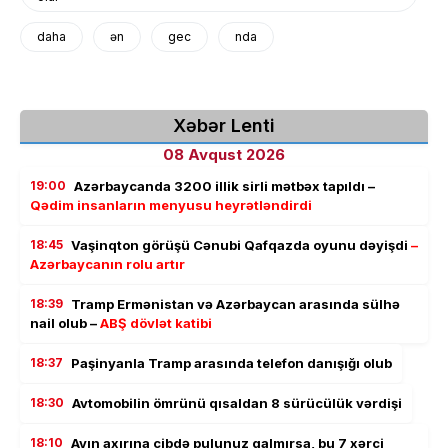
daha
ən
gec
nda
Xəbər Lenti
08 Avqust 2026
19:00
Azərbaycanda 3200 illik sirli mətbəx tapıldı –
Qədim insanların menyusu heyrətləndirdi
18:45
Vaşinqton görüşü Cənubi Qafqazda oyunu dəyişdi
–
Azərbaycanın rolu artır
18:39
Tramp Ermənistan və Azərbaycan arasında sülhə
nail olub –
ABŞ dövlət katibi
18:37
Paşinyanla Tramp arasında telefon danışığı olub
18:30
Avtomobilin ömrünü qısaldan 8 sürücülük vərdişi
18:10
Ayın axırına cibdə pulunuz qalmırsa, bu 7 xərci