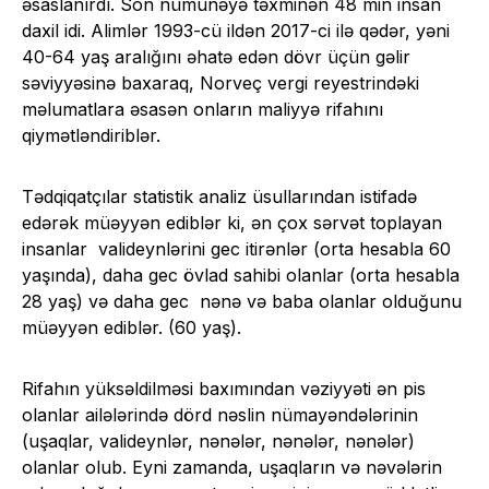
əsaslanırdı. Son nümunəyə təxminən 48 min insan
daxil idi. Alimlər 1993-cü ildən 2017-ci ilə qədər, yəni
40-64 yaş aralığını əhatə edən dövr üçün gəlir
səviyyəsinə baxaraq, Norveç vergi reyestrindəki
məlumatlara əsasən onların maliyyə rifahını
qiymətləndiriblər.
Tədqiqatçılar statistik analiz üsullarından istifadə
edərək müəyyən ediblər ki, ən çox sərvət toplayan
insanlar valideynlərini gec itirənlər (orta hesabla 60
yaşında), daha gec övlad sahibi olanlar (orta hesabla
28 yaş) və daha gec nənə və baba olanlar olduğunu
müəyyən ediblər. (60 yaş).
Rifahın yüksəldilməsi baxımından vəziyyəti ən pis
olanlar ailələrində dörd nəslin nümayəndələrinin
(uşaqlar, valideynlər, nənələr, nənələr, nənələr)
olanlar olub. Eyni zamanda, uşaqların və nəvələrin