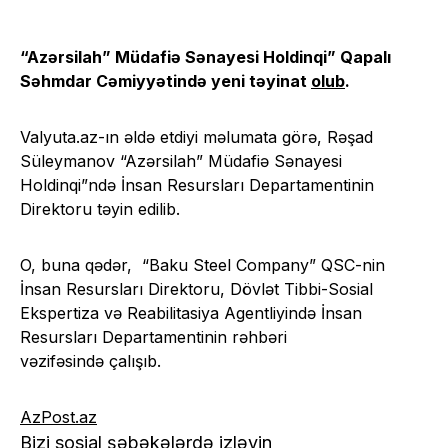
“Azərsilah” Müdafiə Sənayesi Holdinqi” Qapalı
Səhmdar Cəmiyyətində yeni təyinat
olub
.
Valyuta.az-ın əldə etdiyi məlumata görə, Rəşad
Süleymanov “Azərsilah” Müdafiə Sənayesi
Holdinqi”ndə İnsan Resursları Departamentinin
Direktoru təyin edilib.
O, buna qədər, “Baku Steel Company” QSC-nin
İnsan Resursları Direktoru, Dövlət Tibbi-Sosial
Ekspertiza və Reabilitasiya Agentliyində İnsan
Resursları Departamentinin rəhbəri
vəzifəsində çalışıb.
AzPost.az
Bizi sosial şəbəkələrdə izləyin