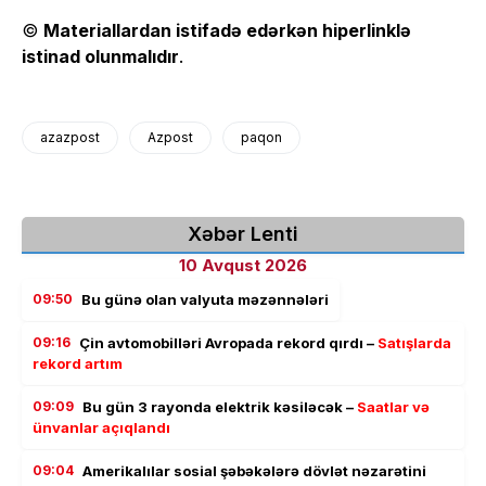
©
Materiallardan istifadə edərkən hiperlinklə
istinad olunmalıdır
.
azazpost
Azpost
paqon
Xəbər Lenti
10 Avqust 2026
09:50
Bu günə olan valyuta məzənnələri
09:16
Çin avtomobilləri Avropada rekord qırdı –
Satışlarda
rekord artım
09:09
Bu gün 3 rayonda elektrik kəsiləcək –
Saatlar və
ünvanlar açıqlandı
09:04
Amerikalılar sosial şəbəkələrə dövlət nəzarətini