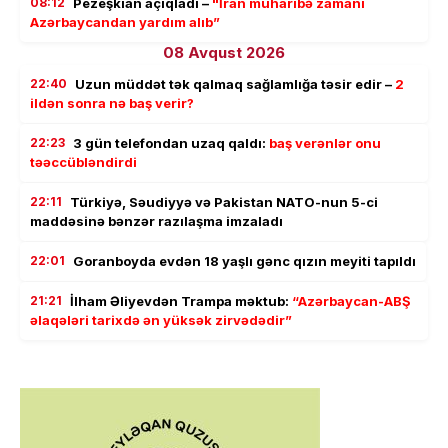
08:12
Pezeşkian açıqladı –
"İran müharibə zamanı
Azərbaycandan yardım alıb”
08 Avqust 2026
22:40
Uzun müddət tək qalmaq sağlamlığa təsir edir –
2
ildən sonra nə baş verir?
22:23
3 gün telefondan uzaq qaldı:
baş verənlər onu
təəccübləndirdi
22:11
Türkiyə, Səudiyyə və Pakistan NATO-nun 5-ci
maddəsinə bənzər razılaşma imzaladı
22:01
Goranboyda evdən 18 yaşlı gənc qızın meyiti tapıldı
21:21
İlham Əliyevdən Trampa məktub:
“Azərbaycan-ABŞ
əlaqələri tarixdə ən yüksək zirvədədir”