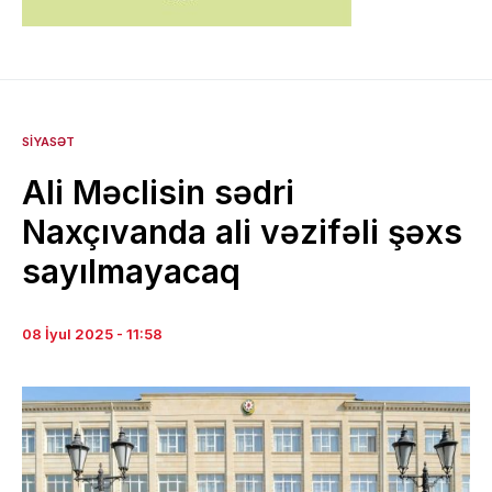
SIYASƏT
Ali Məclisin sədri
Naxçıvanda ali vəzifəli şəxs
sayılmayacaq
08 İyul 2025 - 11:58