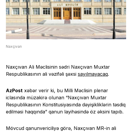
Naxçıvan
Naxçıvan Ali Məclisinin sədri Naxçıvan Muxtar
Respublikasının ali vəzifəli şəxsi
sayılmayacaq
.
AzPost
xəbər verir ki, bu Milli Məclisin plenar
iclasında müzakirə olunan “Naxçıvan Muxtar
Respublikasının Konstitusiyasında dəyişikliklərin təsdiq
edilməsi haqqında” qanun layihəsində öz əksini tapıb.
Mövcud qanunvericiliyə görə, Naxçıvan MR-in ali