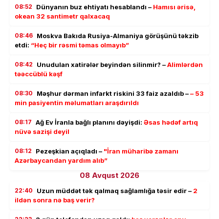
08:52
Dünyanın buz ehtiyatı hesablandı –
Hamısı ərisə,
okean 32 santimetr qalxacaq
08:46
Moskva Bakıda Rusiya-Almaniya görüşünü təkzib
etdi:
“Heç bir rəsmi təmas olmayıb”
08:42
Unudulan xatirələr beyindən silinmir? –
Alimlərdən
təəccüblü kəşf
08:30
Məşhur dərman infarkt riskini 33 faiz azaldıb –
– 53
min pasiyentin məlumatları araşdırıldı
08:17
Ağ Ev İranla bağlı planını dəyişdi:
Əsas hədəf artıq
nüvə sazişi deyil
08:12
Pezeşkian açıqladı –
"İran müharibə zamanı
Azərbaycandan yardım alıb”
08 Avqust 2026
22:40
Uzun müddət tək qalmaq sağlamlığa təsir edir –
2
ildən sonra nə baş verir?