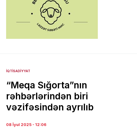
İQTISADIYYAT
“Meqa Sığorta”nın
rəhbərlərindən biri
vəzifəsindən ayrılıb
08 İyul 2025 - 12:06