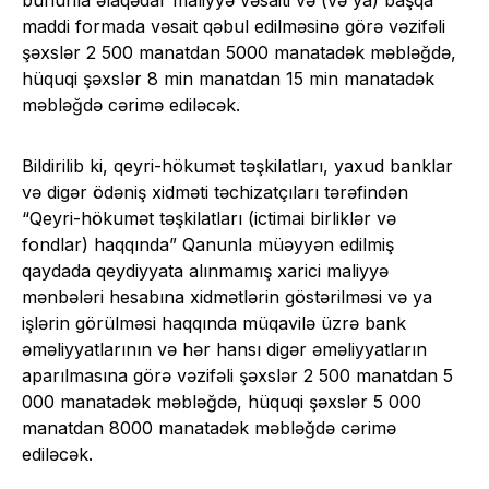
maddi formada vəsait qəbul edilməsinə görə vəzifəli
şəxslər 2 500 manatdan 5000 manatadək məbləğdə,
hüquqi şəxslər 8 min manatdan 15 min manatadək
məbləğdə cərimə ediləcək.
Bildirilib ki, qeyri-hökumət təşkilatları, yaxud banklar
və digər ödəniş xidməti təchizatçıları tərəfindən
“Qeyri-hökumət təşkilatları (ictimai birliklər və
fondlar) haqqında” Qanunla müəyyən edilmiş
qaydada qeydiyyata alınmamış xarici maliyyə
mənbələri hesabına xidmətlərin göstərilməsi və ya
işlərin görülməsi haqqında müqavilə üzrə bank
əməliyyatlarının və hər hansı digər əməliyyatların
aparılmasına görə vəzifəli şəxslər 2 500 manatdan 5
000 manatadək məbləğdə, hüquqi şəxslər 5 000
manatdan 8000 manatadək məbləğdə cərimə
ediləcək.