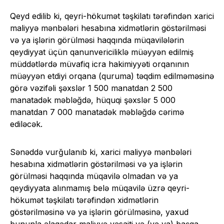
Qeyd edilib ki, qeyri-hökumət təşkilatı tərəfindən xarici
maliyyə mənbələri hesabına xidmətlərin göstərilməsi
və ya işlərin görülməsi haqqında müqavilələrin
qeydiyyat üçün qanunvericiliklə müəyyən edilmiş
müddətlərdə müvafiq icra hakimiyyəti orqanının
müəyyən etdiyi orqana (quruma) təqdim edilməməsinə
görə vəzifəli şəxslər 1 500 manatdan 2 500
manatadək məbləğdə, hüquqi şəxslər 5 000
manatdan 7 000 manatadək məbləğdə cərimə
ediləcək.
Sənəddə vurğulanıb ki, xarici maliyyə mənbələri
hesabına xidmətlərin göstərilməsi və ya işlərin
görülməsi haqqında müqavilə olmadan və ya
qeydiyyata alınmamış belə müqavilə üzrə qeyri-
hökumət təşkilatı tərəfindən xidmətlərin
göstərilməsinə və ya işlərin görülməsinə, yaxud
bununla əlaqədar maliyyə vəsaiti və (və ya) başqa