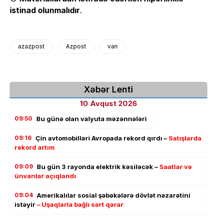
istinad olunmalıdır
.
azazpost
Azpost
van
Xəbər Lenti
10 Avqust 2026
09:50
Bu günə olan valyuta məzənnələri
09:16
Çin avtomobilləri Avropada rekord qırdı –
Satışlarda
rekord artım
09:09
Bu gün 3 rayonda elektrik kəsiləcək –
Saatlar və
ünvanlar açıqlandı
09:04
Amerikalılar sosial şəbəkələrə dövlət nəzarətini
istəyir
– Uşaqlarla bağlı sərt qərar