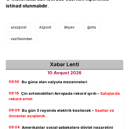
istinad olunmalıdır
.
azazpost
Azpost
Əliyev
ğorta
vəzifəsindən
Xəbər Lenti
10 Avqust 2026
09:50
Bu günə olan valyuta məzənnələri
09:16
Çin avtomobilləri Avropada rekord qırdı –
Satışlarda
rekord artım
09:09
Bu gün 3 rayonda elektrik kəsiləcək –
Saatlar və
ünvanlar açıqlandı
09:04
Amerikalılar sosial şəbəkələrə dövlət nəzarətini