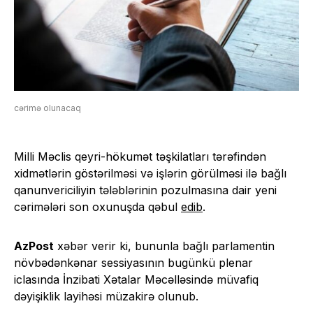
cərimə olunacaq
Milli Məclis qeyri-hökumət təşkilatları tərəfindən
xidmətlərin göstərilməsi və işlərin görülməsi ilə bağlı
qanunvericiliyin tələblərinin pozulmasına dair yeni
cərimələri son oxunuşda qəbul
edib
.
AzPost
xəbər verir ki, bununla bağlı parlamentin
növbədənkənar sessiyasının bugünkü plenar
iclasında İnzibati Xətalar Məcəlləsində müvafiq
dəyişiklik layihəsi müzakirə olunub.