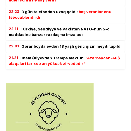
ildən sonra nə baş verir?
22:23
3 gün telefondan uzaq qaldı:
baş verənlər onu
təəccübləndirdi
22:11
Türkiyə, Səudiyyə və Pakistan NATO-nun 5-ci
maddəsinə bənzər razılaşma imzaladı
22:01
Goranboyda evdən 18 yaşlı gənc qızın meyiti tapıldı
21:21
İlham Əliyevdən Trampa məktub:
“Azərbaycan-ABŞ
əlaqələri tarixdə ən yüksək zirvədədir”