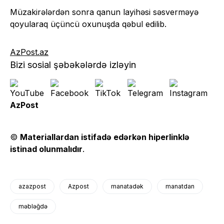
Müzakirələrdən sonra qanun layihəsi səsverməyə
qoyularaq üçüncü oxunuşda qəbul edilib.
AzPost.az
Bizi sosial şəbəkələrdə izləyin
AzPost
©
Materiallardan istifadə edərkən hiperlinklə
istinad olunmalıdır
.
azazpost
Azpost
manatadək
manatdan
məbləğdə