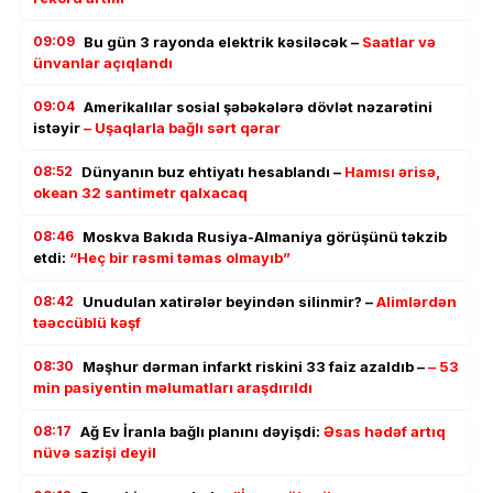
09:09
Bu gün 3 rayonda elektrik kəsiləcək –
Saatlar və
ünvanlar açıqlandı
09:04
Amerikalılar sosial şəbəkələrə dövlət nəzarətini
istəyir
– Uşaqlarla bağlı sərt qərar
08:52
Dünyanın buz ehtiyatı hesablandı –
Hamısı ərisə,
okean 32 santimetr qalxacaq
08:46
Moskva Bakıda Rusiya-Almaniya görüşünü təkzib
etdi:
“Heç bir rəsmi təmas olmayıb”
08:42
Unudulan xatirələr beyindən silinmir? –
Alimlərdən
təəccüblü kəşf
08:30
Məşhur dərman infarkt riskini 33 faiz azaldıb –
– 53
min pasiyentin məlumatları araşdırıldı
08:17
Ağ Ev İranla bağlı planını dəyişdi:
Əsas hədəf artıq
nüvə sazişi deyil