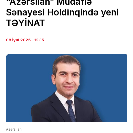
“Azərsilah” Müdafiə
Sənayesi Holdinqində yeni
TƏYİNAT
08 İyul 2025 - 12:15
Azərsilah