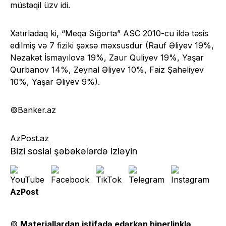
müstəqil üzv idi.
Xatırladaq ki, “Meqa Sığorta” ASC 2010-cu ildə təsis
edilmiş və 7 fiziki şəxsə məxsusdur (Rauf Əliyev 19%,
Nəzakət İsmayılova 19%, Zaur Quliyev 19%, Yaşar
Qurbanov 14%, Zeynal Əliyev 10%, Faiz Şahəliyev
10%, Yaşar Əliyev 9%).
©Banker.az
AzPost.az
Bizi sosial şəbəkələrdə izləyin
AzPost
©
Materiallardan istifadə edərkən hiperlinklə