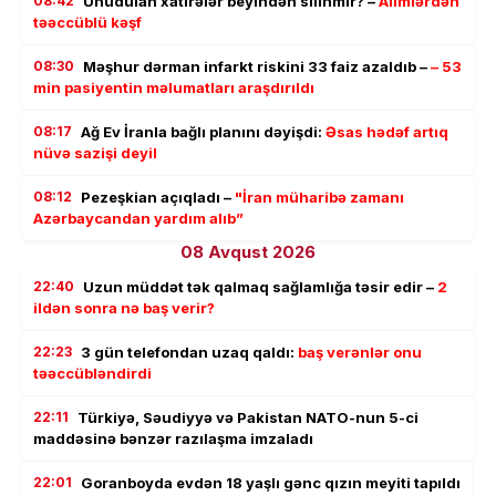
08:42
Unudulan xatirələr beyindən silinmir? –
Alimlərdən
təəccüblü kəşf
08:30
Məşhur dərman infarkt riskini 33 faiz azaldıb –
– 53
min pasiyentin məlumatları araşdırıldı
08:17
Ağ Ev İranla bağlı planını dəyişdi:
Əsas hədəf artıq
nüvə sazişi deyil
08:12
Pezeşkian açıqladı –
"İran müharibə zamanı
Azərbaycandan yardım alıb”
08 Avqust 2026
22:40
Uzun müddət tək qalmaq sağlamlığa təsir edir –
2
ildən sonra nə baş verir?
22:23
3 gün telefondan uzaq qaldı:
baş verənlər onu
təəccübləndirdi
22:11
Türkiyə, Səudiyyə və Pakistan NATO-nun 5-ci
maddəsinə bənzər razılaşma imzaladı
22:01
Goranboyda evdən 18 yaşlı gənc qızın meyiti tapıldı