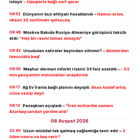
istəyir
– Uşaqlarla bağlı sərt qərar
08:52
Dünyanın buz ehtiyatı hesablandı –
Hamısı ərisə,
okean 32 santimetr qalxacaq
08:46
Moskva Bakıda Rusiya-Almaniya görüşünü təkzib
etdi:
“Heç bir rəsmi təmas olmayıb”
08:42
Unudulan xatirələr beyindən silinmir? –
Alimlərdən
təəccüblü kəşf
08:30
Məşhur dərman infarkt riskini 33 faiz azaldıb –
– 53
min pasiyentin məlumatları araşdırıldı
08:17
Ağ Ev İranla bağlı planını dəyişdi:
Əsas hədəf artıq
nüvə sazişi deyil
08:12
Pezeşkian açıqladı –
"İran müharibə zamanı
Azərbaycandan yardım alıb”
08 Avqust 2026
22:40
Uzun müddət tək qalmaq sağlamlığa təsir edir –
2
ildən sonra nə baş verir?