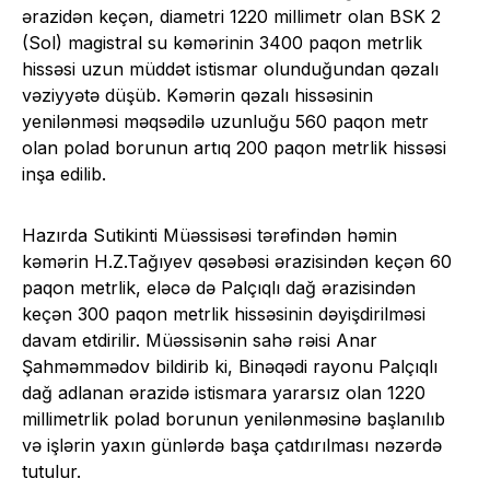
ərazidən keçən, diametri 1220 millimetr olan BSK 2
(Sol) magistral su kəmərinin 3400 paqon metrlik
hissəsi uzun müddət istismar olunduğundan qəzalı
vəziyyətə düşüb. Kəmərin qəzalı hissəsinin
yenilənməsi məqsədilə uzunluğu 560 paqon metr
olan polad borunun artıq 200 paqon metrlik hissəsi
inşa edilib.
Hazırda Sutikinti Müəssisəsi tərəfindən həmin
kəmərin H.Z.Tağıyev qəsəbəsi ərazisindən keçən 60
paqon metrlik, eləcə də Palçıqlı dağ ərazisindən
keçən 300 paqon metrlik hissəsinin dəyişdirilməsi
davam etdirilir. Müəssisənin sahə rəisi Anar
Şahməmmədov bildirib ki, Binəqədi rayonu Palçıqlı
dağ adlanan ərazidə istismara yararsız olan 1220
millimetrlik polad borunun yenilənməsinə başlanılıb
və işlərin yaxın günlərdə başa çatdırılması nəzərdə
tutulur.