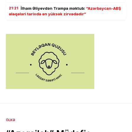
21:21
İlham Əliyevdən Trampa məktub:
“Azərbaycan-ABŞ
əlaqələri tarixdə ən yüksək zirvədədir”
ÖLKƏ