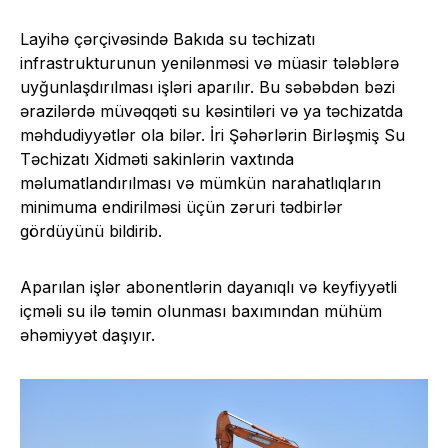
Layihə çərçivəsində Bakıda su təchizatı
infrastrukturunun yenilənməsi və müasir tələblərə
uyğunlaşdırılması işləri aparılır. Bu səbəbdən bəzi
ərazilərdə müvəqqəti su kəsintiləri və ya təchizatda
məhdudiyyətlər ola bilər. İri Şəhərlərin Birləşmiş Su
Təchizatı Xidməti sakinlərin vaxtında
məlumatlandırılması və mümkün narahatlıqların
minimuma endirilməsi üçün zəruri tədbirlər
gördüyünü bildirib.
Aparılan işlər abonentlərin dayanıqlı və keyfiyyətli
içməli su ilə təmin olunması baxımından mühüm
əhəmiyyət daşıyır.