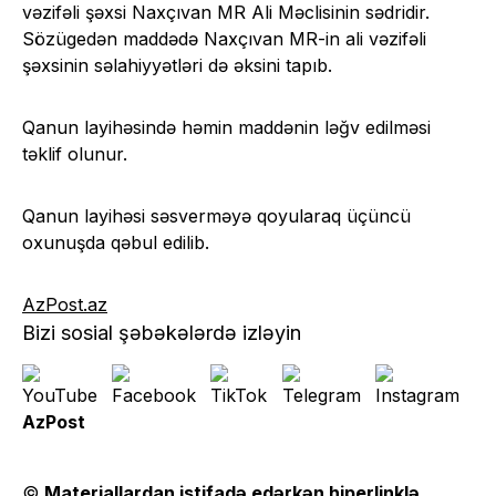
vəzifəli şəxsi Naxçıvan MR Ali Məclisinin sədridir.
Sözügedən maddədə Naxçıvan MR-in ali vəzifəli
şəxsinin səlahiyyətləri də əksini tapıb.
Qanun layihəsində həmin maddənin ləğv edilməsi
təklif olunur.
Qanun layihəsi səsverməyə qoyularaq üçüncü
oxunuşda qəbul edilib.
AzPost.az
Bizi sosial şəbəkələrdə izləyin
AzPost
©
Materiallardan istifadə edərkən hiperlinklə