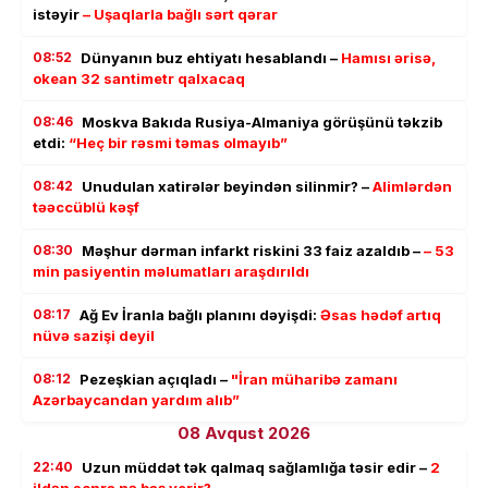
istəyir
– Uşaqlarla bağlı sərt qərar
08:52
Dünyanın buz ehtiyatı hesablandı –
Hamısı ərisə,
okean 32 santimetr qalxacaq
08:46
Moskva Bakıda Rusiya-Almaniya görüşünü təkzib
etdi:
“Heç bir rəsmi təmas olmayıb”
08:42
Unudulan xatirələr beyindən silinmir? –
Alimlərdən
təəccüblü kəşf
08:30
Məşhur dərman infarkt riskini 33 faiz azaldıb –
– 53
min pasiyentin məlumatları araşdırıldı
08:17
Ağ Ev İranla bağlı planını dəyişdi:
Əsas hədəf artıq
nüvə sazişi deyil
08:12
Pezeşkian açıqladı –
"İran müharibə zamanı
Azərbaycandan yardım alıb”
08 Avqust 2026
22:40
Uzun müddət tək qalmaq sağlamlığa təsir edir –
2