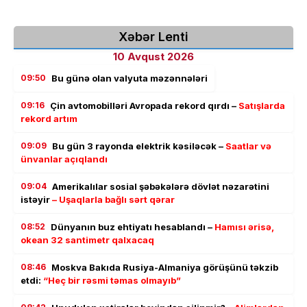
Xəbər Lenti
10 Avqust 2026
09:50
Bu günə olan valyuta məzənnələri
09:16
Çin avtomobilləri Avropada rekord qırdı –
Satışlarda
rekord artım
09:09
Bu gün 3 rayonda elektrik kəsiləcək –
Saatlar və
ünvanlar açıqlandı
09:04
Amerikalılar sosial şəbəkələrə dövlət nəzarətini
istəyir
– Uşaqlarla bağlı sərt qərar
08:52
Dünyanın buz ehtiyatı hesablandı –
Hamısı ərisə,
okean 32 santimetr qalxacaq
08:46
Moskva Bakıda Rusiya-Almaniya görüşünü təkzib
etdi:
“Heç bir rəsmi təmas olmayıb”