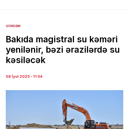
GÜNDƏM
Bakıda magistral su kəməri
yenilənir, bəzi ərazilərdə su
kəsiləcək
08 İyul 2025 - 11:54