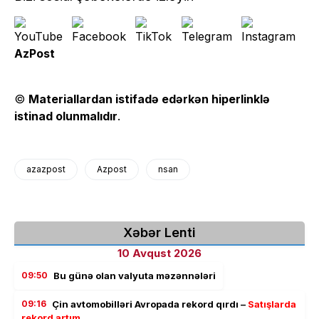
AzPost
©
Materiallardan istifadə edərkən hiperlinklə
istinad olunmalıdır
.
azazpost
Azpost
nsan
Xəbər Lenti
10 Avqust 2026
09:50
Bu günə olan valyuta məzənnələri
09:16
Çin avtomobilləri Avropada rekord qırdı –
Satışlarda
rekord artım