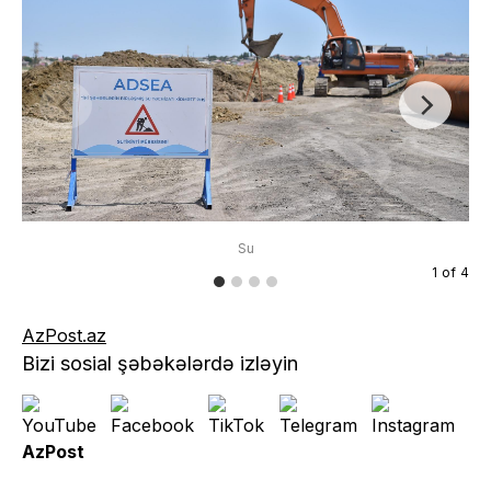
Su
1
of
4
AzPost.az
Bizi sosial şəbəkələrdə izləyin
AzPost