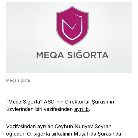
Mega sığorta
“Meqa Sığorta” ASC-nin Direktorlar Şurasının
üzvlərindən biri vəzifəsindən
ayrılıb
.
Vəzifəsindən ayrılan Ceyhun Nuriyev Seyran
oğludur. O, sığorta şirkətinin Müşahidə Şurasında