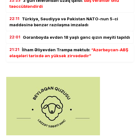
22:23
3 gün telefondan uzaq qaldı:
baş verənlər onu
təəccübləndirdi
22:11
Türkiyə, Səudiyyə və Pakistan NATO-nun 5-ci
maddəsinə bənzər razılaşma imzaladı
22:01
Goranboyda evdən 18 yaşlı gənc qızın meyiti tapıldı
21:21
İlham Əliyevdən Trampa məktub:
“Azərbaycan-ABŞ
əlaqələri tarixdə ən yüksək zirvədədir”