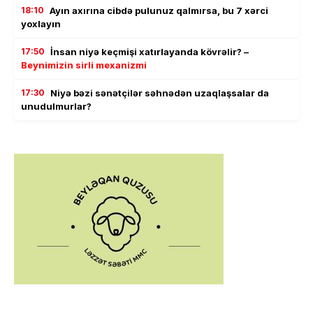
18:10
Ayın axırına cibdə pulunuz qalmırsa, bu 7 xərci
yoxlayın
17:50
İnsan niyə keçmişi xatırlayanda kövrəlir? –
Beynimizin sirli mexanizmi
17:30
Niyə bəzi sənətçilər səhnədən uzaqlaşsalar da
unudulmurlar?