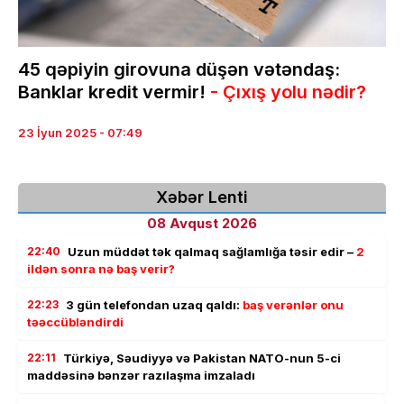
45 qəpiyin girovuna düşən vətəndaş:
Banklar kredit vermir!
- Çıxış yolu nədir?
23 İyun 2025 - 07:49
Xəbər Lenti
08 Avqust 2026
22:40
Uzun müddət tək qalmaq sağlamlığa təsir edir –
2
ildən sonra nə baş verir?
22:23
3 gün telefondan uzaq qaldı:
baş verənlər onu
təəccübləndirdi
22:11
Türkiyə, Səudiyyə və Pakistan NATO-nun 5-ci
maddəsinə bənzər razılaşma imzaladı