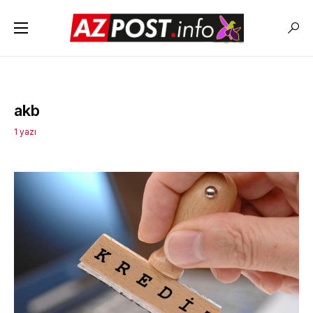
akb
1 yazı