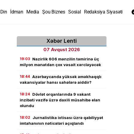
Din
İdman
Media
Şou Biznes
Sosial
Redaksiya Siyasəti
Xəbər Lenti
07 Avqust 2026
19:03
Nazirlik 606 mənzilin təmirinə üç
milyon manatdan çox vəsait xərcləyəcək
18:44
Azərbaycanda yüksək əməkhaqqlı
vakansiyalar hansı sahələrə aiddir?
18:24
Dövlət orqanlarında 9 vakant
inzibati vəzifə üzrə daxili müsahibə elan
olundu
18:02
Jurnalistika ixtisası üzrə qabiliyyət
imtahanının nəticələri açıqlandı