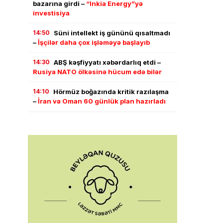
bazarına girdi –
“Inkia Energy”yə
investisiya
14:50
Süni intellekt iş gününü qısaltmadı
–
İşçilər daha çox işləməyə başlayıb
14:30
ABŞ kəşfiyyatı xəbərdarlıq etdi –
Rusiya NATO ölkəsinə hücum edə bilər
14:10
Hörmüz boğazında kritik razılaşma
–
İran və Oman 60 günlük plan hazırladı