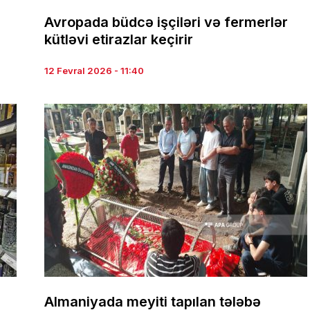
Avropada büdcə işçiləri və fermerlər
kütləvi etirazlar keçirir
12 Fevral 2026 - 11:40
Almaniyada meyiti tapılan tələbə