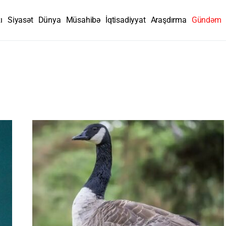
ı
Siyasət
Dünya
Müsahibə
İqtisadiyyat
Araşdırma
Gündəm