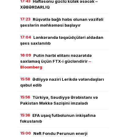
17:43
Həftəsonu güclü külək əsəcək –
XƏBƏRDARLIQ
17:23
Rüşvətlə bağlı həbs olunan vəzifəli
şəxslərin məhkəməsi başlayır
17:04
Lənkəranda təqaüdçüləri aldadan
şəxs saxlanılıb
16:09
Putin hərbi elitanı nəzarətdə
saxlamaq üçün FTX-i gücləndirir
–
Bloomberg
15:58
Ədliyyə naziri Lerikdə vətəndaşları
qəbul edib
15:56
Türkiyə, Səudiyyə Ərəbistanı və
Pakistan Məkkə Sazişini imzaladı
15:36
EFA uşaq futbolunun inkişafına
fokuslanıb
15:00
Neft Fondu Perunun enerji