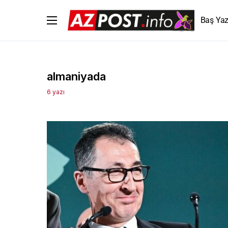
Baş Yaz
almaniyada
6 yazı