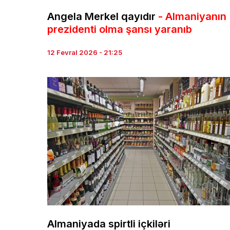
Angela Merkel qayıdır
- Almaniyanın
prezidenti olma şansı yaranıb
12 Fevral 2026 - 21:25
Almaniyada spirtli içkiləri