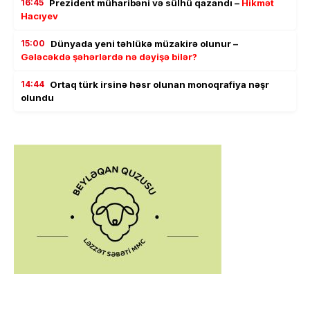
16:45
Prezident müharibəni və sülhü qazandı –
Hikmət
Hacıyev
15:00
Dünyada yeni təhlükə müzakirə olunur –
Gələcəkdə şəhərlərdə nə dəyişə bilər?
14:44
Ortaq türk irsinə həsr olunan monoqrafiya nəşr
olundu