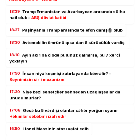
18:39
Tramp Ermənistan və Azərbaycan arasında sülhə
nail olub –
ABŞ dövlət katibi
18:37
Paşinyanla Tramp arasında telefon danışığı olub
18:30
Avtomobilin ömrünü qısaldan 8 sürücülük vərdişi
18:10
Ayın axırına cibdə pulunuz qalmırsa, bu 7 xərci
yoxlayın
17:50
İnsan niyə keçmişi xatırlayanda kövrəlir? –
Beynimizin sirli mexanizmi
17:30
Niyə bəzi sənətçilər səhnədən uzaqlaşsalar da
unudulmurlar?
17:08
Gecə bu 5 vərdişi olanlar səhər yorğun oyanır
Həkimlər səbəbini izah edir
16:50
Lionel Messinin atası vəfat edib