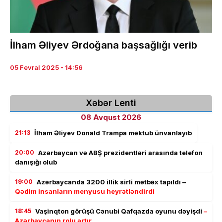
İlham Əliyev Ərdoğana başsağlığı verib
05 Fevral 2025 - 14:56
Xəbər Lenti
08 Avqust 2026
21:13
İlham Əliyev Donald Trampa məktub ünvanlayıb
20:00
Azərbaycan və ABŞ prezidentləri arasında telefon
danışığı olub
19:00
Azərbaycanda 3200 illik sirli mətbəx tapıldı –
Qədim insanların menyusu heyrətləndirdi
18:45
Vaşinqton görüşü Cənubi Qafqazda oyunu dəyişdi
–
Azərbaycanın rolu artır