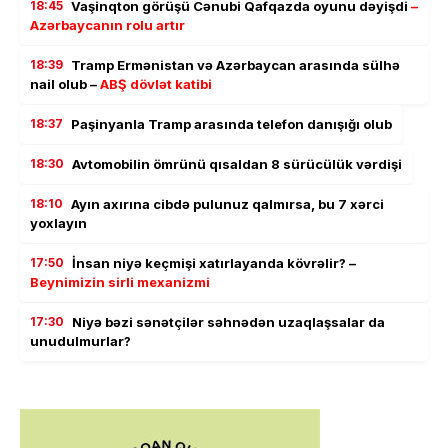
18:45
Vaşinqton görüşü Cənubi Qafqazda oyunu dəyişdi
–
Azərbaycanın rolu artır
18:39
Tramp Ermənistan və Azərbaycan arasında sülhə
nail olub –
ABŞ dövlət katibi
18:37
Paşinyanla Tramp arasında telefon danışığı olub
18:30
Avtomobilin ömrünü qısaldan 8 sürücülük vərdişi
18:10
Ayın axırına cibdə pulunuz qalmırsa, bu 7 xərci
yoxlayın
17:50
İnsan niyə keçmişi xatırlayanda kövrəlir? –
Beynimizin sirli mexanizmi
17:30
Niyə bəzi sənətçilər səhnədən uzaqlaşsalar da
unudulmurlar?