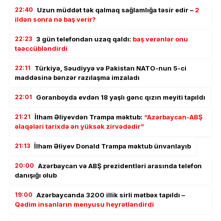
22:40
Uzun müddət tək qalmaq sağlamlığa təsir edir –
2
ildən sonra nə baş verir?
22:23
3 gün telefondan uzaq qaldı:
baş verənlər onu
təəccübləndirdi
22:11
Türkiyə, Səudiyyə və Pakistan NATO-nun 5-ci
maddəsinə bənzər razılaşma imzaladı
22:01
Goranboyda evdən 18 yaşlı gənc qızın meyiti tapıldı
21:21
İlham Əliyevdən Trampa məktub:
“Azərbaycan-ABŞ
əlaqələri tarixdə ən yüksək zirvədədir”
21:13
İlham Əliyev Donald Trampa məktub ünvanlayıb
20:00
Azərbaycan və ABŞ prezidentləri arasında telefon
danışığı olub
19:00
Azərbaycanda 3200 illik sirli mətbəx tapıldı –
Qədim insanların menyusu heyrətləndirdi