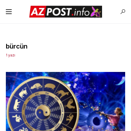
bürcün
1 yazı