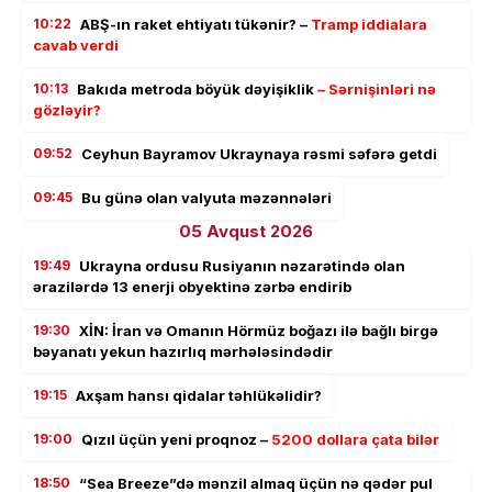
10:22
ABŞ-ın raket ehtiyatı tükənir? –
Tramp iddialara
cavab verdi
10:13
Bakıda metroda böyük dəyişiklik
– Sərnişinləri nə
gözləyir?
09:52
Ceyhun Bayramov Ukraynaya rəsmi səfərə getdi
09:45
Bu günə olan valyuta məzənnələri
05 Avqust 2026
19:49
Ukrayna ordusu Rusiyanın nəzarətində olan
ərazilərdə 13 enerji obyektinə zərbə endirib
19:30
XİN: İran və Omanın Hörmüz boğazı ilə bağlı birgə
bəyanatı yekun hazırlıq mərhələsindədir
19:15
Axşam hansı qidalar təhlükəlidir?
19:00
Qızıl üçün yeni proqnoz –
5200 dollara çata bilər
18:50
“Sea Breeze”də mənzil almaq üçün nə qədər pul