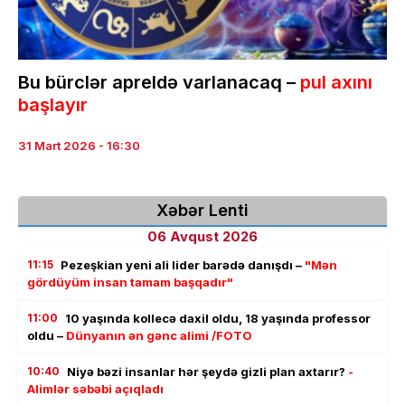
Bu bürclər apreldə varlanacaq –
pul axını
başlayır
31 Mart 2026 - 16:30
Xəbər Lenti
06 Avqust 2026
11:15
Pezeşkian yeni ali lider barədə danışdı –
"Mən
gördüyüm insan tamam başqadır"
11:00
10 yaşında kollecə daxil oldu, 18 yaşında professor
oldu –
Dünyanın ən gənc alimi /FOTO
10:40
Niyə bəzi insanlar hər şeydə gizli plan axtarır?
-
Alimlər səbəbi açıqladı