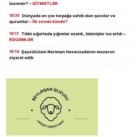
lazımdır? –
QİYMƏTLƏR
18:30
Dünyada ən çox torpağa sahib olan şəxslər və
qurumlar
– İlk sırada kimdir?
18:17
Tibbi sığortada yığımlar azaldı, ödənişlər isə artdı –
RƏQƏMLƏR
18:14
Şeyxülislam Nəriman Həsənzadənin məzarını
ziyarət edib