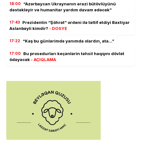
18:00
“Azərbaycan Ukraynanın ərazi bütövlüyünü
dəstəkləyir və humanitar yardım davam edəcək”
17:43
Prezidentin “Şöhrət” ordeni ilə təltif etdiyi Bəxtiyar
Aslanbəyli kimdir?
- DOSYE
17:22
“Kaş bu günlərimdə yanımda olardın, ata…”
17:00
Bu prosedurları keçənlərin təhsil haqqını dövlət
ödəyəcək
- AÇIQLAMA