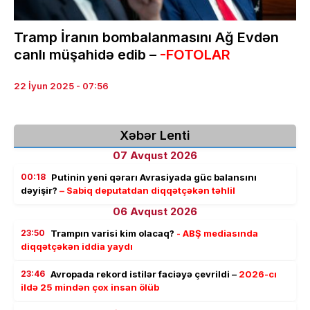
Tramp İranın bombalanmasını Ağ Evdən
canlı müşahidə edib –
-FOTOLAR
22 İyun 2025 - 07:56
Xəbər Lenti
07 Avqust 2026
00:18
Putinin yeni qərarı Avrasiyada güc balansını
dəyişir?
– Sabiq deputatdan diqqətçəkən təhlil
06 Avqust 2026
23:50
Trampın varisi kim olacaq?
- ABŞ mediasında
diqqətçəkən iddia yaydı
23:46
Avropada rekord istilər faciəyə çevrildi –
2026-cı
ildə 25 mindən çox insan ölüb