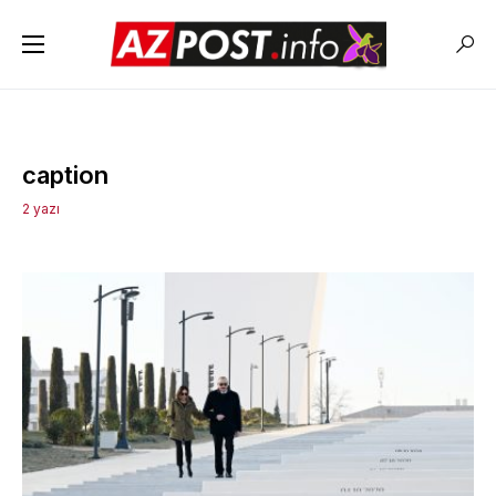
caption
2 yazı