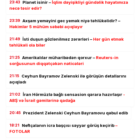
23:43
Planet isinir –
İqlim dəyişikliyi gündəlik həyatımıza
necə təsir edir?
23:39
Axşam yeməyini gec yemək niyə təhlükəlidir? –
Həkimlər 5 mühüm səbəbi açıqlayır
21:49
İsti duşun gözlənilməz zərərləri –
Hər gün etmək
təhlükəli ola bilər
21:25
Amerikalılar müharibədən qorxur –
Reuters-in
sorğusunun diqqətçəkən nəticələri
21:15
Ceyhun Bayramov Zelenski ilə görüşün detallarını
açıqladı
21:02
İran Hörmüzlə bağlı sensasion qərara hazırlaşır
-
ABŞ və İsrail gəmilərinə qadağa
20:45
Prezident Zelenski Ceyhun Bayramovu qəbul edib
18:21
Neftçalanın icra başçısı səyyar görüş keçirib
–
FOTOLAR