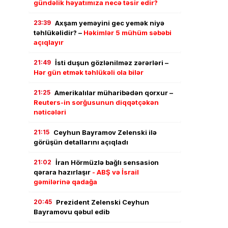
gündəlik həyatımıza necə təsir edir?
23:39
Axşam yeməyini gec yemək niyə
təhlükəlidir? –
Həkimlər 5 mühüm səbəbi
açıqlayır
21:49
İsti duşun gözlənilməz zərərləri –
Hər gün etmək təhlükəli ola bilər
21:25
Amerikalılar müharibədən qorxur –
Reuters-in sorğusunun diqqətçəkən
nəticələri
21:15
Ceyhun Bayramov Zelenski ilə
görüşün detallarını açıqladı
21:02
İran Hörmüzlə bağlı sensasion
qərara hazırlaşır
- ABŞ və İsrail
gəmilərinə qadağa
20:45
Prezident Zelenski Ceyhun
Bayramovu qəbul edib