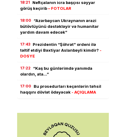
18:21
Neftçalanın icra başçısı səyyar
görüş keçirib
– FOTOLAR
18:00
“Azərbaycan Ukraynanın ərazi
bütövlüyünü dəstəkləyir və humanitar
yardım davam edəcək”
17:43
Prezidentin “Şöhrət” ordeni ilə
təltif etdiyi Bəxtiyar Aslanbəyli kimdir?
-
DOSYE
17:22
“Kaş bu günlərimdə yanımda
olardın, ata…”
17:00
Bu prosedurları keçənlərin təhsil
haqqını dövlət ödəyəcək
- AÇIQLAMA