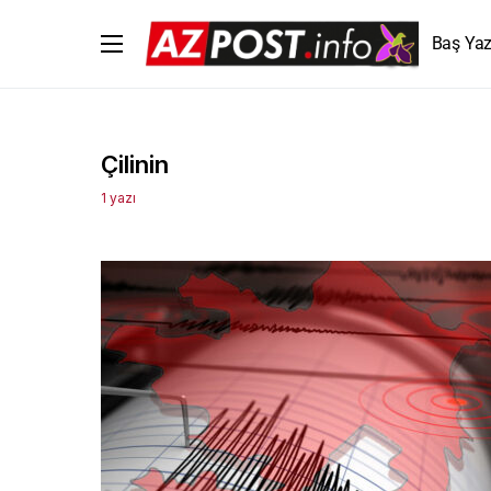
Baş Yaz
Çilinin
1 yazı