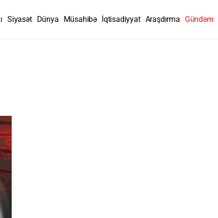
ı
Siyasət
Dünya
Müsahibə
İqtisadiyyat
Araşdırma
Gündəm