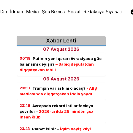
Din
İdman
Media
Şou Biznes
Sosial
Redaksiya Siyasəti
Xəbər Lenti
07 Avqust 2026
00:18
Putinin yeni qərarı Avrasiyada güc
balansını dəyişir?
– Sabiq deputatdan
diqqətçəkən təhlil
06 Avqust 2026
23:50
Trampın varisi kim olacaq?
- ABŞ
mediasında diqqətçəkən iddia yaydı
23:46
Avropada rekord istilər faciəyə
çevrildi –
2026-cı ildə 25 mindən çox
insan ölüb
23:43
Planet isinir –
İqlim dəyişikliyi