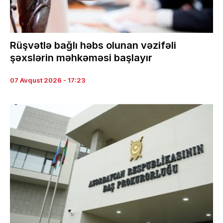
Rüşvətlə bağlı həbs olunan vəzifəli
şəxslərin məhkəməsi başlayır
07 Avqust 2026 - 17:23