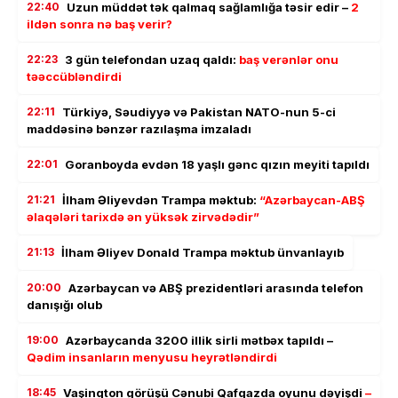
22:40
Uzun müddət tək qalmaq sağlamlığa təsir edir –
2
ildən sonra nə baş verir?
22:23
3 gün telefondan uzaq qaldı:
baş verənlər onu
təəccübləndirdi
22:11
Türkiyə, Səudiyyə və Pakistan NATO-nun 5-ci
maddəsinə bənzər razılaşma imzaladı
22:01
Goranboyda evdən 18 yaşlı gənc qızın meyiti tapıldı
21:21
İlham Əliyevdən Trampa məktub:
“Azərbaycan-ABŞ
əlaqələri tarixdə ən yüksək zirvədədir”
21:13
İlham Əliyev Donald Trampa məktub ünvanlayıb
20:00
Azərbaycan və ABŞ prezidentləri arasında telefon
danışığı olub
19:00
Azərbaycanda 3200 illik sirli mətbəx tapıldı –
Qədim insanların menyusu heyrətləndirdi
18:45
Vaşinqton görüşü Cənubi Qafqazda oyunu dəyişdi
–