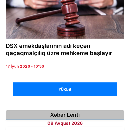
DSX əməkdaşlarının adı keçən
qaçaqmalçılıq üzrə məhkəmə başlayır
17 İyun 2026 - 10:56
YÜKLƏ
Xəbər Lenti
08 Avqust 2026