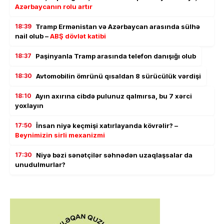
Azərbaycanın rolu artır
18:39
Tramp Ermənistan və Azərbaycan arasında sülhə
nail olub –
ABŞ dövlət katibi
18:37
Paşinyanla Tramp arasında telefon danışığı olub
18:30
Avtomobilin ömrünü qısaldan 8 sürücülük vərdişi
18:10
Ayın axırına cibdə pulunuz qalmırsa, bu 7 xərci
yoxlayın
17:50
İnsan niyə keçmişi xatırlayanda kövrəlir? –
Beynimizin sirli mexanizmi
17:30
Niyə bəzi sənətçilər səhnədən uzaqlaşsalar da
unudulmurlar?