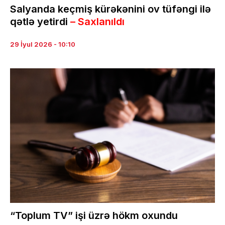
Salyanda keçmiş kürəkənini ov tüfəngi ilə
qətlə yetirdi
– Saxlanıldı
29 İyul 2026 - 10:10
“Toplum TV” işi üzrə hökm oxundu