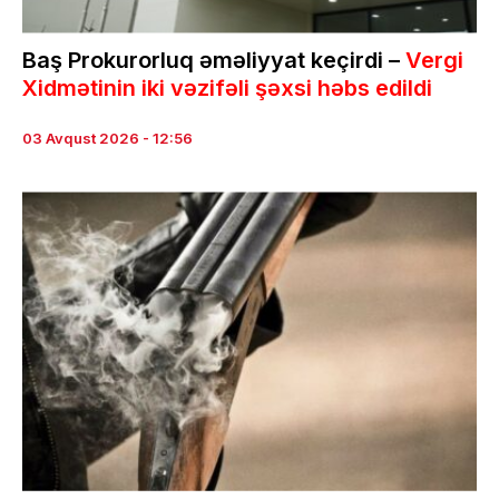
Baş Prokurorluq əməliyyat keçirdi –
Vergi
Xidmətinin iki vəzifəli şəxsi həbs edildi
03 Avqust 2026 - 12:56