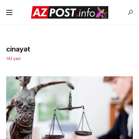
cinayət
142 yazı