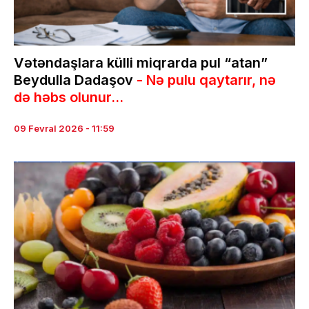
Vətəndaşlara külli miqrarda pul “atan”
Beydulla Dadaşov
- Nə pulu qaytarır, nə
də həbs olunur...
09 Fevral 2026 - 11:59