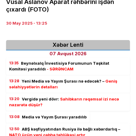
Vüsal Aslanov Aparat rəhbərini işdən
çıxardı (FOTO)
30 May 2025 - 13:25
Xəbər Lenti
07 Avqust 2026
13:35
Beynəlxalq İnvestisiya Forumunun Təşkilat
Komitəsi yaradıldı
- SƏRƏNCAM
13:28
Yeni Media və Yayım Şurası nə edəcək? –
Geniş
səlahiyyətlərin detalları
13:20
Vergidə yeni dövr:
Sahibkarın rəqəmsal izi necə
nəzarətə düşür?
13:08
Media və Yayım Şurası yaradılıb
12:50
ABŞ kəşfiyyatından Rusiya ilə bağlı xəbərdarlıq –
NATO üçün yeni cəbhə təhlükəsi artır