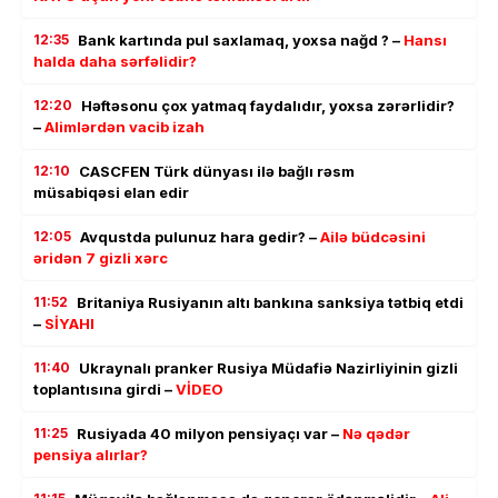
12:35
Bank kartında pul saxlamaq, yoxsa nağd ? –
Hansı
halda daha sərfəlidir?
12:20
Həftəsonu çox yatmaq faydalıdır, yoxsa zərərlidir?
–
Alimlərdən vacib izah
12:10
CASCFEN Türk dünyası ilə bağlı rəsm
müsabiqəsi elan edir
12:05
Avqustda pulunuz hara gedir? –
Ailə büdcəsini
əridən 7 gizli xərc
11:52
Britaniya Rusiyanın altı bankına sanksiya tətbiq etdi
–
SİYAHI
11:40
Ukraynalı pranker Rusiya Müdafiə Nazirliyinin gizli
toplantısına girdi –
VİDEO
11:25
Rusiyada 40 milyon pensiyaçı var –
Nə qədər
pensiya alırlar?