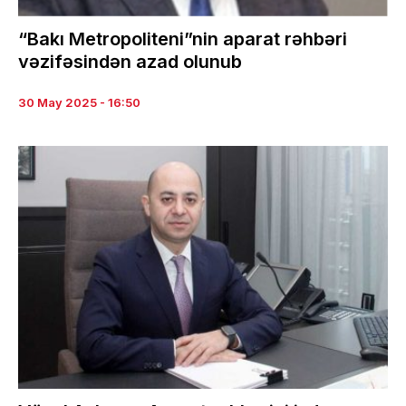
“Bakı Metropoliteni”nin aparat rəhbəri
vəzifəsindən azad olunub
30 May 2025 - 16:50