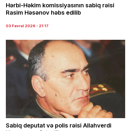
Hərbi-Həkim komissiyasının sabiq rəisi
Rasim Həsənov həbs edilib
03 Fevral 2026 - 21:17
Sabiq deputat və polis rəisi Allahverdi