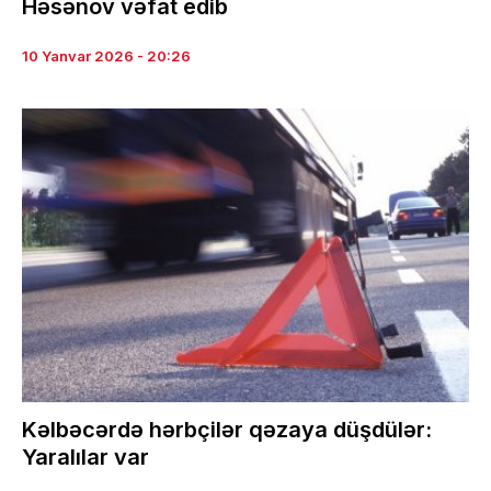
Həsənov vəfat edib
10 Yanvar 2026 - 20:26
Kəlbəcərdə hərbçilər qəzaya düşdülər:
Yaralılar var