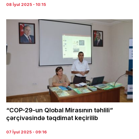
08 İyul 2025 - 10:15
“COP-29-un Qlobal Mirasının təhlili”
çərçivəsində təqdimat keçirilib
07 İyul 2025 - 09:16