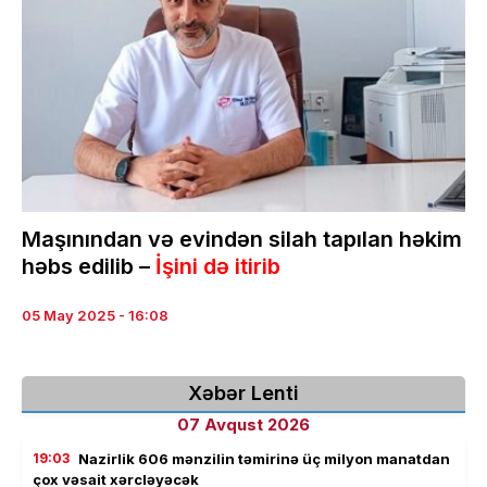
Maşınından və evindən silah tapılan həkim
həbs edilib –
İşini də itirib
05 May 2025 - 16:08
Xəbər Lenti
07 Avqust 2026
19:03
Nazirlik 606 mənzilin təmirinə üç milyon manatdan
çox vəsait xərcləyəcək