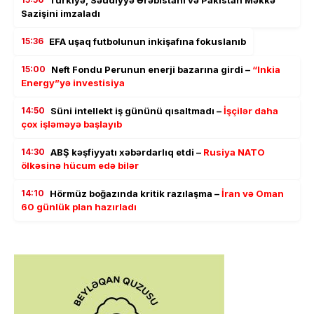
Sazişini imzaladı
15:36
EFA uşaq futbolunun inkişafına fokuslanıb
15:00
Neft Fondu Perunun enerji bazarına girdi –
“Inkia
Energy”yə investisiya
14:50
Süni intellekt iş gününü qısaltmadı –
İşçilər daha
çox işləməyə başlayıb
14:30
ABŞ kəşfiyyatı xəbərdarlıq etdi –
Rusiya NATO
ölkəsinə hücum edə bilər
14:10
Hörmüz boğazında kritik razılaşma –
İran və Oman
60 günlük plan hazırladı