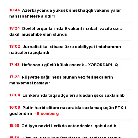
18:44
Azərbaycanda yüksək əməkhaqqlı vakansiyalar
hansı sahələrə aiddir?
18:24
Dövlət orqanlarında 9 vakant inzibati vəzifə üzrə
daxili müsahibə elan olundu
18:02
Jurnalistika ixtisası üzrə qabiliyyət imtahanının
nəticələri açıqlandı
17:43
Həftəsonu güclü külək əsəcək – XƏBƏRDARLIQ
17:23
Rüşvətlə bağlı həbs olunan vəzifəli şəxslərin
məhkəməsi başlayır
17:04
Lənkəranda təqaüdçüləri aldadan şəxs saxlanılıb
16:09
Putin hərbi elitanı nəzarətdə saxlamaq üçün FTX-i
gücləndirir
– Bloomberg
15:58
Ədliyyə naziri Lerikdə vətəndaşları qəbul edib
15:56
Türkiyə, Səudiyyə Ərəbistanı və Pakistan Məkkə