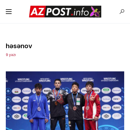
həsənov
9 yazı