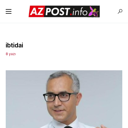
ibtidai
8 yazı