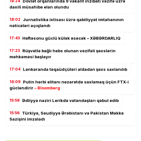
18:24
Dövlət orqanlarında 9 vakant inzibati vəzifə üzrə
daxili müsahibə elan olundu
18:02
Jurnalistika ixtisası üzrə qabiliyyət imtahanının
nəticələri açıqlandı
17:43
Həftəsonu güclü külək əsəcək – XƏBƏRDARLIQ
17:23
Rüşvətlə bağlı həbs olunan vəzifəli şəxslərin
məhkəməsi başlayır
17:04
Lənkəranda təqaüdçüləri aldadan şəxs saxlanılıb
16:09
Putin hərbi elitanı nəzarətdə saxlamaq üçün FTX-i
gücləndirir
– Bloomberg
15:58
Ədliyyə naziri Lerikdə vətəndaşları qəbul edib
15:56
Türkiyə, Səudiyyə Ərəbistanı və Pakistan Məkkə
Sazişini imzaladı