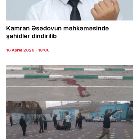
Kamran Əsədovun məhkəməsində
şahidlər dindirilib
16 Aprel 2026 - 18:00