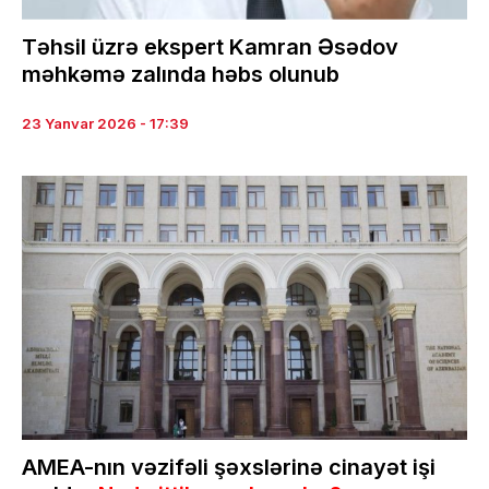
Təhsil üzrə ekspert Kamran Əsədov
məhkəmə zalında həbs olunub
23 Yanvar 2026 - 17:39
AMEA-nın vəzifəli şəxslərinə cinayət işi