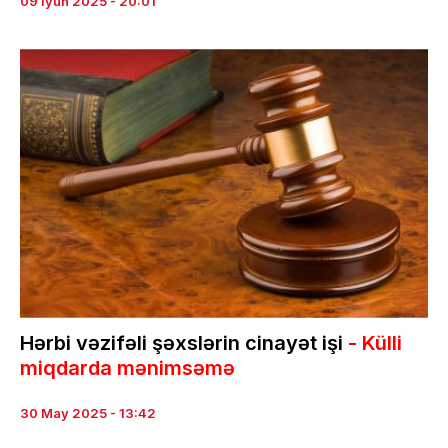
09 İyun 2025 - 20:01
Hərbi vəzifəli şəxslərin cinayət işi
- Külli
miqdarda mənimsəmə
30 May 2025 - 13:42