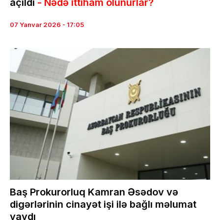
açıldı
- Nədə ittiham olunurlar?
07 Yanvar 2026 - 17:05
Baş Prokurorluq Kamran Əsədov və
digərlərinin cinayət işi ilə bağlı məlumat
yaydı