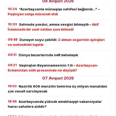
08 Avqust 2026
10:24
“Azərbaycanla münaqişə səhifəsi bağlanıb…” –
Paşinyan xalqa müraciət etdi
10:03
Səhnədə yoxdur, amma sevgisi bitməyib –
Akif
İslamzadə bir saat zaldan çıxa bilmədi
09:48
Dunayın suyu çəkildi:
2 alman əsgərinin qalıqları
və motosikleti tapıldı
09:31
Dünya bazarlarında neft bahalaşıb
09:21
Vaşinqton Bəyannaməsinin 1 ili –
Azərbaycan-
Ermənistan sülh prosesində nə dəyişdi?
07 Avqust 2026
19:03
Nazirlik 606 mənzilin təmirinə üç milyon manatdan
çox vəsait xərcləyəcək
18:44
Azərbaycanda yüksək əməkhaqqlı vakansiyalar
hansı sahələrə aiddir?