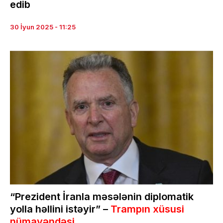
edib
30 İyun 2025 - 11:25
“Prezident İranla məsələnin diplomatik
yolla həllini istəyir” –
Trampın xüsusi
nümayəndəsi