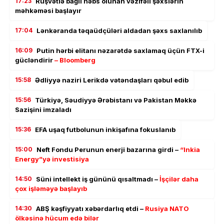
17:23
Rüşvətlə bağlı həbs olunan vəzifəli şəxslərin
məhkəməsi başlayır
17:04
Lənkəranda təqaüdçüləri aldadan şəxs saxlanılıb
16:09
Putin hərbi elitanı nəzarətdə saxlamaq üçün FTX-i
gücləndirir
– Bloomberg
15:58
Ədliyyə naziri Lerikdə vətəndaşları qəbul edib
15:56
Türkiyə, Səudiyyə Ərəbistanı və Pakistan Məkkə
Sazişini imzaladı
15:36
EFA uşaq futbolunun inkişafına fokuslanıb
15:00
Neft Fondu Perunun enerji bazarına girdi –
“Inkia
Energy”yə investisiya
14:50
Süni intellekt iş gününü qısaltmadı –
İşçilər daha
çox işləməyə başlayıb
14:30
ABŞ kəşfiyyatı xəbərdarlıq etdi –
Rusiya NATO
ölkəsinə hücum edə bilər