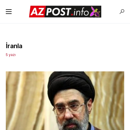
İranla
5 yazı