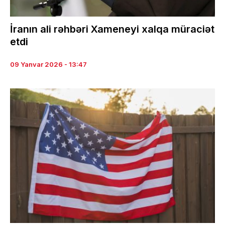
İranın ali rəhbəri Xameneyi xalqa müraciət
etdi
09 Yanvar 2026 - 13:47