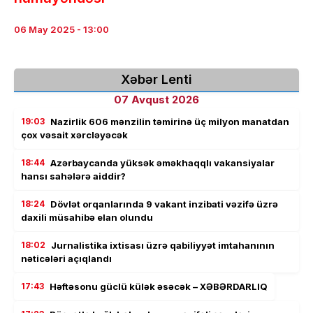
06 May 2025 - 13:00
Xəbər Lenti
07 Avqust 2026
19:03
Nazirlik 606 mənzilin təmirinə üç milyon manatdan
çox vəsait xərcləyəcək
18:44
Azərbaycanda yüksək əməkhaqqlı vakansiyalar
hansı sahələrə aiddir?
18:24
Dövlət orqanlarında 9 vakant inzibati vəzifə üzrə
daxili müsahibə elan olundu
18:02
Jurnalistika ixtisası üzrə qabiliyyət imtahanının
nəticələri açıqlandı
17:43
Həftəsonu güclü külək əsəcək – XƏBƏRDARLIQ