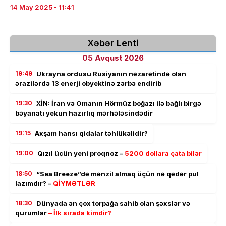
14 May 2025 - 11:41
Xəbər Lenti
05 Avqust 2026
19:49
Ukrayna ordusu Rusiyanın nəzarətində olan
ərazilərdə 13 enerji obyektinə zərbə endirib
19:30
XİN: İran və Omanın Hörmüz boğazı ilə bağlı birgə
bəyanatı yekun hazırlıq mərhələsindədir
19:15
Axşam hansı qidalar təhlükəlidir?
19:00
Qızıl üçün yeni proqnoz –
5200 dollara çata bilər
18:50
“Sea Breeze”də mənzil almaq üçün nə qədər pul
lazımdır? –
QİYMƏTLƏR
18:30
Dünyada ən çox torpağa sahib olan şəxslər və
qurumlar
– İlk sırada kimdir?