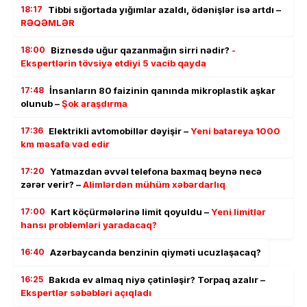
18:17
Tibbi sığortada yığımlar azaldı, ödənişlər isə artdı –
RƏQƏMLƏR
18:00
Biznesdə uğur qazanmağın sirri nədir?
-
Ekspertlərin tövsiyə etdiyi 5 vacib qayda
17:48
İnsanların 80 faizinin qanında mikroplastik aşkar
olunub –
Şok araşdırma
17:36
Elektrikli avtomobillər dəyişir –
Yeni batareya 1000
km məsafə vəd edir
17:20
Yatmazdan əvvəl telefona baxmaq beynə necə
zərər verir? –
Alimlərdən mühüm xəbərdarlıq
17:00
Kart köçürmələrinə limit qoyuldu –
Yeni limitlər
hansı problemləri yaradacaq?
16:40
Azərbaycanda benzinin qiyməti ucuzlaşacaq?
16:25
Bakıda ev almaq niyə çətinləşir? Torpaq azalır –
Ekspertlər səbəbləri açıqladı