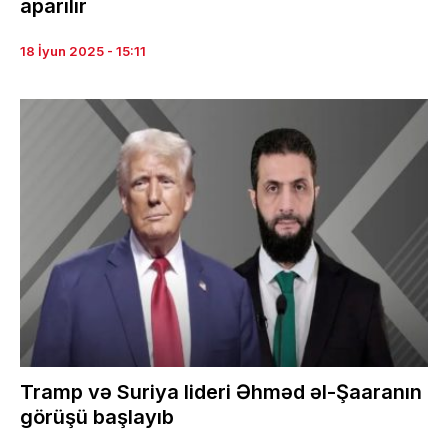
aparılır
18 İyun 2025 - 15:11
Tramp və Suriya lideri Əhməd əl-Şaaranın
görüşü başlayıb