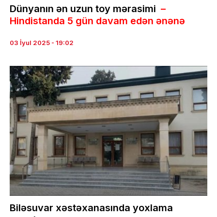
Dünyanın ən uzun toy mərasimi
–
Hindistanda 5 gün davam edən ənənə
03 İyul 2025 - 19:02
Biləsuvar xəstəxanasında yoxlama