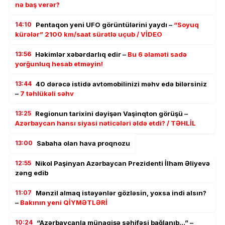
nə baş verər?
14:10
Pentaqon yeni UFO görüntülərini yaydı –
“Soyuq
kürələr” 2100 km/saat sürətlə uçub / VİDEO
13:56
Həkimlər xəbərdarlıq edir –
Bu 6 əlaməti sadə
yorğunluq hesab etməyin!
13:44
40 dərəcə istidə avtomobilinizi məhv edə bilərsiniz
–
7 təhlükəli səhv
13:25
Regionun tarixini dəyişən Vaşinqton görüşü –
Azərbaycan hansı siyasi nəticələri əldə etdi? / TƏHLİL
13:00
Sabaha olan hava proqnozu
12:55
Nikol Paşinyan Azərbaycan Prezidenti İlham Əliyevə
zəng edib
11:07
Mənzil almaq istəyənlər gözləsin, yoxsa indi alsın?
–
Bakının yeni QİYMƏTLƏRİ
10:24
“Azərbaycanla münaqişə səhifəsi bağlanıb…” –