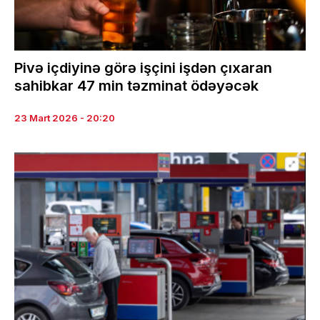
Pivə içdiyinə görə işçini işdən çıxaran
sahibkar 47 min təzminat ödəyəcək
23 Mart 2026 - 20:20