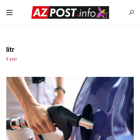
litr
5 yazı