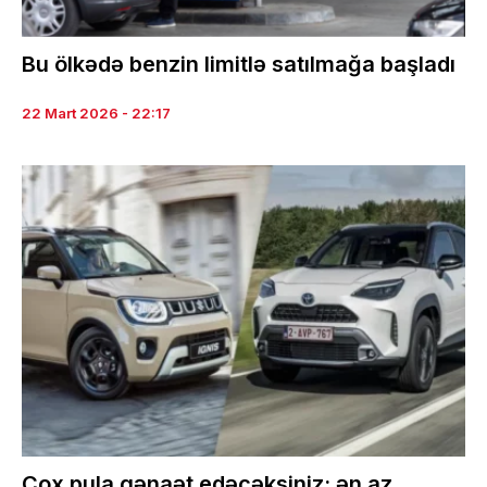
Bu ölkədə benzin limitlə satılmağa başladı
22 Mart 2026 - 22:17
Çox pula qənaət edəcəksiniz: ən az