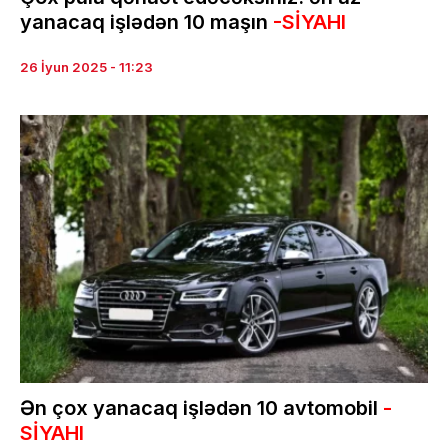
yanacaq işlədən 10 maşın
-SİYAHI
26 İyun 2025 - 11:23
Ən çox yanacaq işlədən 10 avtomobil
-
SİYAHI