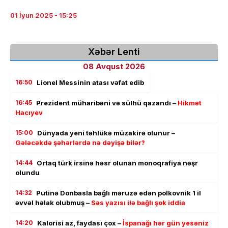
01 İyun 2025 - 15:25
Xəbər Lenti
08 Avqust 2026
16:50
Lionel Messinin atası vəfat edib
16:45
Prezident müharibəni və sülhü qazandı –
Hikmət
Hacıyev
15:00
Dünyada yeni təhlükə müzakirə olunur –
Gələcəkdə şəhərlərdə nə dəyişə bilər?
14:44
Ortaq türk irsinə həsr olunan monoqrafiya nəşr
olundu
14:32
Putinə Donbasla bağlı məruzə edən polkovnik 1 il
əvvəl həlak olubmuş –
Səs yazısı ilə bağlı şok iddia
14:20
Kalorisi az, faydası çox –
İspanağı hər gün yesəniz