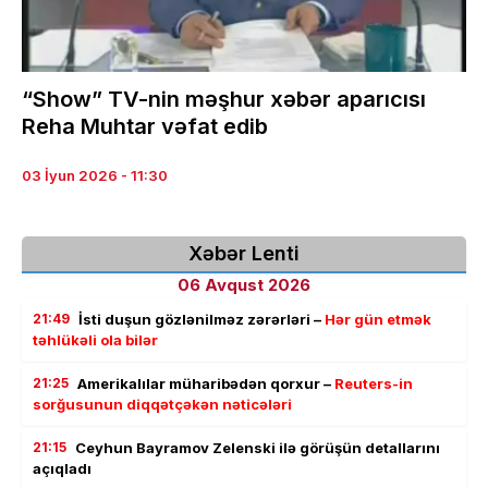
“Show” TV-nin məşhur xəbər aparıcısı
Reha Muhtar vəfat edib
03 İyun 2026 - 11:30
Xəbər Lenti
06 Avqust 2026
21:49
İsti duşun gözlənilməz zərərləri –
Hər gün etmək
təhlükəli ola bilər
21:25
Amerikalılar müharibədən qorxur –
Reuters-in
sorğusunun diqqətçəkən nəticələri
21:15
Ceyhun Bayramov Zelenski ilə görüşün detallarını
açıqladı