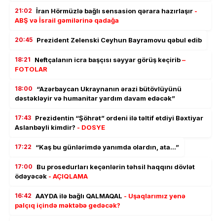
21:02
İran Hörmüzlə bağlı sensasion qərara hazırlaşır
-
ABŞ və İsrail gəmilərinə qadağa
20:45
Prezident Zelenski Ceyhun Bayramovu qəbul edib
18:21
Neftçalanın icra başçısı səyyar görüş keçirib
–
FOTOLAR
18:00
“Azərbaycan Ukraynanın ərazi bütövlüyünü
dəstəkləyir və humanitar yardım davam edəcək”
17:43
Prezidentin “Şöhrət” ordeni ilə təltif etdiyi Bəxtiyar
Aslanbəyli kimdir?
- DOSYE
17:22
“Kaş bu günlərimdə yanımda olardın, ata…”
17:00
Bu prosedurları keçənlərin təhsil haqqını dövlət
ödəyəcək
- AÇIQLAMA
16:42
AAYDA ilə bağlı QALMAQAL
- Uşaqlarımız yenə
palçıq içində məktəbə gedəcək?