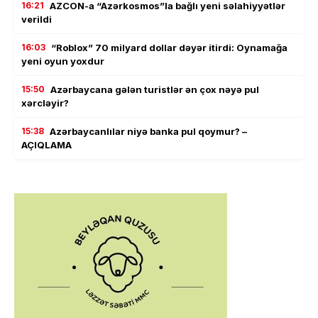
16:21
AZCON-a “Azərkosmos”la bağlı yeni səlahiyyətlər
verildi
16:03
“Roblox” 70 milyard dollar dəyər itirdi: Oynamağa
yeni oyun yoxdur
15:50
Azərbaycana gələn turistlər ən çox nəyə pul
xərcləyir?
15:38
Azərbaycanlılar niyə banka pul qoymur? –
AÇIQLAMA