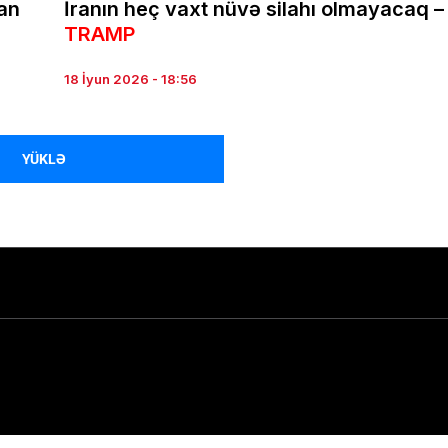
kan
İranın heç vaxt nüvə silahı olmayacaq –
TRAMP
18 İyun 2026 - 18:56
YÜKLƏ