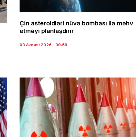
Çin asteroidləri nüvə bombası ilə məhv
etməyi planlaşdırır
03 Avqust 2026 - 09:56