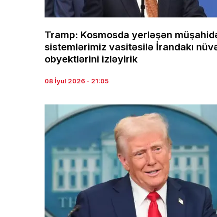
Tramp: Kosmosda yerləşən müşahid
sistemlərimiz vasitəsilə İrandakı nüv
obyektlərini izləyirik
08 İyul 2026 - 21:05