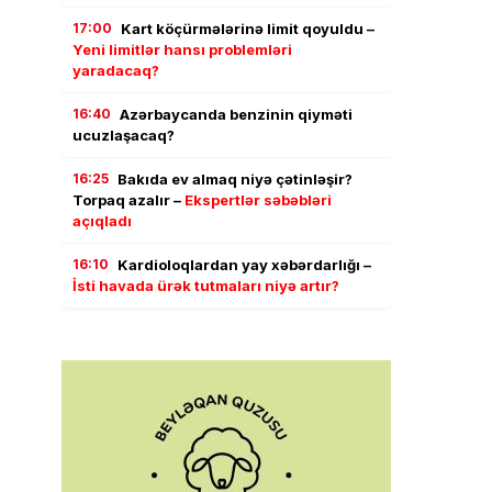
17:00
Kart köçürmələrinə limit qoyuldu –
Yeni limitlər hansı problemləri
yaradacaq?
16:40
Azərbaycanda benzinin qiyməti
ucuzlaşacaq?
16:25
Bakıda ev almaq niyə çətinləşir?
Torpaq azalır –
Ekspertlər səbəbləri
açıqladı
16:10
Kardioloqlardan yay xəbərdarlığı –
İsti havada ürək tutmaları niyə artır?