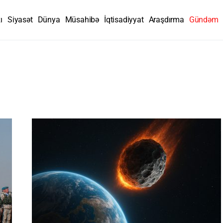
ı
Siyasət
Dünya
Müsahibə
İqtisadiyyat
Araşdırma
Gündəm