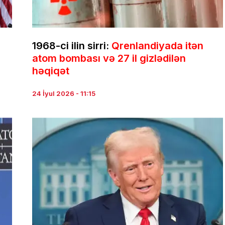
1968-ci ilin sirri:
Qrenlandiyada itən
atom bombası və 27 il gizlədilən
həqiqət
24 İyul 2026 - 11:15