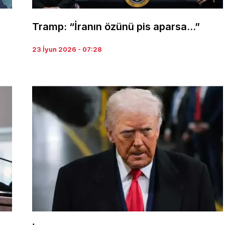
Tramp: “İranın özünü pis aparsa…”
23 İyun 2026 - 07:28