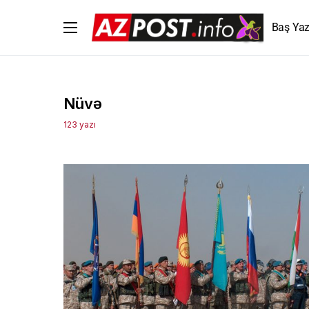
Baş Yaz
Nüvə
123 yazı