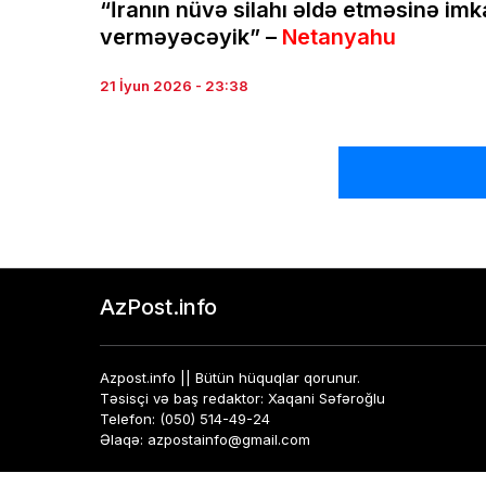
“İranın nüvə silahı əldə etməsinə im
verməyəcəyik” –
Netanyahu
21 İyun 2026 - 23:38
AzPost.info
Azpost.info || Bütün hüquqlar qorunur.
Təsisçi və baş redaktor: Xaqani Səfəroğlu
Telefon: (050) 514-49-24
Əlaqə: azpostainfo@gmail.com