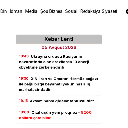
Din
İdman
Media
Şou Biznes
Sosial
Redaksiya Siyasəti
Xəbər Lenti
05 Avqust 2026
19:49
Ukrayna ordusu Rusiyanın
nəzarətində olan ərazilərdə 13 enerji
obyektinə zərbə endirib
19:30
XİN: İran və Omanın Hörmüz boğazı
ilə bağlı birgə bəyanatı yekun hazırlıq
mərhələsindədir
19:15
Axşam hansı qidalar təhlükəlidir?
19:00
Qızıl üçün yeni proqnoz –
5200
dollara çata bilər