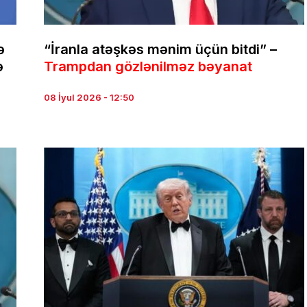
ə
“İranla atəşkəs mənim üçün bitdi” –
ə
Trampdan gözlənilməz bəyanat
08 İyul 2026 - 12:50