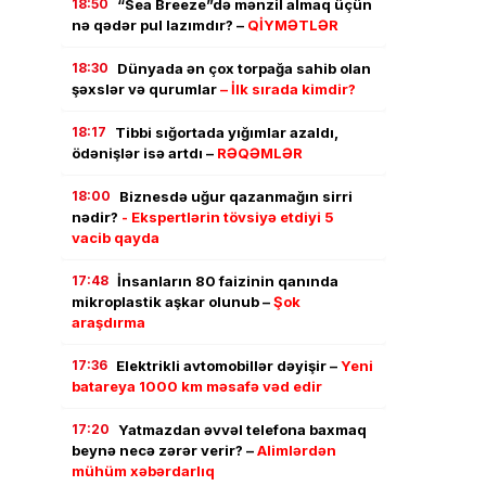
18:50
“Sea Breeze”də mənzil almaq üçün
nə qədər pul lazımdır? –
QİYMƏTLƏR
18:30
Dünyada ən çox torpağa sahib olan
şəxslər və qurumlar
– İlk sırada kimdir?
18:17
Tibbi sığortada yığımlar azaldı,
ödənişlər isə artdı –
RƏQƏMLƏR
18:00
Biznesdə uğur qazanmağın sirri
nədir?
- Ekspertlərin tövsiyə etdiyi 5
vacib qayda
17:48
İnsanların 80 faizinin qanında
mikroplastik aşkar olunub –
Şok
araşdırma
17:36
Elektrikli avtomobillər dəyişir –
Yeni
batareya 1000 km məsafə vəd edir
17:20
Yatmazdan əvvəl telefona baxmaq
beynə necə zərər verir? –
Alimlərdən
mühüm xəbərdarlıq