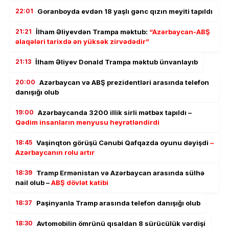
22:01
Goranboyda evdən 18 yaşlı gənc qızın meyiti tapıldı
21:21
İlham Əliyevdən Trampa məktub:
“Azərbaycan-ABŞ
əlaqələri tarixdə ən yüksək zirvədədir”
21:13
İlham Əliyev Donald Trampa məktub ünvanlayıb
20:00
Azərbaycan və ABŞ prezidentləri arasında telefon
danışığı olub
19:00
Azərbaycanda 3200 illik sirli mətbəx tapıldı –
Qədim insanların menyusu heyrətləndirdi
18:45
Vaşinqton görüşü Cənubi Qafqazda oyunu dəyişdi
–
Azərbaycanın rolu artır
18:39
Tramp Ermənistan və Azərbaycan arasında sülhə
nail olub –
ABŞ dövlət katibi
18:37
Paşinyanla Tramp arasında telefon danışığı olub
18:30
Avtomobilin ömrünü qısaldan 8 sürücülük vərdişi