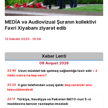
MEDİA və Audiovizual Şuranın kollektivi
Fəxri Xiyabanı ziyarət edib
12 Dekabr 2025 - 15:38
Xəbər Lenti
08 Avqust 2026
22:40
Uzun müddət tək qalmaq sağlamlığa təsir edir –
2
ildən sonra nə baş verir?
22:23
3 gün telefondan uzaq qaldı:
baş verənlər onu
təəccübləndirdi
22:11
Türkiyə, Səudiyyə və Pakistan NATO-nun 5-ci
maddəsinə bənzər razılaşma imzaladı