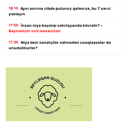
18:10
Ayın axırına cibdə pulunuz qalmırsa, bu 7 xərci
yoxlayın
17:50
İnsan niyə keçmişi xatırlayanda kövrəlir? –
Beynimizin sirli mexanizmi
17:30
Niyə bəzi sənətçilər səhnədən uzaqlaşsalar da
unudulmurlar?