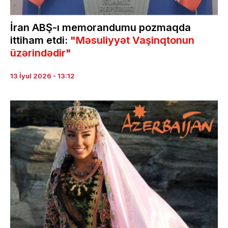
İran ABŞ-ı memorandumu pozmaqda
ittiham etdi:
"Məsuliyyət Vaşinqtonun
üzərindədir"
13 İyul 2026 - 13:12