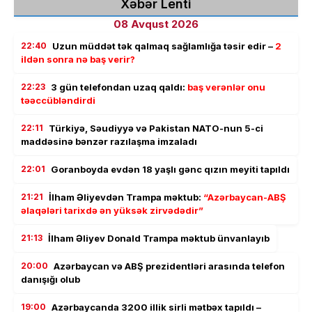
Xəbər Lenti
08 Avqust 2026
22:40
Uzun müddət tək qalmaq sağlamlığa təsir edir –
2
ildən sonra nə baş verir?
22:23
3 gün telefondan uzaq qaldı:
baş verənlər onu
təəccübləndirdi
22:11
Türkiyə, Səudiyyə və Pakistan NATO-nun 5-ci
maddəsinə bənzər razılaşma imzaladı
22:01
Goranboyda evdən 18 yaşlı gənc qızın meyiti tapıldı
21:21
İlham Əliyevdən Trampa məktub:
“Azərbaycan-ABŞ
əlaqələri tarixdə ən yüksək zirvədədir”
21:13
İlham Əliyev Donald Trampa məktub ünvanlayıb
20:00
Azərbaycan və ABŞ prezidentləri arasında telefon
danışığı olub
19:00
Azərbaycanda 3200 illik sirli mətbəx tapıldı –