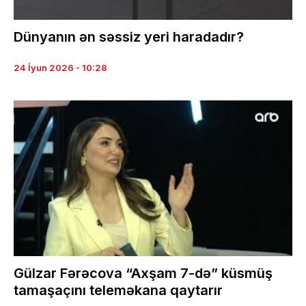
Dünyanın ən səssiz yeri haradadır?
24 İyun 2026 - 10:28
Gülzar Fərəcova “Axşam 7-də” küsmüş
tamaşaçını teleməkana qaytarır