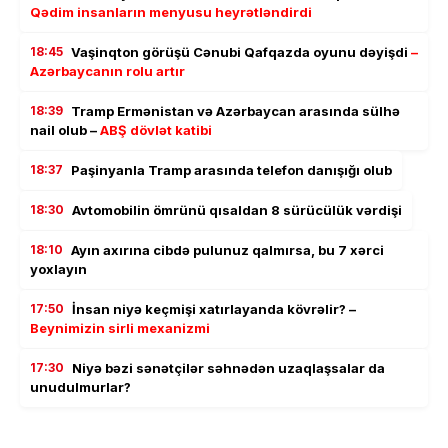
Qədim insanların menyusu heyrətləndirdi
18:45
Vaşinqton görüşü Cənubi Qafqazda oyunu dəyişdi
–
Azərbaycanın rolu artır
18:39
Tramp Ermənistan və Azərbaycan arasında sülhə
nail olub –
ABŞ dövlət katibi
18:37
Paşinyanla Tramp arasında telefon danışığı olub
18:30
Avtomobilin ömrünü qısaldan 8 sürücülük vərdişi
18:10
Ayın axırına cibdə pulunuz qalmırsa, bu 7 xərci
yoxlayın
17:50
İnsan niyə keçmişi xatırlayanda kövrəlir? –
Beynimizin sirli mexanizmi
17:30
Niyə bəzi sənətçilər səhnədən uzaqlaşsalar da
unudulmurlar?