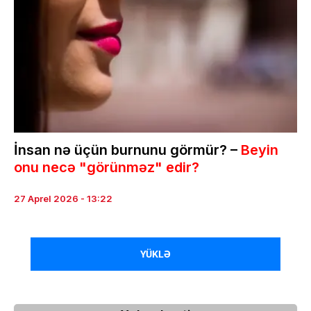
İnsan nə üçün burnunu görmür? –
Beyin
onu necə "görünməz" edir?
27 Aprel 2026 - 13:22
YÜKLƏ