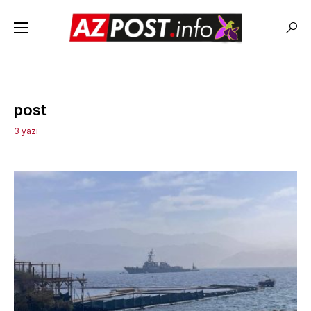
post
3 yazı