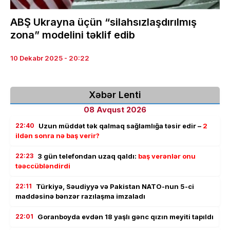
ABŞ Ukrayna üçün “silahsızlaşdırılmış
zona” modelini təklif edib
10 Dekabr 2025 - 20:22
Xəbər Lenti
08 Avqust 2026
22:40
Uzun müddət tək qalmaq sağlamlığa təsir edir –
2
ildən sonra nə baş verir?
22:23
3 gün telefondan uzaq qaldı:
baş verənlər onu
təəccübləndirdi
22:11
Türkiyə, Səudiyyə və Pakistan NATO-nun 5-ci
maddəsinə bənzər razılaşma imzaladı
22:01
Goranboyda evdən 18 yaşlı gənc qızın meyiti tapıldı