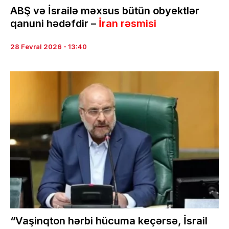
ABŞ və İsrailə məxsus bütün obyektlər
qanuni hədəfdir –
İran rəsmisi
28 Fevral 2026 - 13:40
“Vaşinqton hərbi hücuma keçərsə, İsrail