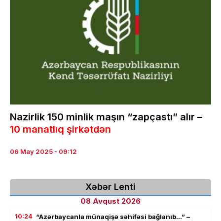
Nazirlik 150 minlik maşın “zapçastı” alır –
10 manatlıq şirkətdən
06 May 2025 - 09:12
Xəbər Lenti
08 Avqust 2026
10:24
“Azərbaycanla münaqişə səhifəsi bağlanıb…” –