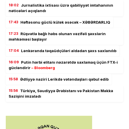
18:02
Jurnalistika ixtisası üzrə qabiliyyət imtahanının
nəticələri açıqlandı
17:43
Həftəsonu güclü külək əsəcək – XƏBƏRDARLIQ
17:23
Rüşvətlə bağlı həbs olunan vəzifəli şəxslərin
məhkəməsi başlayır
17:04
Lənkəranda təqaüdçüləri aldadan şəxs saxlanılıb
16:09
Putin hərbi elitanı nəzarətdə saxlamaq üçün FTX-i
gücləndirir
– Bloomberg
15:58
Ədliyyə naziri Lerikdə vətəndaşları qəbul edib
15:56
Türkiyə, Səudiyyə Ərəbistanı və Pakistan Məkkə
Sazişini imzaladı