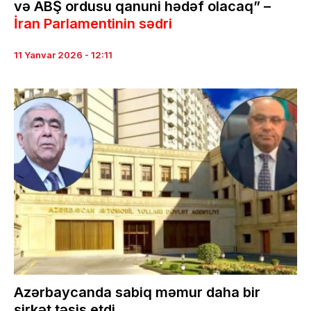
və ABŞ ordusu qanuni hədəf olacaq” –
İran Parlamentinin sədri
11 Yanvar 2026 - 12:11
Azərbaycanda sabiq məmur daha bir
şirkət təsis etdi