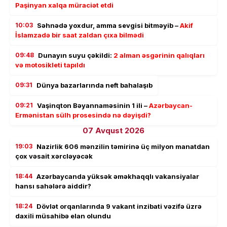
Paşinyan xalqa müraciət etdi
10:03
Səhnədə yoxdur, amma sevgisi bitməyib –
Akif
İslamzadə bir saat zaldan çıxa bilmədi
09:48
Dunayın suyu çəkildi:
2 alman əsgərinin qalıqları
və motosikleti tapıldı
09:31
Dünya bazarlarında neft bahalaşıb
09:21
Vaşinqton Bəyannaməsinin 1 ili –
Azərbaycan-
Ermənistan sülh prosesində nə dəyişdi?
07 Avqust 2026
19:03
Nazirlik 606 mənzilin təmirinə üç milyon manatdan
çox vəsait xərcləyəcək
18:44
Azərbaycanda yüksək əməkhaqqlı vakansiyalar
hansı sahələrə aiddir?
18:24
Dövlət orqanlarında 9 vakant inzibati vəzifə üzrə
daxili müsahibə elan olundu