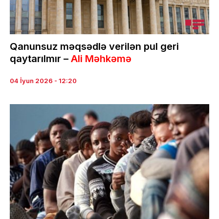
Qanunsuz məqsədlə verilən pul geri
qaytarılmır –
Ali Məhkəmə
04 İyun 2026 - 12:20