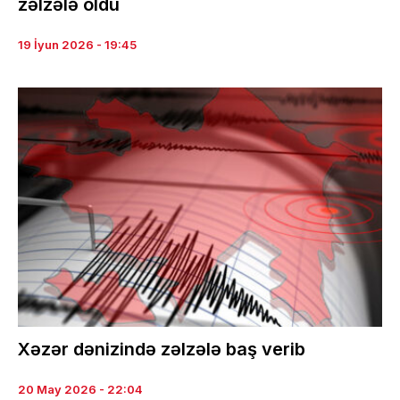
zəlzələ oldu
19 İyun 2026 - 19:45
Xəzər dənizində zəlzələ baş verib
20 May 2026 - 22:04