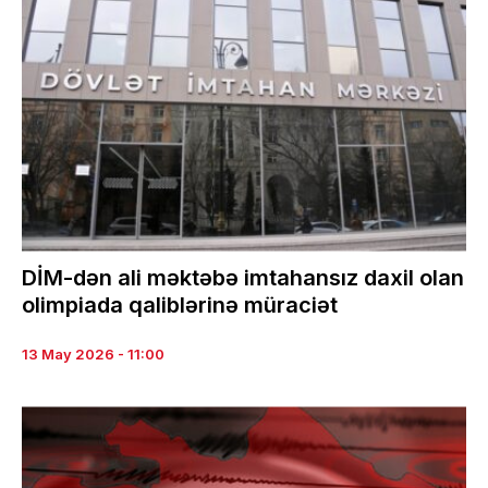
DİM-dən ali məktəbə imtahansız daxil olan
olimpiada qaliblərinə müraciət
13 May 2026 - 11:00