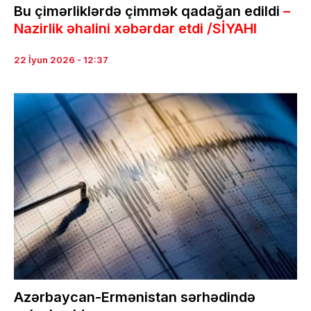
Bu çimərliklərdə çimmək qadağan edildi
–
Nazirlik əhalini xəbərdar etdi /SİYAHI
22 İyun 2026 - 12:37
Azərbaycan-Ermənistan sərhədində