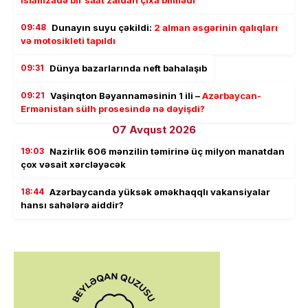
İslamzadə bir saat zaldan çıxa bilmədi
09:48
Dunayın suyu çəkildi:
2 alman əsgərinin qalıqları
və motosikleti tapıldı
09:31
Dünya bazarlarında neft bahalaşıb
09:21
Vaşinqton Bəyannaməsinin 1 ili –
Azərbaycan-
Ermənistan sülh prosesində nə dəyişdi?
07 Avqust 2026
19:03
Nazirlik 606 mənzilin təmirinə üç milyon manatdan
çox vəsait xərcləyəcək
18:44
Azərbaycanda yüksək əməkhaqqlı vakansiyalar
hansı sahələrə aiddir?