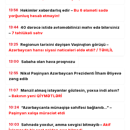
13:56
Həkimlər xəbərdarlıq edir –
Bu 6 əlaməti sadə
yorğunluq hesab etməyin!
13:44
40 dərəcə istidə avtomobilinizi məhv edə bilərsiniz
–
7 təhlükəli səhv
13:25
Regionun tarixini dəyişən Vaşinqton görüşü –
Azərbaycan hansı siyasi nəticələri əldə etdi? / TƏHLİL
13:00
Sabaha olan hava proqnozu
12:55
Nikol Paşinyan Azərbaycan Prezidenti İlham Əliyevə
zəng edib
11:07
Mənzil almaq istəyənlər gözləsin, yoxsa indi alsın?
–
Bakının yeni QİYMƏTLƏRİ
10:24
“Azərbaycanla münaqişə səhifəsi bağlanıb…” –
Paşinyan xalqa müraciət etdi
10:03
Səhnədə yoxdur, amma sevgisi bitməyib –
Akif