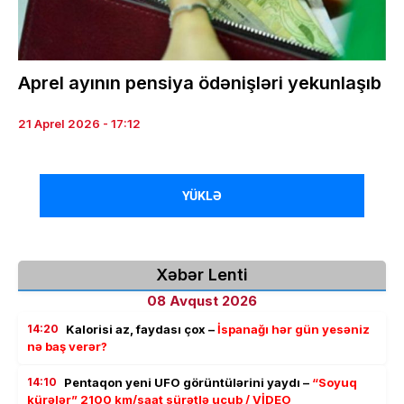
Aprel ayının pensiya ödənişləri yekunlaşıb
21 Aprel 2026 - 17:12
YÜKLƏ
Xəbər Lenti
08 Avqust 2026
14:20
Kalorisi az, faydası çox –
İspanağı hər gün yesəniz
nə baş verər?
14:10
Pentaqon yeni UFO görüntülərini yaydı –
“Soyuq
kürələr” 2100 km/saat sürətlə uçub / VİDEO