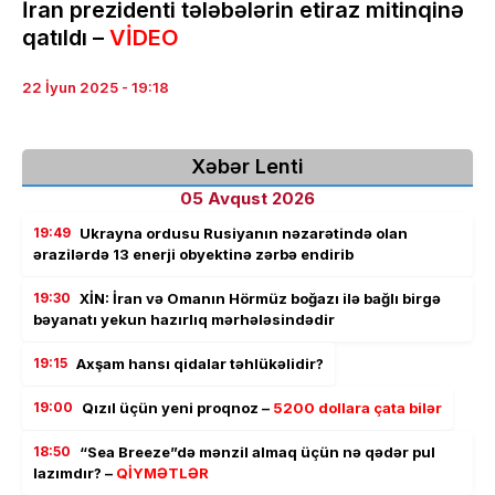
İran prezidenti tələbələrin etiraz mitinqinə
qatıldı –
VİDEO
22 İyun 2025 - 19:18
Xəbər Lenti
05 Avqust 2026
19:49
Ukrayna ordusu Rusiyanın nəzarətində olan
ərazilərdə 13 enerji obyektinə zərbə endirib
19:30
XİN: İran və Omanın Hörmüz boğazı ilə bağlı birgə
bəyanatı yekun hazırlıq mərhələsindədir
19:15
Axşam hansı qidalar təhlükəlidir?
19:00
Qızıl üçün yeni proqnoz –
5200 dollara çata bilər
18:50
“Sea Breeze”də mənzil almaq üçün nə qədər pul
lazımdır? –
QİYMƏTLƏR