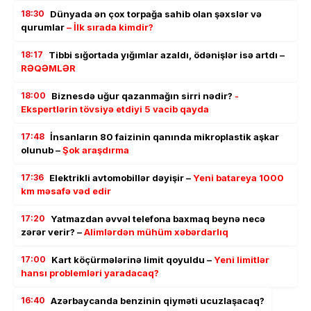
18:30
Dünyada ən çox torpağa sahib olan şəxslər və
qurumlar
– İlk sırada kimdir?
18:17
Tibbi sığortada yığımlar azaldı, ödənişlər isə artdı –
RƏQƏMLƏR
18:00
Biznesdə uğur qazanmağın sirri nədir?
-
Ekspertlərin tövsiyə etdiyi 5 vacib qayda
17:48
İnsanların 80 faizinin qanında mikroplastik aşkar
olunub –
Şok araşdırma
17:36
Elektrikli avtomobillər dəyişir –
Yeni batareya 1000
km məsafə vəd edir
17:20
Yatmazdan əvvəl telefona baxmaq beynə necə
zərər verir? –
Alimlərdən mühüm xəbərdarlıq
17:00
Kart köçürmələrinə limit qoyuldu –
Yeni limitlər
hansı problemləri yaradacaq?
16:40
Azərbaycanda benzinin qiyməti ucuzlaşacaq?