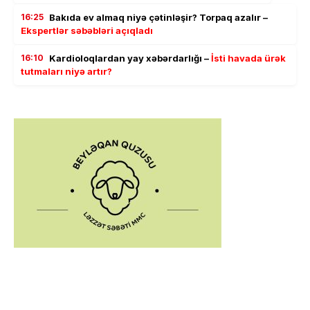
16:25
Bakıda ev almaq niyə çətinləşir? Torpaq azalır –
Ekspertlər səbəbləri açıqladı
16:10
Kardioloqlardan yay xəbərdarlığı –
İsti havada ürək
tutmaları niyə artır?