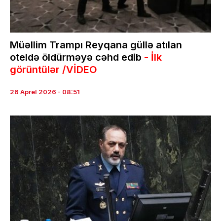
Müəllim Trampı Reyqana güllə atılan
oteldə öldürməyə cəhd edib
- İlk
görüntülər /VİDEO
26 Aprel 2026 - 08:51