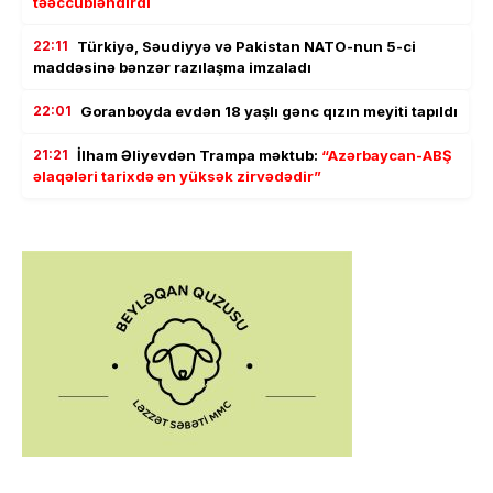
təəccübləndirdi
22:11
Türkiyə, Səudiyyə və Pakistan NATO-nun 5-ci
maddəsinə bənzər razılaşma imzaladı
22:01
Goranboyda evdən 18 yaşlı gənc qızın meyiti tapıldı
21:21
İlham Əliyevdən Trampa məktub:
“Azərbaycan-ABŞ
əlaqələri tarixdə ən yüksək zirvədədir”