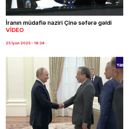
İranın müdafiə naziri Çinə səfərə gəldi
VİDEO
25 İyun 2025 - 18:38