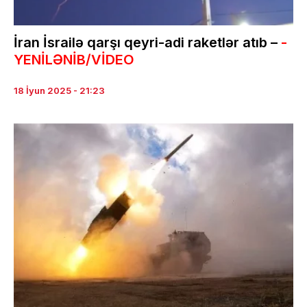
İran İsrailə qarşı qeyri-adi raketlər atıb –
-
YENİLƏNİB/VİDEO
18 İyun 2025 - 21:23