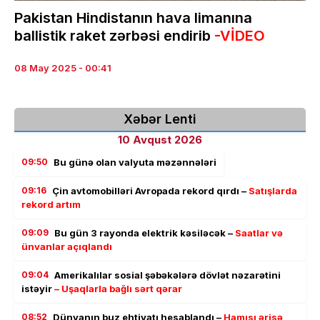
Pakistan Hindistanın hava limanına
ballistik raket zərbəsi endirib
-VİDEO
08 May 2025 - 00:41
Xəbər Lenti
10 Avqust 2026
09:50
Bu günə olan valyuta məzənnələri
09:16
Çin avtomobilləri Avropada rekord qırdı –
Satışlarda
rekord artım
09:09
Bu gün 3 rayonda elektrik kəsiləcək –
Saatlar və
ünvanlar açıqlandı
09:04
Amerikalılar sosial şəbəkələrə dövlət nəzarətini
istəyir
– Uşaqlarla bağlı sərt qərar
08:52
Dünyanın buz ehtiyatı hesablandı –
Hamısı ərisə,