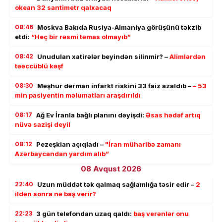
okean 32 santimetr qalxacaq
08:46
Moskva Bakıda Rusiya-Almaniya görüşünü təkzib
etdi:
“Heç bir rəsmi təmas olmayıb”
08:42
Unudulan xatirələr beyindən silinmir? –
Alimlərdən
təəccüblü kəşf
08:30
Məşhur dərman infarkt riskini 33 faiz azaldıb –
– 53
min pasiyentin məlumatları araşdırıldı
08:17
Ağ Ev İranla bağlı planını dəyişdi:
Əsas hədəf artıq
nüvə sazişi deyil
08:12
Pezeşkian açıqladı –
"İran müharibə zamanı
Azərbaycandan yardım alıb”
08 Avqust 2026
22:40
Uzun müddət tək qalmaq sağlamlığa təsir edir –
2
ildən sonra nə baş verir?
22:23
3 gün telefondan uzaq qaldı:
baş verənlər onu