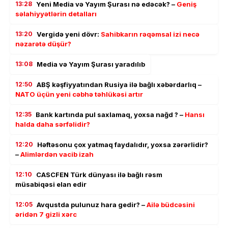
13:28
Yeni Media və Yayım Şurası nə edəcək? –
Geniş
səlahiyyətlərin detalları
13:20
Vergidə yeni dövr:
Sahibkarın rəqəmsal izi necə
nəzarətə düşür?
13:08
Media və Yayım Şurası yaradılıb
12:50
ABŞ kəşfiyyatından Rusiya ilə bağlı xəbərdarlıq –
NATO üçün yeni cəbhə təhlükəsi artır
12:35
Bank kartında pul saxlamaq, yoxsa nağd ? –
Hansı
halda daha sərfəlidir?
12:20
Həftəsonu çox yatmaq faydalıdır, yoxsa zərərlidir?
–
Alimlərdən vacib izah
12:10
CASCFEN Türk dünyası ilə bağlı rəsm
müsabiqəsi elan edir
12:05
Avqustda pulunuz hara gedir? –
Ailə büdcəsini
əridən 7 gizli xərc