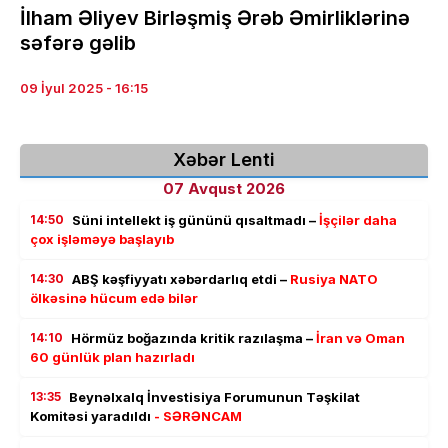
İlham Əliyev Birləşmiş Ərəb Əmirliklərinə
səfərə gəlib
09 İyul 2025 - 16:15
Xəbər Lenti
07 Avqust 2026
14:50
Süni intellekt iş gününü qısaltmadı –
İşçilər daha
çox işləməyə başlayıb
14:30
ABŞ kəşfiyyatı xəbərdarlıq etdi –
Rusiya NATO
ölkəsinə hücum edə bilər
14:10
Hörmüz boğazında kritik razılaşma –
İran və Oman
60 günlük plan hazırladı
13:35
Beynəlxalq İnvestisiya Forumunun Təşkilat
Komitəsi yaradıldı
- SƏRƏNCAM