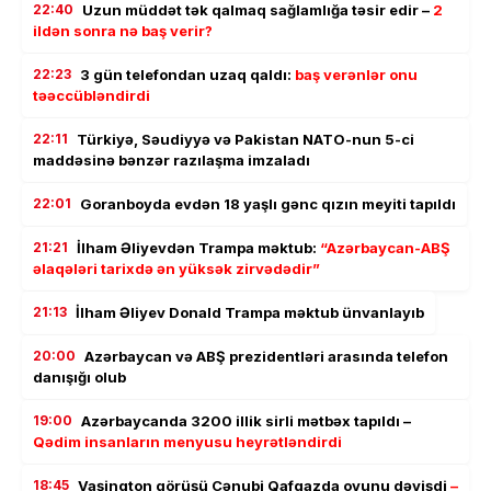
22:40
Uzun müddət tək qalmaq sağlamlığa təsir edir –
2
ildən sonra nə baş verir?
22:23
3 gün telefondan uzaq qaldı:
baş verənlər onu
təəccübləndirdi
22:11
Türkiyə, Səudiyyə və Pakistan NATO-nun 5-ci
maddəsinə bənzər razılaşma imzaladı
22:01
Goranboyda evdən 18 yaşlı gənc qızın meyiti tapıldı
21:21
İlham Əliyevdən Trampa məktub:
“Azərbaycan-ABŞ
əlaqələri tarixdə ən yüksək zirvədədir”
21:13
İlham Əliyev Donald Trampa məktub ünvanlayıb
20:00
Azərbaycan və ABŞ prezidentləri arasında telefon
danışığı olub
19:00
Azərbaycanda 3200 illik sirli mətbəx tapıldı –
Qədim insanların menyusu heyrətləndirdi
18:45
Vaşinqton görüşü Cənubi Qafqazda oyunu dəyişdi
–