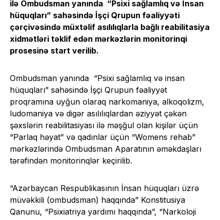
ilə Ombudsman yanında “Psixi sağlamlıq və İnsan
hüquqları” sahəsində İşçi Qrupun fəaliyyəti
çərçivəsində müxtəlif asılılıqlarla bağlı reabilitasiya
xidmətləri təklif edən mərkəzlərin monitorinqi
prosesinə start verilib.
Ombudsman yanında “Psixi sağlamlıq və insan
hüquqları” sahəsində İşçi Qrupun fəaliyyət
proqramına uyğun olaraq narkomaniya, alkoqolizm,
ludomaniya və digər asılılıqlardan əziyyət çəkən
şəxslərin reabilitasiyası ilə məşğul olan kişilər üçün
“Parlaq həyat” və qadınlar üçün “Womens rehab”
mərkəzlərində Ombudsman Aparatının əməkdaşları
tərəfindən monitorinqlər keçirilib.
“Azərbaycan Respublikasının İnsan hüquqları üzrə
müvəkkili (ombudsman) haqqında” Konstitusiya
Qanunu, “Psixiatriya yardımı haqqında”, “Narkoloji