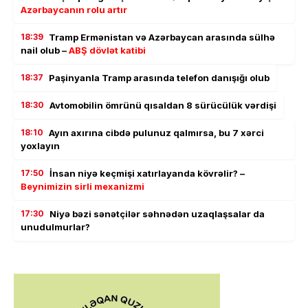
Azərbaycanın rolu artır
18:39
Tramp Ermənistan və Azərbaycan arasında sülhə
nail olub –
ABŞ dövlət katibi
18:37
Paşinyanla Tramp arasında telefon danışığı olub
18:30
Avtomobilin ömrünü qısaldan 8 sürücülük vərdişi
18:10
Ayın axırına cibdə pulunuz qalmırsa, bu 7 xərci
yoxlayın
17:50
İnsan niyə keçmişi xatırlayanda kövrəlir? –
Beynimizin sirli mexanizmi
17:30
Niyə bəzi sənətçilər səhnədən uzaqlaşsalar da
unudulmurlar?