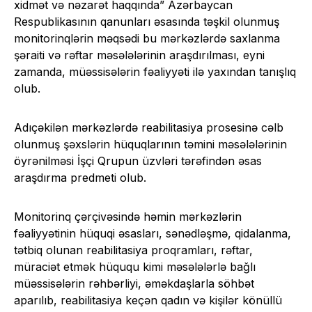
xidmət və nəzarət haqqında” Azərbaycan
Respublikasının qanunları əsasında təşkil olunmuş
monitorinqlərin məqsədi bu mərkəzlərdə saxlanma
şəraiti və rəftar məsələlərinin araşdırılması, eyni
zamanda, müəssisələrin fəaliyyəti ilə yaxından tanışlıq
olub.
Adıçəkilən mərkəzlərdə reabilitasiya prosesinə cəlb
olunmuş şəxslərin hüquqlarının təmini məsələlərinin
öyrənilməsi İşçi Qrupun üzvləri tərəfindən əsas
araşdırma predmeti olub.
Monitorinq çərçivəsində həmin mərkəzlərin
fəaliyyətinin hüquqi əsasları, sənədləşmə, qidalanma,
tətbiq olunan reabilitasiya proqramları, rəftar,
müraciət etmək hüququ kimi məsələlərlə bağlı
müəssisələrin rəhbərliyi, əməkdaşlarla söhbət
aparılıb, reabilitasiya keçən qadın və kişilər könüllü