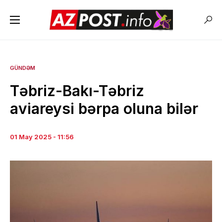
GÜNDƏM
Təbriz-Bakı-Təbriz
aviareysi bərpa oluna bilər
01 May 2025 - 11:56