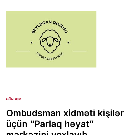
GÜNDƏM
Ombudsman xidməti kişilər
üçün “Parlaq həyat”
mərkəzini yoxlayıb