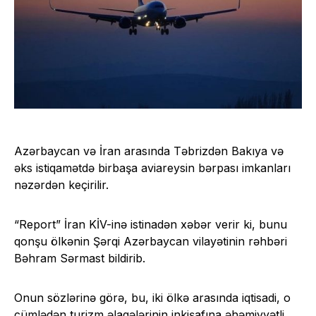
Azərbaycan və İran arasında Təbrizdən Bakıya və
əks istiqamətdə birbaşa aviareysin bərpası imkanları
nəzərdən keçirilir.
“Report” İran KİV-inə istinadən xəbər verir ki, bunu
qonşu ölkənin Şərqi Azərbaycan vilayətinin rəhbəri
Bəhram Sərmast bildirib.
Onun sözlərinə görə, bu, iki ölkə arasında iqtisadi, o
cümlədən turizm əlaqələrinin inkişafına əhəmiyyətli