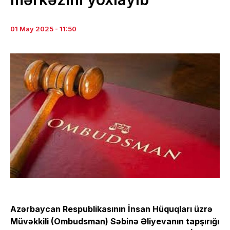
01 May 2025 - 11:50
Azərbaycan Respublikasının İnsan Hüquqları üzrə
Müvəkkili (Ombudsman) Səbinə Əliyevanın tapşırığı