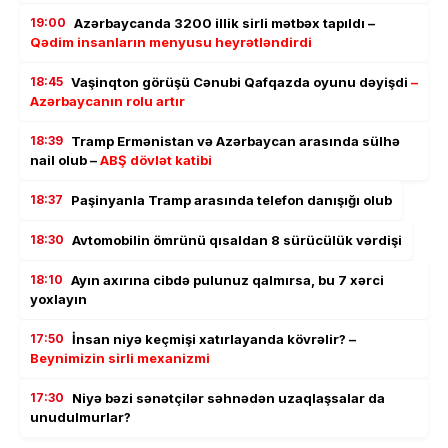
19:00
Azərbaycanda 3200 illik sirli mətbəx tapıldı –
Qədim insanların menyusu heyrətləndirdi
18:45
Vaşinqton görüşü Cənubi Qafqazda oyunu dəyişdi
–
Azərbaycanın rolu artır
18:39
Tramp Ermənistan və Azərbaycan arasında sülhə
nail olub –
ABŞ dövlət katibi
18:37
Paşinyanla Tramp arasında telefon danışığı olub
18:30
Avtomobilin ömrünü qısaldan 8 sürücülük vərdişi
18:10
Ayın axırına cibdə pulunuz qalmırsa, bu 7 xərci
yoxlayın
17:50
İnsan niyə keçmişi xatırlayanda kövrəlir? –
Beynimizin sirli mexanizmi
17:30
Niyə bəzi sənətçilər səhnədən uzaqlaşsalar da
unudulmurlar?