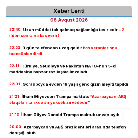
Xəbər Lenti
08 Avqust 2026
22:40
Uzun müddət tək qalmaq sağlamlığa təsir edir –
2
ildən sonra nə baş verir?
22:23
3 gün telefondan uzaq qaldı:
baş verənlər onu
təəccübləndirdi
22:11
Türkiyə, Səudiyyə və Pakistan NATO-nun 5-ci
maddəsinə bənzər razılaşma imzaladı
22:01
Goranboyda evdən 18 yaşlı gənc qızın meyiti tapıldı
21:21
İlham Əliyevdən Trampa məktub:
“Azərbaycan-ABŞ
əlaqələri tarixdə ən yüksək zirvədədir”
21:13
İlham Əliyev Donald Trampa məktub ünvanlayıb
20:00
Azərbaycan və ABŞ prezidentləri arasında telefon
danışığı olub