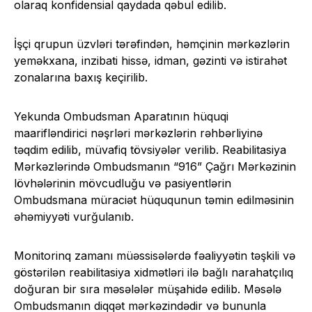
olaraq konfidensial qaydada qəbul edilib.
İşçi qrupun üzvləri tərəfindən, həmçinin mərkəzlərin
yeməkxana, inzibati hissə, idman, gəzinti və istirahət
zonalarına baxış keçirilib.
Yekunda Ombudsman Aparatının hüquqi
maarifləndirici nəşrləri mərkəzlərin rəhbərliyinə
təqdim edilib, müvafiq tövsiyələr verilib. Reabilitasiya
Mərkəzlərində Ombudsmanın “916” Çağrı Mərkəzinin
lövhələrinin mövcudluğu və pasiyentlərin
Ombudsmana müraciət hüququnun təmin edilməsinin
əhəmiyyəti vurğulanıb.
Monitorinq zamanı müəssisələrdə fəaliyyətin təşkili və
göstərilən reabilitasiya xidmətləri ilə bağlı narahatçılıq
doğuran bir sıra məsələlər müşahidə edilib. Məsələ
Ombudsmanın diqqət mərkəzindədir və bununla