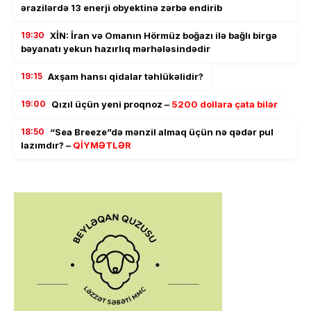
ərazilərdə 13 enerji obyektinə zərbə endirib
19:30
XİN: İran və Omanın Hörmüz boğazı ilə bağlı birgə
bəyanatı yekun hazırlıq mərhələsindədir
19:15
Axşam hansı qidalar təhlükəlidir?
19:00
Qızıl üçün yeni proqnoz –
5200 dollara çata bilər
18:50
“Sea Breeze”də mənzil almaq üçün nə qədər pul
lazımdır? –
QİYMƏTLƏR