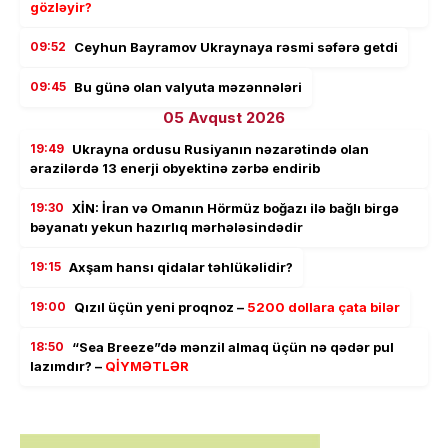
gözləyir?
09:52
Ceyhun Bayramov Ukraynaya rəsmi səfərə getdi
09:45
Bu günə olan valyuta məzənnələri
05 Avqust 2026
19:49
Ukrayna ordusu Rusiyanın nəzarətində olan
ərazilərdə 13 enerji obyektinə zərbə endirib
19:30
XİN: İran və Omanın Hörmüz boğazı ilə bağlı birgə
bəyanatı yekun hazırlıq mərhələsindədir
19:15
Axşam hansı qidalar təhlükəlidir?
19:00
Qızıl üçün yeni proqnoz –
5200 dollara çata bilər
18:50
“Sea Breeze”də mənzil almaq üçün nə qədər pul
lazımdır? –
QİYMƏTLƏR