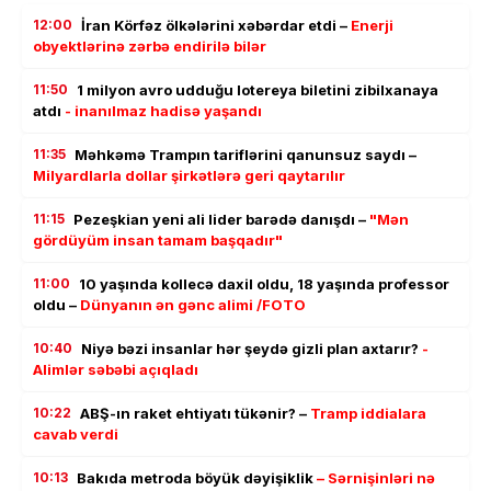
12:00
İran Körfəz ölkələrini xəbərdar etdi –
Enerji
obyektlərinə zərbə endirilə bilər
11:50
1 milyon avro udduğu lotereya biletini zibilxanaya
atdı
- inanılmaz hadisə yaşandı
11:35
Məhkəmə Trampın tariflərini qanunsuz saydı –
Milyardlarla dollar şirkətlərə geri qaytarılır
11:15
Pezeşkian yeni ali lider barədə danışdı –
"Mən
gördüyüm insan tamam başqadır"
11:00
10 yaşında kollecə daxil oldu, 18 yaşında professor
oldu –
Dünyanın ən gənc alimi /FOTO
10:40
Niyə bəzi insanlar hər şeydə gizli plan axtarır?
-
Alimlər səbəbi açıqladı
10:22
ABŞ-ın raket ehtiyatı tükənir? –
Tramp iddialara
cavab verdi
10:13
Bakıda metroda böyük dəyişiklik
– Sərnişinləri nə