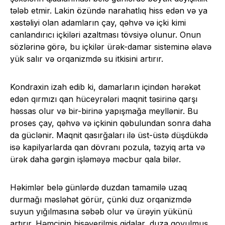
tələb etmir. Lakin özündə narahatlıq hiss edən və ya
xəstəliyi olan adamların çay, qəhvə və içki kimi
canlandırıcı içkiləri azaltması tövsiyə olunur. Onun
sözlərinə görə, bu içkilər ürək-damar sisteminə əlavə
yük salır və orqanizmdə su itkisini artırır.
Kondraxin izah edib ki, damarların içindən hərəkət
edən qırmızı qan hüceyrələri maqnit təsirinə qarşı
həssas olur və bir-birinə yapışmağa meyllənir. Bu
proses çay, qəhvə və içkinin qəbulundan sonra daha
da güclənir. Maqnit qasırğaları ilə üst-üstə düşdükdə
isə kapilyarlarda qan dövranı pozula, təzyiq arta və
ürək daha gərgin işləməyə məcbur qala bilər.
Həkimlər belə günlərdə duzdan tamamilə uzaq
durmağı məsləhət görür, çünki duz orqanizmdə
suyun yığılmasına səbəb olur və ürəyin yükünü
artırır. Həmçinin hisəverilmiş qidalar, duza qoyulmuş