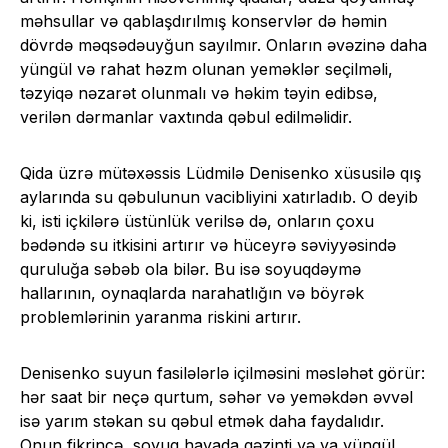
məhsullar və qablaşdırılmış konservlər də həmin
dövrdə məqsədəuyğun sayılmır. Onların əvəzinə daha
yüngül və rahat həzm olunan yeməklər seçilməli,
təzyiqə nəzarət olunmalı və həkim təyin edibsə,
verilən dərmanlar vaxtında qəbul edilməlidir.
Qida üzrə mütəxəssis Lüdmilə Denisenko xüsusilə qış
aylarında su qəbulunun vacibliyini xatırladıb. O deyib
ki, isti içkilərə üstünlük verilsə də, onların çoxu
bədəndə su itkisini artırır və hüceyrə səviyyəsində
quruluğa səbəb ola bilər. Bu isə soyuqdəymə
hallarının, oynaqlarda narahatlığın və böyrək
problemlərinin yaranma riskini artırır.
Denisenko suyun fasilələrlə içilməsini məsləhət görür:
hər saat bir neçə qurtum, səhər və yeməkdən əvvəl
isə yarım stəkan su qəbul etmək daha faydalıdır.
Onun fikrincə, soyuq havada gəzinti və ya yüngül