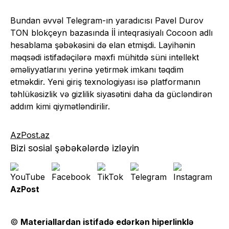
Bundan əvvəl Telegram-ın yaradıcısı Pavel Durov
TON blokçeyn bazasında İİ inteqrasiyalı Cocoon adlı
hesablama şəbəkəsini də elan etmişdi. Layihənin
məqsədi istifadəçilərə məxfi mühitdə süni intellekt
əməliyyatlarını yerinə yetirmək imkanı təqdim
etməkdir. Yeni giriş texnologiyası isə platformanın
təhlükəsizlik və gizlilik siyasətini daha da gücləndirən
addım kimi qiymətləndirilir.
AzPost.az
Bizi sosial şəbəkələrdə izləyin
AzPost
©
Materiallardan istifadə edərkən hiperlinklə