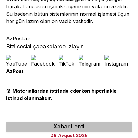
hərəkət öncəsi su içmək orqanizmin yükünü azaldır.
Su bədənin bütün sistemlərinin normal işləməsi üçün
hər gün lazım olan ən vacib vasitədir.
AzPost.az
Bizi sosial şəbəkələrdə izləyin
AzPost
©
Materiallardan istifadə edərkən hiperlinklə
istinad olunmalıdır
.
Xəbər Lenti
06 Avqust 2026