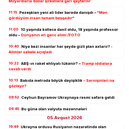
Milyardlarla dollar şirkətlərə geri qaytarılır
11:15
Pezeşkian yeni ali lider barədə danışdı –
"Mən
gördüyüm insan tamam başqadır"
11:00
10 yaşında kollecə daxil oldu, 18 yaşında professor
oldu –
Dünyanın ən gənc alimi /FOTO
10:40
Niyə bəzi insanlar hər şeydə gizli plan axtarır?
-
Alimlər səbəbi açıqladı
10:22
ABŞ-ın raket ehtiyatı tükənir? –
Tramp iddialara
cavab verdi
10:13
Bakıda metroda böyük dəyişiklik
– Sərnişinləri nə
gözləyir?
09:52
Ceyhun Bayramov Ukraynaya rəsmi səfərə getdi
09:45
Bu günə olan valyuta məzənnələri
05 Avqust 2026
19:49
Ukrayna ordusu Rusiyanın nəzarətində olan