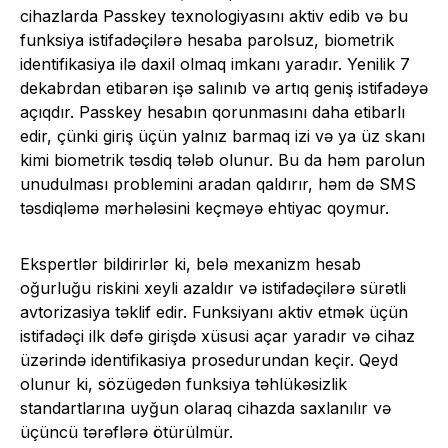
cihazlarda Passkey texnologiyasını aktiv edib və bu
funksiya istifadəçilərə hesaba parolsuz, biometrik
identifikasiya ilə daxil olmaq imkanı yaradır. Yenilik 7
dekabrdan etibarən işə salınıb və artıq geniş istifadəyə
açıqdır. Passkey hesabın qorunmasını daha etibarlı
edir, çünki giriş üçün yalnız barmaq izi və ya üz skanı
kimi biometrik təsdiq tələb olunur. Bu da həm parolun
unudulması problemini aradan qaldırır, həm də SMS
təsdiqləmə mərhələsini keçməyə ehtiyac qoymur.
Ekspertlər bildirirlər ki, belə mexanizm hesab
oğurluğu riskini xeyli azaldır və istifadəçilərə sürətli
avtorizasiya təklif edir. Funksiyanı aktiv etmək üçün
istifadəçi ilk dəfə girişdə xüsusi açar yaradır və cihaz
üzərində identifikasiya prosedurundan keçir. Qeyd
olunur ki, sözügedən funksiya təhlükəsizlik
standartlarına uyğun olaraq cihazda saxlanılır və
üçüncü tərəflərə ötürülmür.