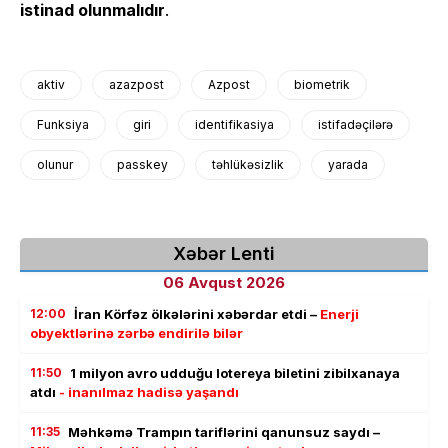
istinad olunmalıdır
.
aktiv
azazpost
Azpost
biometrik
Funksiya
giri
identifikasiya
istifadəçilərə
olunur
passkey
təhlükəsizlik
yarada
Xəbər Lenti
06 Avqust 2026
12:00
İran Körfəz ölkələrini xəbərdar etdi –
Enerji
obyektlərinə zərbə endirilə bilər
11:50
1 milyon avro udduğu lotereya biletini zibilxanaya
atdı
- inanılmaz hadisə yaşandı
11:35
Məhkəmə Trampın tariflərini qanunsuz saydı –