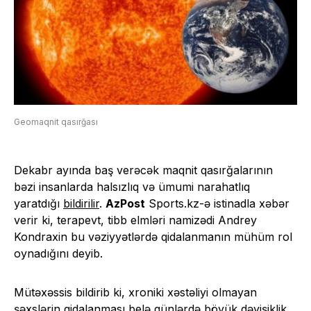
Geomaqnit qasırğası
Dekabr ayında baş verəcək maqnit qasırğalarının
bəzi insanlarda halsızlıq və ümumi narahatlıq
yaratdığı
bildirilir
.
AzPost
Sports.kz-ə istinadla xəbər
verir ki, terapevt, tibb elmləri namizədi Andrey
Kondraxin bu vəziyyətlərdə qidalanmanın mühüm rol
oynadığını deyib.
Mütəxəssis bildirib ki, xroniki xəstəliyi olmayan
şəxslərin qidalanması belə günlərdə böyük dəyişiklik