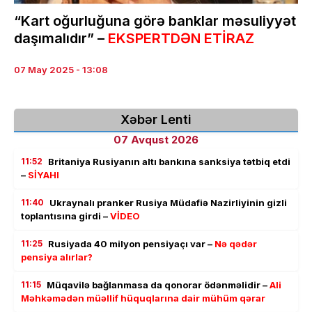
“Kart oğurluğuna görə banklar məsuliyyət
daşımalıdır” –
EKSPERTDƏN ETİRAZ
07 May 2025 - 13:08
Xəbər Lenti
07 Avqust 2026
11:52
Britaniya Rusiyanın altı bankına sanksiya tətbiq etdi
–
SİYAHI
11:40
Ukraynalı pranker Rusiya Müdafiə Nazirliyinin gizli
toplantısına girdi –
VİDEO
11:25
Rusiyada 40 milyon pensiyaçı var –
Nə qədər
pensiya alırlar?
11:15
Müqavilə bağlanmasa da qonorar ödənməlidir –
Ali
Məhkəmədən müəllif hüquqlarına dair mühüm qərar