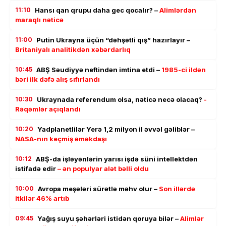
11:10
Hansı qan qrupu daha gec qocalır? –
Alimlərdən
maraqlı nəticə
11:00
Putin Ukrayna üçün “dəhşətli qış” hazırlayır –
Britaniyalı analitikdən xəbərdarlıq
10:45
ABŞ Səudiyyə neftindən imtina etdi –
1985-ci ildən
bəri ilk dəfə alış sıfırlandı
10:30
Ukraynada referendum olsa, nəticə necə olacaq?
-
Rəqəmlər açıqlandı
10:20
Yadplanetlilər Yerə 1,2 milyon il əvvəl gəliblər –
NASA-nın keçmiş əməkdaşı
10:12
ABŞ-da işləyənlərin yarısı işdə süni intellektdən
istifadə edir
– ən populyar alət bəlli oldu
10:00
Avropa meşələri sürətlə məhv olur –
Son illərdə
itkilər 46% artıb
09:45
Yağış suyu şəhərləri istidən qoruya bilər –
Alimlər