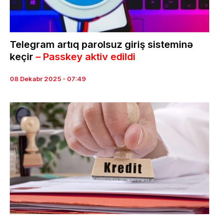
Telegram artıq parolsuz giriş sisteminə
keçir
– Passkey aktiv edildi
08 Dekabr 2025 - 07:49