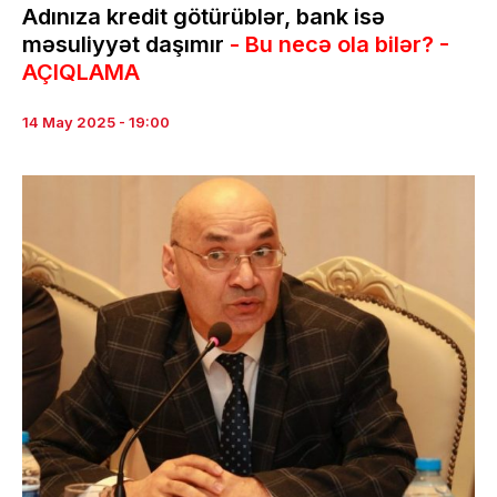
Adınıza kredit götürüblər, bank isə
məsuliyyət daşımır
- Bu necə ola bilər? -
AÇIQLAMA
14 May 2025 - 19:00