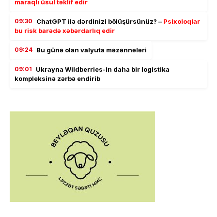
maraqlı üsul təklif edir
09:30
ChatGPT ilə dərdinizi bölüşürsünüz? –
Psixoloqlar
bu risk barədə xəbərdarlıq edir
09:24
Bu günə olan valyuta məzənnələri
09:01
Ukrayna Wildberries-in daha bir logistika
kompleksinə zərbə endirib