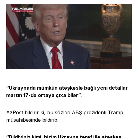
“Ukraynada mümkün atəşkəslə bağlı yeni detallar
martın 17-də ortaya çıxa bilər”.
AzPost bildirir ki, bu sözləri ABŞ prezidenti Tramp
müsahibəsində bildirib.
“Bildiyiniz kimi, bizim Ukrayna tərəfi ilə atəşkəs