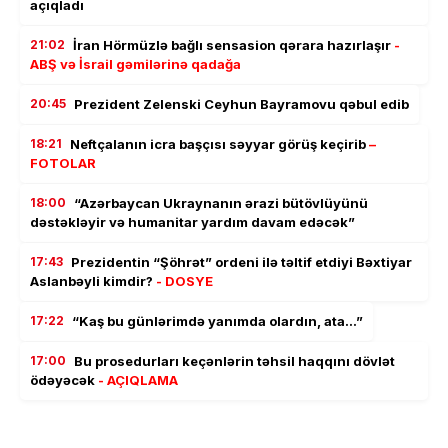
açıqladı
21:02
İran Hörmüzlə bağlı sensasion qərara hazırlaşır
-
ABŞ və İsrail gəmilərinə qadağa
20:45
Prezident Zelenski Ceyhun Bayramovu qəbul edib
18:21
Neftçalanın icra başçısı səyyar görüş keçirib
–
FOTOLAR
18:00
“Azərbaycan Ukraynanın ərazi bütövlüyünü
dəstəkləyir və humanitar yardım davam edəcək”
17:43
Prezidentin “Şöhrət” ordeni ilə təltif etdiyi Bəxtiyar
Aslanbəyli kimdir?
- DOSYE
17:22
“Kaş bu günlərimdə yanımda olardın, ata…”
17:00
Bu prosedurları keçənlərin təhsil haqqını dövlət
ödəyəcək
- AÇIQLAMA