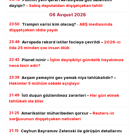
dəyişir?
– Sabiq deputatdan diqqətçəkən təhlil
06 Avqust 2026
23:50
Trampın varisi kim olacaq?
- ABŞ mediasında
diqqətçəkən iddia yaydı
23:46
Avropada rekord istilər faciəyə çevrildi –
2026-cı
ildə 25 mindən çox insan ölüb
23:43
Planet isinir –
İqlim dəyişikliyi gündəlik həyatımıza
necə təsir edir?
23:39
Axşam yeməyini gec yemək niyə təhlükəlidir? –
Həkimlər 5 mühüm səbəbi açıqlayır
21:49
İsti duşun gözlənilməz zərərləri –
Hər gün etmək
təhlükəli ola bilər
21:25
Amerikalılar müharibədən qorxur –
Reuters-in
sorğusunun diqqətçəkən nəticələri
21:15
Ceyhun Bayramov Zelenski ilə görüşün detallarını