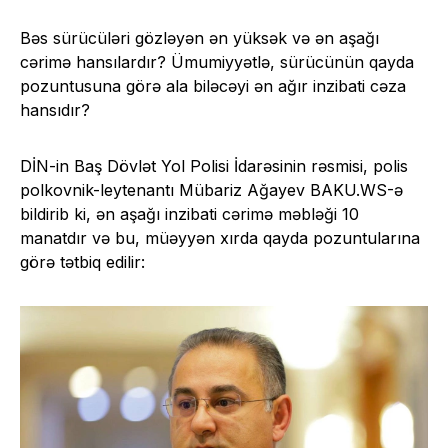
Bəs sürücüləri gözləyən ən yüksək və ən aşağı
cərimə hansılardır? Ümumiyyətlə, sürücünün qayda
pozuntusuna görə ala biləcəyi ən ağır inzibati cəza
hansıdır?
DİN-in Baş Dövlət Yol Polisi İdarəsinin rəsmisi, polis
polkovnik-leytenantı Mübariz Ağayev BAKU.WS-ə
bildirib ki, ən aşağı inzibati cərimə məbləği 10
manatdır və bu, müəyyən xırda qayda pozuntularına
görə tətbiq edilir: