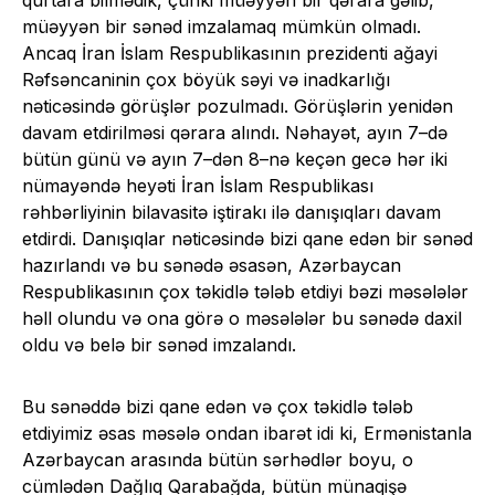
qurtara bilmədik, çünki müəyyən bir qərara gəlib,
müəyyən bir sənəd imzalamaq mümkün olmadı.
Ancaq İran İslam Respublikasının prezidenti ağayi
Rəfsəncaninin çox böyük səyi və inadkarlığı
nəticəsində görüşlər pozulmadı. Görüşlərin yenidən
davam etdirilməsi qərara alındı. Nəhayət, ayın 7–də
bütün günü və ayın 7–dən 8–nə keçən gecə hər iki
nümayəndə heyəti İran İslam Respublikası
rəhbərliyinin bilavasitə iştirakı ilə danışıqları davam
etdirdi. Danışıqlar nəticəsində bizi qane edən bir sənəd
hazırlandı və bu sənədə əsasən, Azərbaycan
Respublikasının çox təkidlə tələb etdiyi bəzi məsələlər
həll olundu və ona görə o məsələlər bu sənədə daxil
oldu və belə bir sənəd imzalandı.
Bu sənəddə bizi qane edən və çox təkidlə tələb
etdiyimiz əsas məsələ ondan ibarət idi ki, Ermənistanla
Azərbaycan arasında bütün sərhədlər boyu, o
cümlədən Dağlıq Qarabağda, bütün münaqişə