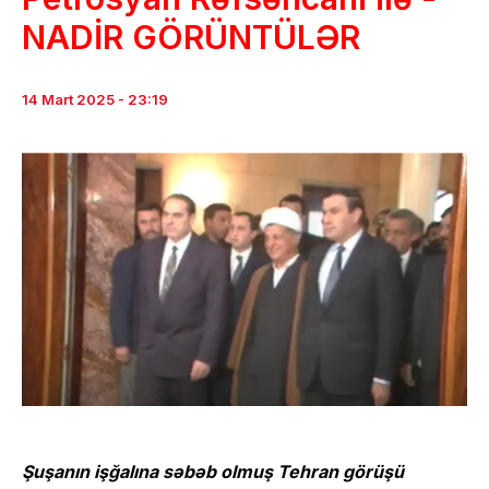
NADİR GÖRÜNTÜLƏR
14 Mart 2025 - 23:19
Şuşanın işğalına səbəb olmuş Tehran görüşü