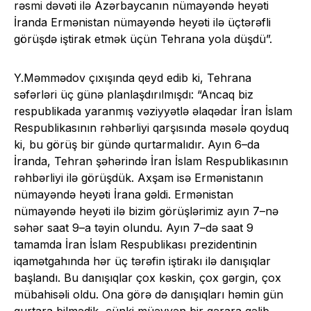
rəsmi dəvəti ilə Azərbaycanın nümayəndə heyəti
İranda Ermənistan nümayəndə heyəti ilə üçtərəfli
görüşdə iştirak etmək üçün Tehrana yola düşdü”.
Y.Məmmədov çıxışında qeyd edib ki, Tehrana
səfərləri üç günə planlaşdırılmışdı: “Ancaq biz
respublikada yaranmış vəziyyətlə əlaqədar İran İslam
Respublikasının rəhbərliyi qarşısında məsələ qoyduq
ki, bu görüş bir gündə qurtarmalıdır. Ayın 6–da
İranda, Tehran şəhərində İran İslam Respublikasının
rəhbərliyi ilə görüşdük. Axşam isə Ermənistanın
nümayəndə heyəti İrana gəldi. Ermənistan
nümayəndə heyəti ilə bizim görüşlərimiz ayın 7–nə
səhər saat 9–a təyin olundu. Ayın 7–də saat 9
tamamda İran İslam Respublikası prezidentinin
iqamətgahında hər üç tərəfin iştirakı ilə danışıqlar
başlandı. Bu danışıqlar çox kəskin, çox gərgin, çox
mübahisəli oldu. Ona görə də danışıqları həmin gün