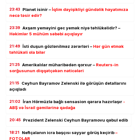
23:43
Planet isinir –
İqlim dəyişikliyi gündəlik həyatımıza
necə təsir edir?
23:39
Axşam yeməyini gec yemək niyə təhlükəlidir? –
Həkimlər 5 mühüm səbəbi açıqlayır
21:49
İsti duşun gözlənilməz zərərləri –
Hər gün etmək
təhlükəli ola bilər
21:25
Amerikalılar müharibədən qorxur –
Reuters-in
sorğusunun diqqətçəkən nəticələri
21:15
Ceyhun Bayramov Zelenski ilə görüşün detallarını
açıqladı
21:02
İran Hörmüzlə bağlı sensasion qərara hazırlaşır
-
ABŞ və İsrail gəmilərinə qadağa
20:45
Prezident Zelenski Ceyhun Bayramovu qəbul edib
18:21
Neftçalanın icra başçısı səyyar görüş keçirib
–
FOTOLAR