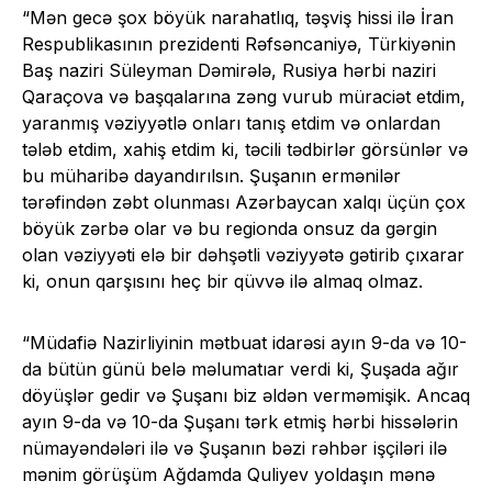
“Mən gecə şox böyük narahatlıq, təşviş hissi ilə İran
Respublikasının prezidenti Rəfsəncaniyə, Türkiyənin
Baş naziri Süleyman Dəmirələ, Rusiya hərbi naziri
Qaraçova və başqalarına zəng vurub müraciət etdim,
yaranmış vəziyyətlə onları tanış etdim və onlardan
tələb etdim, xahiş etdim ki, təcili tədbirlər görsünlər və
bu müharibə dayandırılsın. Şuşanın ermənilər
tərəfindən zəbt olunması Azərbaycan xalqı üçün çox
böyük zərbə olar və bu regionda onsuz da gərgin
olan vəziyyəti elə bir dəhşətli vəziyyətə gətirib çıxarar
ki, onun qarşısını heç bir qüvvə ilə almaq olmaz.
“Müdafiə Nazirliyinin mətbuat idarəsi ayın 9-da və 10-
da bütün günü belə məlumatıar verdi ki, Şuşada ağır
döyüşlər gedir və Şuşanı biz əldən verməmişik. Ancaq
ayın 9-da və 10-da Şuşanı tərk etmiş hərbi hissələrin
nümayəndələri ilə və Şuşanın bəzi rəhbər işçiləri ilə
mənim görüşüm Ağdamda Quliyev yoldaşın mənə