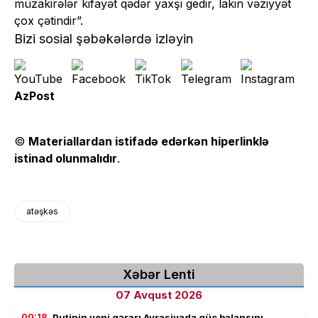
müzakirələr kifayət qədər yaxşı gedir, lakin vəziyyət
çox çətindir”.
Bizi sosial şəbəkələrdə izləyin
AzPost
©
Materiallardan istifadə edərkən hiperlinklə
istinad olunmalıdır
.
atəşkəs
Xəbər Lenti
07 Avqust 2026
00:18
Putinin yeni qərarı Avrasiyada güc balansını