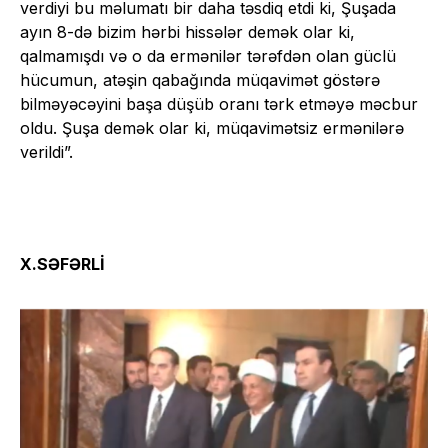
verdiyi bu məlumatı bir daha təsdiq etdi ki, Şuşada
ayın 8-də bizim hərbi hissələr demək olar ki,
qalmamışdı və o da ermənilər tərəfdən olan güclü
hücumun, atəşin qabağında müqavimət göstərə
bilməyəcəyini başa düşüb oranı tərk etməyə məcbur
oldu. Şuşa demək olar ki, müqavimətsiz ermənilərə
verildi”.
X.SƏFƏRLİ