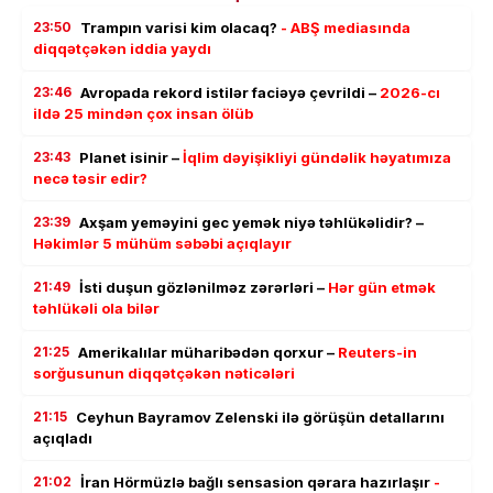
23:50
Trampın varisi kim olacaq?
- ABŞ mediasında
diqqətçəkən iddia yaydı
23:46
Avropada rekord istilər faciəyə çevrildi –
2026-cı
ildə 25 mindən çox insan ölüb
23:43
Planet isinir –
İqlim dəyişikliyi gündəlik həyatımıza
necə təsir edir?
23:39
Axşam yeməyini gec yemək niyə təhlükəlidir? –
Həkimlər 5 mühüm səbəbi açıqlayır
21:49
İsti duşun gözlənilməz zərərləri –
Hər gün etmək
təhlükəli ola bilər
21:25
Amerikalılar müharibədən qorxur –
Reuters-in
sorğusunun diqqətçəkən nəticələri
21:15
Ceyhun Bayramov Zelenski ilə görüşün detallarını
açıqladı
21:02
İran Hörmüzlə bağlı sensasion qərara hazırlaşır
-