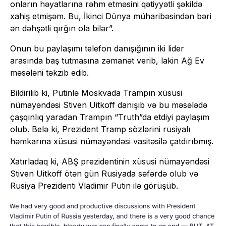
onların həyatlarına rəhm etməsini qətiyyətli şəkildə
xahiş etmişəm. Bu, İkinci Dünya müharibəsindən bəri
ən dəhşətli qırğın ola bilər”.
Onun bu paylaşımı telefon danışığının iki lider
arasında baş tutmasına zəmanət verib, lakin Ağ Ev
məsələni təkzib edib.
Bildirilib ki, Putinlə Moskvada Trampın xüsusi
nümayəndəsi Stiven Uitkoff danışıb və bu məsələdə
çaşqınlıq yaradan Trampın “Truth”da etdiyi paylaşım
olub. Belə ki, Prezident Tramp sözlərini rusiyalı
həmkarına xüsusi nümayəndəsi vasitəsilə çatdırıbmış.
Xatırladaq ki, ABŞ prezidentinin xüsusi nümayəndəsi
Stiven Uitkoff ötən gün Rusiyada səfərdə olub və
Rusiya Prezidenti Vladimir Putin ilə görüşüb.