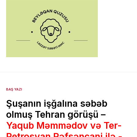
BAŞ YAZI
Şuşanın işğalına səbəb
olmuş Tehran görüşü –
Yaqub Məmmədov və Ter-
Petrosyan Rəfsəncani ilə -