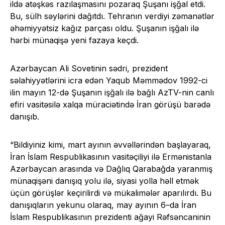
ildə atəşkəs razılaşmasını pozaraq Şuşanı işğal etdi.
Bu, sülh səylərini dağıtdı. Tehranın verdiyi zəmanətlər
əhəmiyyətsiz kağız parçası oldu. Şuşanın işğalı ilə
hərbi münaqişə yeni fazaya keçdi.
Azərbaycan Ali Sovetinin sədri, prezident
səlahiyyətlərini icra edən Yaqub Məmmədov 1992-ci
ilin mayın 12-də Şuşanın işğalı ilə bağlı AzTV-nin canlı
efiri vasitəsilə xalqa müraciətində İran görüşü barədə
danışıb.
“Bildiyiniz kimi, mart ayının əvvəllərindən başlayaraq,
İran İslam Respublikasının vasitəçiliyi ilə Ermənistanla
Azərbaycan arasında və Dağlıq Qarabağda yaranmış
münaqişəni danışıq yolu ilə, siyasi yolla həll etmək
üçün görüşlər keçirilirdi və mükalimələr aparılırdı. Bu
danışıqların yekunu olaraq, may ayının 6–da İran
İslam Respublikasının prezidenti ağayi Rəfsəncaninin