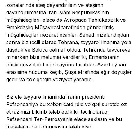
zonalarında atəş dayandırılsın və atəşimn
dayandırılmasına İran İslam Respublikasının
müşahidəçiləri, eləcə də Avropada Təhlükəsizlik və
Əməkdaşlıq Müşavirəsi tərəfindən göndərilmiş
müşahidəçilər nəzarət etsinlər. Sənəd imzalandıqdan
sonra biz təcili olaraq Tehrana, təyyarə limanına yola
düşdük və Bakıya gəlməli olduq. Tehranda təyyarəyə
minərkən bizə məlumat verdilər ki, Ermənistanın
hərbi qüvvələri Laçın rayonu tərəfdən Azərbaycan
ərazisinə hücuma keçib, Şuşa ətrafında ağır döyüşlər
gedir və çox gərgin vəziyyət yaranıb.
Biz elə təyyarə limanında İranın prezidenti
Rəfsəncaniyə bu xəbəri çatdırdıq və qəti surətdə öz
etirazımızı bildirib tələb etdik ki, təcili olaraq
Rəfsəncani Ter–Petrosyanla əlaqə saxlasın və bu
məsələnin həll olunmasını tələb etsin.