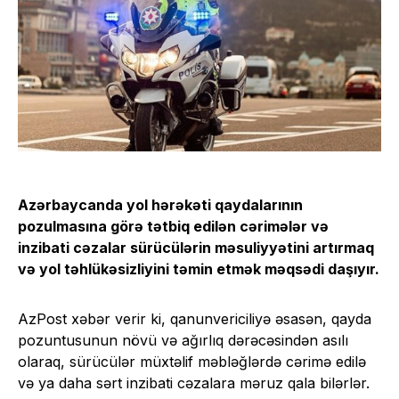
Azərbaycanda yol hərəkəti qaydalarının
pozulmasına görə tətbiq edilən cərimələr və
inzibati cəzalar sürücülərin məsuliyyətini artırmaq
və yol təhlükəsizliyini təmin etmək məqsədi daşıyır.
AzPost xəbər verir ki, qanunvericiliyə əsasən, qayda
pozuntusunun növü və ağırlıq dərəcəsindən asılı
olaraq, sürücülər müxtəlif məbləğlərdə cərimə edilə
və ya daha sərt inzibati cəzalara məruz qala bilərlər.