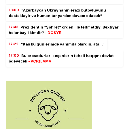
18:00
“Azərbaycan Ukraynanın ərazi bütövlüyünü
dəstəkləyir və humanitar yardım davam edəcək”
17:43
Prezidentin “Şöhrət” ordeni ilə təltif etdiyi Bəxtiyar
Aslanbəyli kimdir?
- DOSYE
17:22
“Kaş bu günlərimdə yanımda olardın, ata…”
17:00
Bu prosedurları keçənlərin təhsil haqqını dövlət
ödəyəcək
- AÇIQLAMA