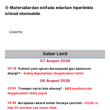
©
Materiallardan istifadə edərkən hiperlinklə
istinad olunmalıdır
.
Çaşqınlıq
Xəbər Lenti
07 Avqust 2026
00:18
Putinin yeni qərarı Avrasiyada güc balansını
dəyişir?
– Sabiq deputatdan diqqətçəkən təhlil
06 Avqust 2026
23:50
Trampın varisi kim olacaq?
- ABŞ mediasında
diqqətçəkən iddia yaydı
23:46
Avropada rekord istilər faciəyə çevrildi –
2026-cı
ildə 25 mindən çox insan ölüb