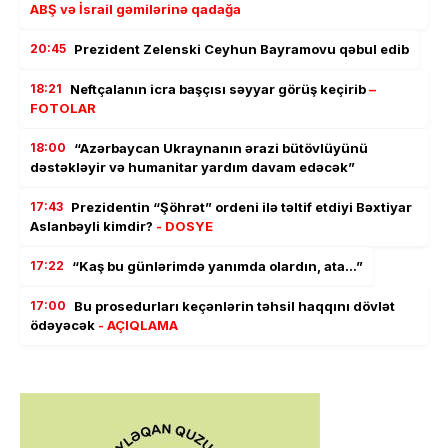
ABŞ və İsrail gəmilərinə qadağa
20:45
Prezident Zelenski Ceyhun Bayramovu qəbul edib
18:21
Neftçalanın icra başçısı səyyar görüş keçirib
–
FOTOLAR
18:00
“Azərbaycan Ukraynanın ərazi bütövlüyünü
dəstəkləyir və humanitar yardım davam edəcək”
17:43
Prezidentin “Şöhrət” ordeni ilə təltif etdiyi Bəxtiyar
Aslanbəyli kimdir?
- DOSYE
17:22
“Kaş bu günlərimdə yanımda olardın, ata…”
17:00
Bu prosedurları keçənlərin təhsil haqqını dövlət
ödəyəcək
- AÇIQLAMA