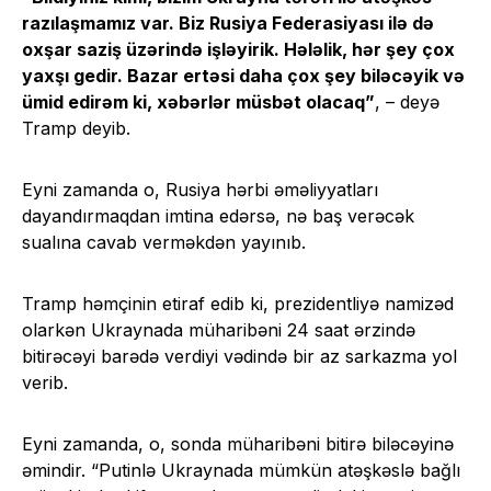
razılaşmamız var. Biz Rusiya Federasiyası ilə də
oxşar saziş üzərində işləyirik. Hələlik, hər şey çox
yaxşı gedir. Bazar ertəsi daha çox şey biləcəyik və
ümid edirəm ki, xəbərlər müsbət olacaq”
, – deyə
Tramp deyib.
Eyni zamanda o, Rusiya hərbi əməliyyatları
dayandırmaqdan imtina edərsə, nə baş verəcək
sualına cavab verməkdən yayınıb.
Tramp həmçinin etiraf edib ki, prezidentliyə namizəd
olarkən Ukraynada müharibəni 24 saat ərzində
bitirəcəyi barədə verdiyi vədində bir az sarkazma yol
verib.
Eyni zamanda, o, sonda müharibəni bitirə biləcəyinə
əmindir. “Putinlə Ukraynada mümkün atəşkəslə bağlı