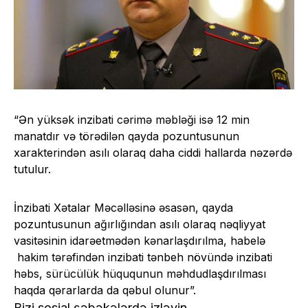
“Ən yüksək inzibati cərimə məbləği isə 12 min
manatdır və törədilən qayda pozuntusunun
xarakterindən asılı olaraq daha ciddi hallarda nəzərdə
tutulur.
İnzibati Xətalar Məcəlləsinə əsasən, qayda
pozuntusunun ağırlığından asılı olaraq nəqliyyat
vasitəsinin idarəetmədən kənarlaşdırılma, habelə
hakim tərəfindən inzibati tənbeh növündə inzibati
həbs, sürücülük hüququnun məhdudlaşdırılması
haqda qərarlarda da qəbul olunur”.
Bizi sosial şəbəkələrdə izləyin