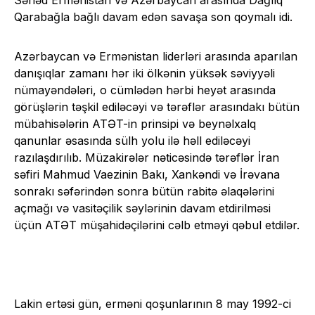
Sənəd Ermənistan və Azərbaycan arasında Dağlıq
Qarabağla bağlı davam edən savaşa son qoymalı idi.
Azərbaycan və Ermənistan liderləri arasında aparılan
danışıqlar zamanı hər iki ölkənin yüksək səviyyəli
nümayəndələri, o cümlədən hərbi heyət arasında
görüşlərin təşkil ediləcəyi və tərəflər arasındakı bütün
mübahisələrin ATƏT-in prinsipi və beynəlxalq
qanunlar əsasında sülh yolu ilə həll ediləcəyi
razılaşdırılıb. Müzakirələr nəticəsində tərəflər İran
səfiri Mahmud Vaezinin Bakı, Xankəndi və İrəvana
sonrakı səfərindən sonra bütün rabitə əlaqələrini
açmağı və vasitəçilik səylərinin davam etdirilməsi
üçün ATƏT müşahidəçilərini cəlb etməyi qəbul etdilər.
Lakin ertəsi gün, erməni qoşunlarının 8 may 1992-ci