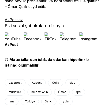
daha böyük problemləri və böhranları özü ilə gətirib”,
– Ömər Çelik qeyd edib.
AzPost.az
Bizi sosial şəbəkələrdə izləyin
AzPost
©
Materiallardan istifadə edərkən hiperlinklə
istinad olunmalıdır
.
azazpost
Azpost
Çelik
ciddi
müdaxilə
müdaxilənin
Ömər
qəti
rana
Türkiyə
Xarici
yolu