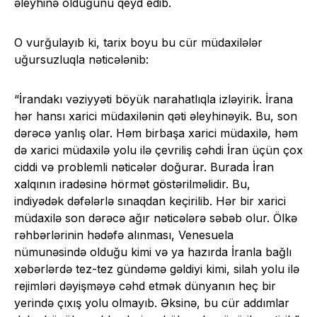
əleyhinə olduğunu qeyd edib.
O vurğulayıb ki, tarix boyu bu cür müdaxilələr
uğursuzluqla nəticələnib:
“İrandakı vəziyyəti böyük narahatlıqla izləyirik. İrana
hər hansı xarici müdaxilənin qəti əleyhinəyik. Bu, son
dərəcə yanlış olar. Həm birbaşa xarici müdaxilə, həm
də xarici müdaxilə yolu ilə çevriliş cəhdi İran üçün çox
ciddi və problemli nəticələr doğurar. Burada İran
xalqının iradəsinə hörmət göstərilməlidir. Bu,
indiyədək dəfələrlə sınaqdan keçirilib. Hər bir xarici
müdaxilə son dərəcə ağır nəticələrə səbəb olur. Ölkə
rəhbərlərinin hədəfə alınması, Venesuela
nümunəsində olduğu kimi və ya hazırda İranla bağlı
xəbərlərdə tez-tez gündəmə gəldiyi kimi, silah yolu ilə
rejimləri dəyişməyə cəhd etmək dünyanın heç bir
yerində çıxış yolu olmayıb. Əksinə, bu cür addımlar