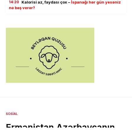
14:20
Kalorisi az, faydası çox –
İspanağı hər gün yesəniz
nə baş verər?
SOSIAL
Ermənistan Azərbaycanın