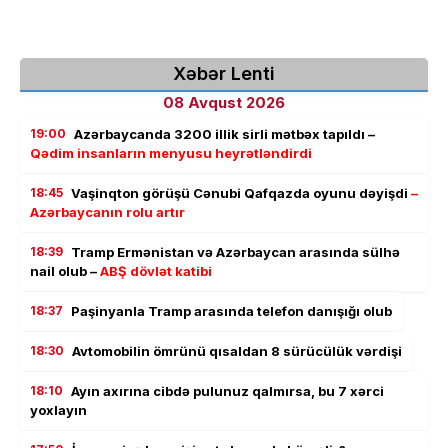
Xəbər Lenti
08 Avqust 2026
19:00
Azərbaycanda 3200 illik sirli mətbəx tapıldı –
Qədim insanların menyusu heyrətləndirdi
18:45
Vaşinqton görüşü Cənubi Qafqazda oyunu dəyişdi
–
Azərbaycanın rolu artır
18:39
Tramp Ermənistan və Azərbaycan arasında sülhə
nail olub –
ABŞ dövlət katibi
18:37
Paşinyanla Tramp arasında telefon danışığı olub
18:30
Avtomobilin ömrünü qısaldan 8 sürücülük vərdişi
18:10
Ayın axırına cibdə pulunuz qalmırsa, bu 7 xərci
yoxlayın