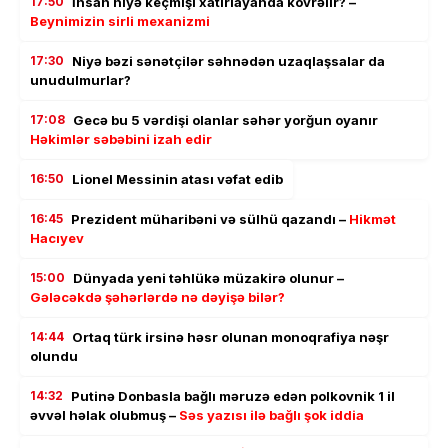
17:50
İnsan niyə keçmişi xatırlayanda kövrəlir? –
Beynimizin sirli mexanizmi
17:30
Niyə bəzi sənətçilər səhnədən uzaqlaşsalar da
unudulmurlar?
17:08
Gecə bu 5 vərdişi olanlar səhər yorğun oyanır
Həkimlər səbəbini izah edir
16:50
Lionel Messinin atası vəfat edib
16:45
Prezident müharibəni və sülhü qazandı –
Hikmət
Hacıyev
15:00
Dünyada yeni təhlükə müzakirə olunur –
Gələcəkdə şəhərlərdə nə dəyişə bilər?
14:44
Ortaq türk irsinə həsr olunan monoqrafiya nəşr
olundu
14:32
Putinə Donbasla bağlı məruzə edən polkovnik 1 il
əvvəl həlak olubmuş –
Səs yazısı ilə bağlı şok iddia