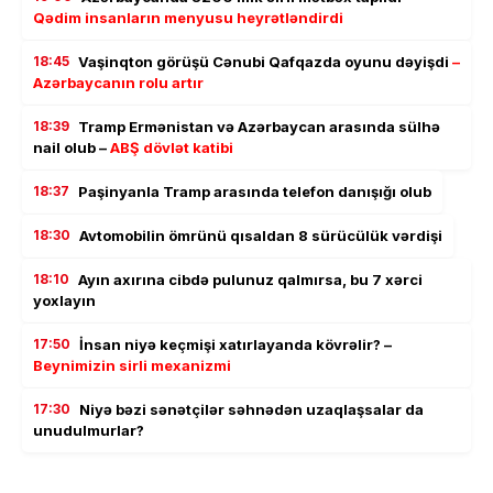
Qədim insanların menyusu heyrətləndirdi
18:45
Vaşinqton görüşü Cənubi Qafqazda oyunu dəyişdi
–
Azərbaycanın rolu artır
18:39
Tramp Ermənistan və Azərbaycan arasında sülhə
nail olub –
ABŞ dövlət katibi
18:37
Paşinyanla Tramp arasında telefon danışığı olub
18:30
Avtomobilin ömrünü qısaldan 8 sürücülük vərdişi
18:10
Ayın axırına cibdə pulunuz qalmırsa, bu 7 xərci
yoxlayın
17:50
İnsan niyə keçmişi xatırlayanda kövrəlir? –
Beynimizin sirli mexanizmi
17:30
Niyə bəzi sənətçilər səhnədən uzaqlaşsalar da
unudulmurlar?