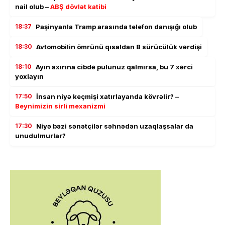
nail olub –
ABŞ dövlət katibi
18:37
Paşinyanla Tramp arasında telefon danışığı olub
18:30
Avtomobilin ömrünü qısaldan 8 sürücülük vərdişi
18:10
Ayın axırına cibdə pulunuz qalmırsa, bu 7 xərci
yoxlayın
17:50
İnsan niyə keçmişi xatırlayanda kövrəlir? –
Beynimizin sirli mexanizmi
17:30
Niyə bəzi sənətçilər səhnədən uzaqlaşsalar da
unudulmurlar?