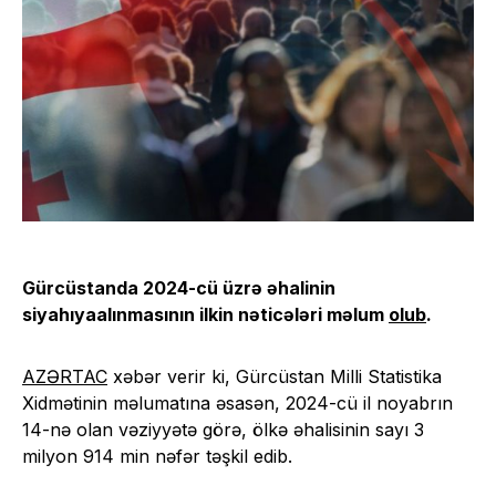
Gürcüstanda 2024-cü üzrə əhalinin
siyahıyaalınmasının ilkin nəticələri məlum
olub
.
AZƏRTAC
xəbər verir ki, Gürcüstan Milli Statistika
Xidmətinin məlumatına əsasən, 2024-cü il noyabrın
14-nə olan vəziyyətə görə, ölkə əhalisinin sayı 3
milyon 914 min nəfər təşkil edib.