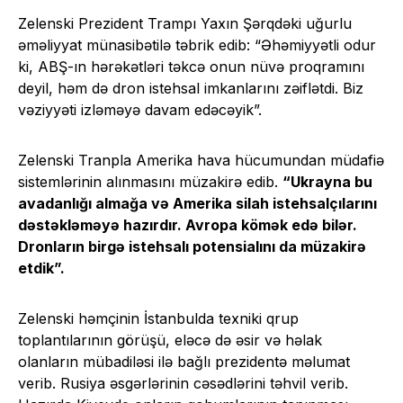
Zelenski Prezident Trampı Yaxın Şərqdəki uğurlu
əməliyyat münasibətilə təbrik edib: “Əhəmiyyətli odur
ki, ABŞ-ın hərəkətləri təkcə onun nüvə proqramını
deyil, həm də dron istehsal imkanlarını zəiflətdi. Biz
vəziyyəti izləməyə davam edəcəyik”.
Zelenski Tranpla Amerika hava hücumundan müdafiə
sistemlərinin alınmasını müzakirə edib.
“Ukrayna bu
avadanlığı almağa və Amerika silah istehsalçılarını
dəstəkləməyə hazırdır. Avropa kömək edə bilər.
Dronların birgə istehsalı potensialını da müzakirə
etdik”.
Zelenski həmçinin İstanbulda texniki qrup
toplantılarının görüşü, eləcə də əsir və həlak
olanların mübadiləsi ilə bağlı prezidentə məlumat
verib. Rusiya əsgərlərinin cəsədlərini təhvil verib.