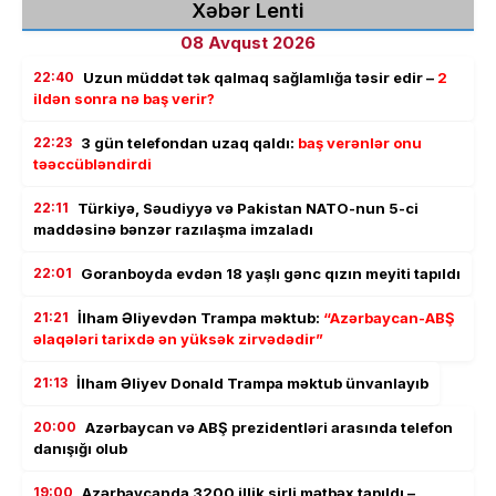
Xəbər Lenti
08 Avqust 2026
22:40
Uzun müddət tək qalmaq sağlamlığa təsir edir –
2
ildən sonra nə baş verir?
22:23
3 gün telefondan uzaq qaldı:
baş verənlər onu
təəccübləndirdi
22:11
Türkiyə, Səudiyyə və Pakistan NATO-nun 5-ci
maddəsinə bənzər razılaşma imzaladı
22:01
Goranboyda evdən 18 yaşlı gənc qızın meyiti tapıldı
21:21
İlham Əliyevdən Trampa məktub:
“Azərbaycan-ABŞ
əlaqələri tarixdə ən yüksək zirvədədir”
21:13
İlham Əliyev Donald Trampa məktub ünvanlayıb
20:00
Azərbaycan və ABŞ prezidentləri arasında telefon
danışığı olub
19:00
Azərbaycanda 3200 illik sirli mətbəx tapıldı –