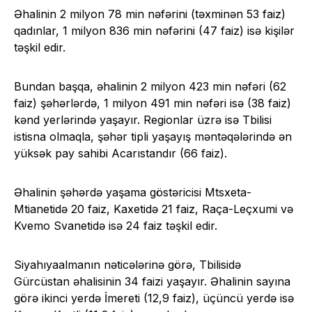
Əhalinin 2 milyon 78 min nəfərini (təxminən 53 faiz)
qadınlar, 1 milyon 836 min nəfərini (47 faiz) isə kişilər
təşkil edir.
Bundan başqa, əhalinin 2 milyon 423 min nəfəri (62
faiz) şəhərlərdə, 1 milyon 491 min nəfəri isə (38 faiz)
kənd yerlərində yaşayır. Regionlar üzrə isə Tbilisi
istisna olmaqla, şəhər tipli yaşayış məntəqələrində ən
yüksək pay sahibi Acarıstandır (66 faiz).
Əhalinin şəhərdə yaşama göstəricisi Mtsxeta-
Mtianetidə 20 faiz, Kaxetidə 21 faiz, Raça-Leçxumi və
Kvemo Svanetidə isə 24 faiz təşkil edir.
Siyahıyaalmanın nəticələrinə görə, Tbilisidə
Gürcüstan əhalisinin 34 faizi yaşayır. Əhalinin sayına
görə ikinci yerdə İmereti (12,9 faiz), üçüncü yerdə isə