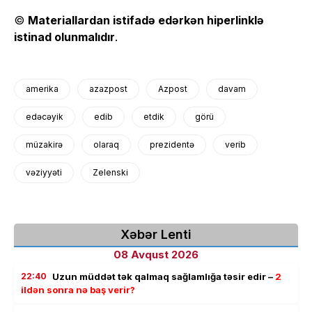
©
Materiallardan istifadə edərkən hiperlinklə
istinad olunmalıdır
.
amerika
azazpost
Azpost
davam
edəcəyik
edib
etdik
görü
müzakirə
olaraq
prezidentə
verib
vəziyyəti
Zelenski
Xəbər Lenti
08 Avqust 2026
22:40
Uzun müddət tək qalmaq sağlamlığa təsir edir –
2
ildən sonra nə baş verir?