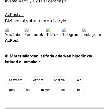
Kvemo Kartli (11,2 faiz) qərarlaşıb.
AzPost.az
Bizi sosial şəbəkələrdə izləyin
AzPost
©
Materiallardan istifadə edərkən hiperlinklə
istinad olunmalıdır
.
azazpost
Azpost
əhalinin
Faiz
görə
isə
milyon
min
tə