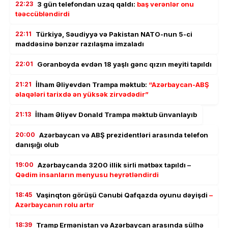
22:23
3 gün telefondan uzaq qaldı:
baş verənlər onu
təəccübləndirdi
22:11
Türkiyə, Səudiyyə və Pakistan NATO-nun 5-ci
maddəsinə bənzər razılaşma imzaladı
22:01
Goranboyda evdən 18 yaşlı gənc qızın meyiti tapıldı
21:21
İlham Əliyevdən Trampa məktub:
“Azərbaycan-ABŞ
əlaqələri tarixdə ən yüksək zirvədədir”
21:13
İlham Əliyev Donald Trampa məktub ünvanlayıb
20:00
Azərbaycan və ABŞ prezidentləri arasında telefon
danışığı olub
19:00
Azərbaycanda 3200 illik sirli mətbəx tapıldı –
Qədim insanların menyusu heyrətləndirdi
18:45
Vaşinqton görüşü Cənubi Qafqazda oyunu dəyişdi
–
Azərbaycanın rolu artır
18:39
Tramp Ermənistan və Azərbaycan arasında sülhə