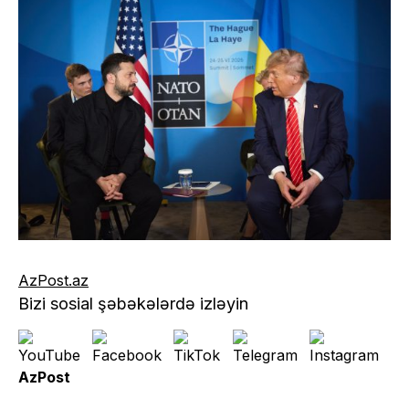
AzPost.az
Bizi sosial şəbəkələrdə izləyin
AzPost