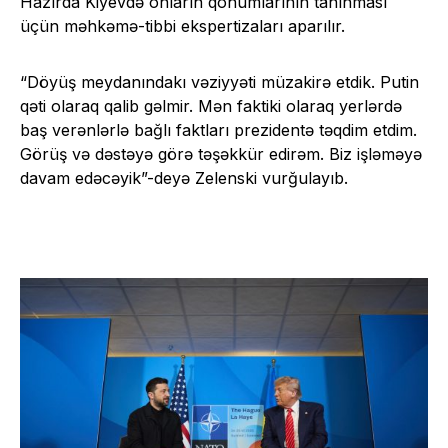
Hazırda Kiyevdə onların qohumlarının tanınması
üçün məhkəmə-tibbi ekspertizaları aparılır.
“Döyüş meydanındakı vəziyyəti müzakirə etdik. Putin
qəti olaraq qalib gəlmir. Mən faktiki olaraq yerlərdə
baş verənlərlə bağlı faktları prezidentə təqdim etdim.
Görüş və dəstəyə görə təşəkkür edirəm. Biz işləməyə
davam edəcəyik”-deyə Zelenski vurğulayıb.