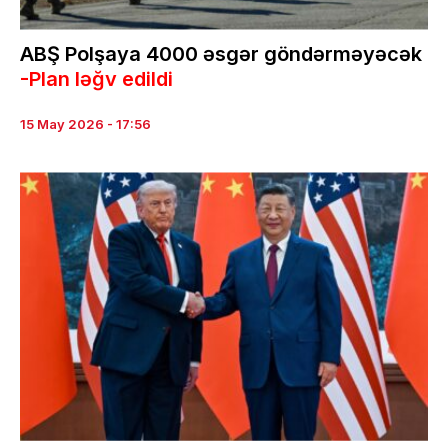
ABŞ Polşaya 4000 əsgər göndərməyəcək
-Plan ləğv edildi
15 May 2026 - 17:56