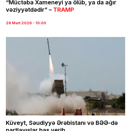
“Müctəba Xameneyi ya ölüb, ya da ağır
vəziyyətdədir” –
TRAMP
28 Mart 2026 - 10:00
Küveyt, Səudiyyə Ərəbistanı və BƏƏ-də
partlayışlar baş verib