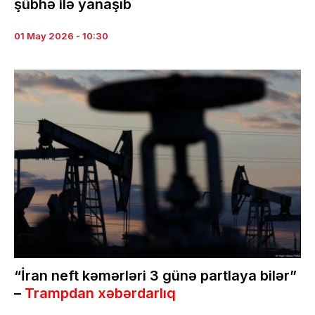
şübhə ilə yanaşıb
01 May 2026 - 10:30
“İran neft kəmərləri 3 günə partlaya bilər”
–
Trampdan xəbərdarlıq