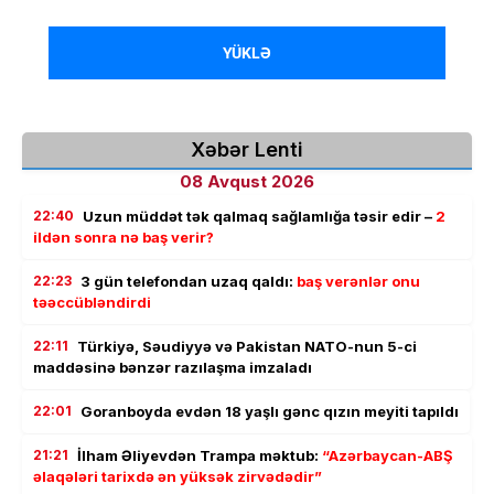
YÜKLƏ
Xəbər Lenti
08 Avqust 2026
22:40
Uzun müddət tək qalmaq sağlamlığa təsir edir –
2
ildən sonra nə baş verir?
22:23
3 gün telefondan uzaq qaldı:
baş verənlər onu
təəccübləndirdi
22:11
Türkiyə, Səudiyyə və Pakistan NATO-nun 5-ci
maddəsinə bənzər razılaşma imzaladı
22:01
Goranboyda evdən 18 yaşlı gənc qızın meyiti tapıldı
21:21
İlham Əliyevdən Trampa məktub:
“Azərbaycan-ABŞ
əlaqələri tarixdə ən yüksək zirvədədir”