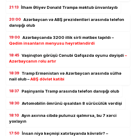
21:13
İlham Əliyev Donald Trampa məktub ünvanlayıb
20:00
Azərbaycan və ABŞ prezidentləri arasında telefon
danışığı olub
19:00
Azərbaycanda 3200 illik sirli mətbəx tapıldı –
Qədim insanların menyusu heyrətləndirdi
18:45
Vaşinqton görüşü Cənubi Qafqazda oyunu dəyişdi
–
Azərbaycanın rolu artır
18:39
Tramp Ermənistan və Azərbaycan arasında sülhə
nail olub –
ABŞ dövlət katibi
18:37
Paşinyanla Tramp arasında telefon danışığı olub
18:30
Avtomobilin ömrünü qısaldan 8 sürücülük vərdişi
18:10
Ayın axırına cibdə pulunuz qalmırsa, bu 7 xərci
yoxlayın
17:50
İnsan niyə keçmişi xatırlayanda kövrəlir? –