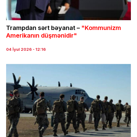
Trampdan sərt bəyanat –
"Kommunizm
Amerikanın düşmənidir"
04 İyul 2026 - 12:16