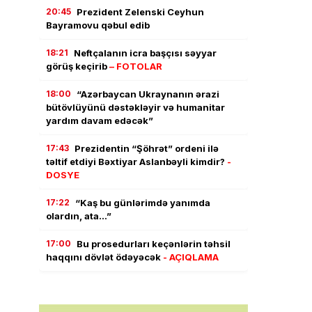
20:45
Prezident Zelenski Ceyhun
Bayramovu qəbul edib
18:21
Neftçalanın icra başçısı səyyar
görüş keçirib
– FOTOLAR
18:00
“Azərbaycan Ukraynanın ərazi
bütövlüyünü dəstəkləyir və humanitar
yardım davam edəcək”
17:43
Prezidentin “Şöhrət” ordeni ilə
təltif etdiyi Bəxtiyar Aslanbəyli kimdir?
-
DOSYE
17:22
“Kaş bu günlərimdə yanımda
olardın, ata…”
17:00
Bu prosedurları keçənlərin təhsil
haqqını dövlət ödəyəcək
- AÇIQLAMA