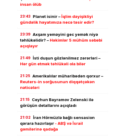
insan ölüb
23:43
Planet isinir –
İqlim dəyişikliyi
gündəlik həyatımıza necə təsir edir?
23:39
Axşam yeməyini gec yemək niyə
təhlükəlidir? –
Həkimlər 5 mühüm səbəbi
açıqlayır
21:49
İsti duşun gözlənilməz zərərləri –
Hər gün etmək təhlükəli ola bilər
21:25
Amerikalılar müharibədən qorxur –
Reuters-in sorğusunun diqqətçəkən
nəticələri
21:15
Ceyhun Bayramov Zelenski ilə
görüşün detallarını açıqladı
21:02
İran Hörmüzlə bağlı sensasion
qərara hazırlaşır
- ABŞ və İsrail
gəmilərinə qadağa