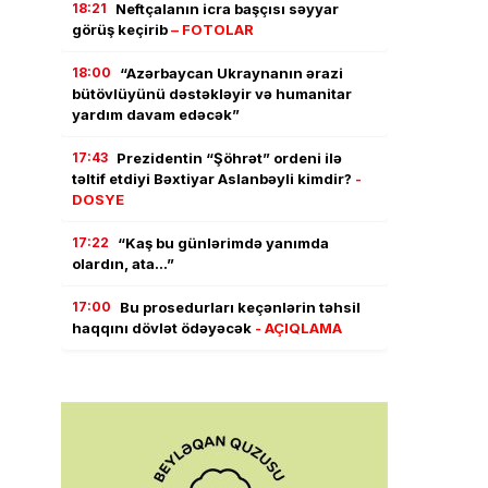
18:21
Neftçalanın icra başçısı səyyar
görüş keçirib
– FOTOLAR
18:00
“Azərbaycan Ukraynanın ərazi
bütövlüyünü dəstəkləyir və humanitar
yardım davam edəcək”
17:43
Prezidentin “Şöhrət” ordeni ilə
təltif etdiyi Bəxtiyar Aslanbəyli kimdir?
-
DOSYE
17:22
“Kaş bu günlərimdə yanımda
olardın, ata…”
17:00
Bu prosedurları keçənlərin təhsil
haqqını dövlət ödəyəcək
- AÇIQLAMA