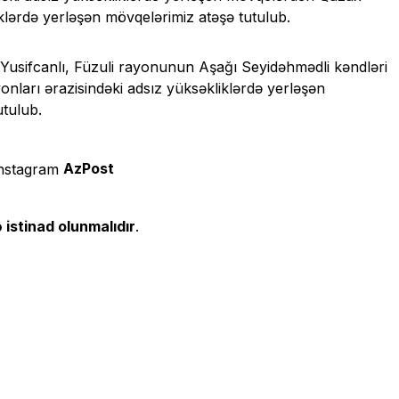
ərdə yerləşən mövqelərimiz atəşə tutulub.
 Yusifcanlı, Füzuli rayonunun Aşağı Seyidəhmədli kəndləri
nları ərazisindəki adsız yüksəkliklərdə yerləşən
tulub.
AzPost
 istinad olunmalıdır
.