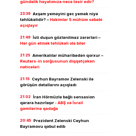
gündəlik həyatımıza necə təsir edir?
23:39
Axşam yeməyini gec yemək niyə
təhlükəlidir? –
Həkimlər 5 mühüm səbəbi
açıqlayır
21:49
İsti duşun gözlənilməz zərərləri –
Hər gün etmək təhlükəli ola bilər
21:25
Amerikalılar müharibədən qorxur –
Reuters-in sorğusunun diqqətçəkən
nəticələri
21:15
Ceyhun Bayramov Zelenski ilə
görüşün detallarını açıqladı
21:02
İran Hörmüzlə bağlı sensasion
qərara hazırlaşır
- ABŞ və İsrail
gəmilərinə qadağa
20:45
Prezident Zelenski Ceyhun
Bayramovu qəbul edib