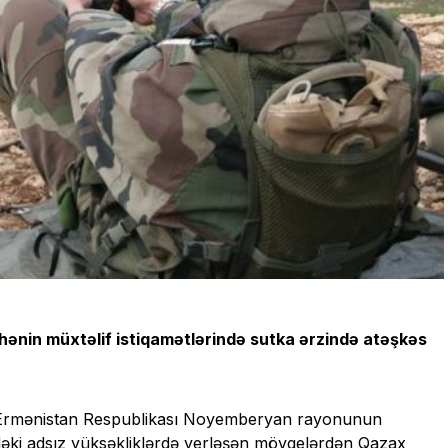
bhənin müxtəlif istiqamətlərində sutka ərzində atəşkəs
, Ermənistan Respublikası Noyemberyan rayonunun
əki adsız yüksəkliklərdə yerləşən mövqelərdən Qazax