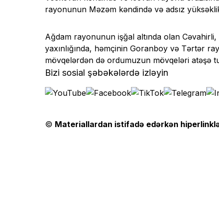
rayonunun Məzəm kəndində və adsız yüksəklikl
Ağdam rayonunun işğal altında olan Cəvahirli,
yaxınlığında, həmçinin Goranboy və Tərtər rayo
mövqelərdən də ordumuzun mövqeləri atəşə tu
Bizi sosial şəbəkələrdə izləyin
©
Materiallardan istifadə edərkən hiperlinklə