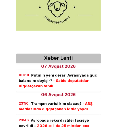
Xəbər Lenti
07 Avqust 2026
00:18
Putinin yeni qərarı Avrasiyada güc
balansını dəyişir?
– Sabiq deputatdan
diqqətçəkən təhlil
06 Avqust 2026
23:50
Trampın varisi kim olacaq?
- ABŞ
mediasında diqqətçəkən iddia yaydı
23:46
Avropada rekord istilər faciəyə
çevrildi –
2026-cı ildə 25 mindən çox