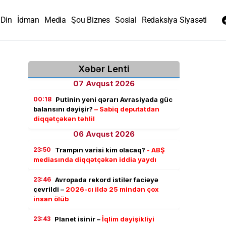
Din
İdman
Media
Şou Biznes
Sosial
Redaksiya Siyasəti
Xəbər Lenti
07 Avqust 2026
00:18
Putinin yeni qərarı Avrasiyada güc
balansını dəyişir?
– Sabiq deputatdan
diqqətçəkən təhlil
06 Avqust 2026
23:50
Trampın varisi kim olacaq?
- ABŞ
mediasında diqqətçəkən iddia yaydı
23:46
Avropada rekord istilər faciəyə
çevrildi –
2026-cı ildə 25 mindən çox
insan ölüb
23:43
Planet isinir –
İqlim dəyişikliyi