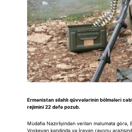
Ermənistan silahlı qüvvələrinin bölmələri cə
rejimini 22 dəfə pozub.
Müdafiə Nazirliyindən verilən məlumata görə
Voskevan kəndində və İcevan rayonu ərazisind