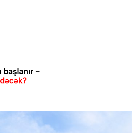
ı başlanır –
edəcək?