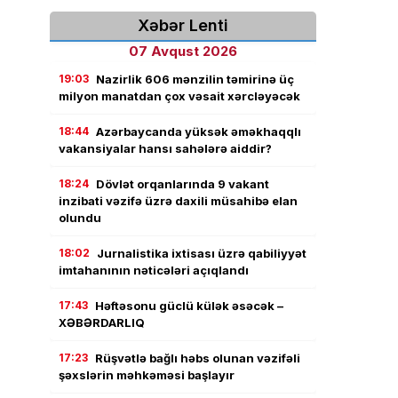
Xəbər Lenti
07 Avqust 2026
19:03
Nazirlik 606 mənzilin təmirinə üç
milyon manatdan çox vəsait xərcləyəcək
18:44
Azərbaycanda yüksək əməkhaqqlı
vakansiyalar hansı sahələrə aiddir?
18:24
Dövlət orqanlarında 9 vakant
inzibati vəzifə üzrə daxili müsahibə elan
olundu
18:02
Jurnalistika ixtisası üzrə qabiliyyət
imtahanının nəticələri açıqlandı
17:43
Həftəsonu güclü külək əsəcək –
XƏBƏRDARLIQ
17:23
Rüşvətlə bağlı həbs olunan vəzifəli
şəxslərin məhkəməsi başlayır