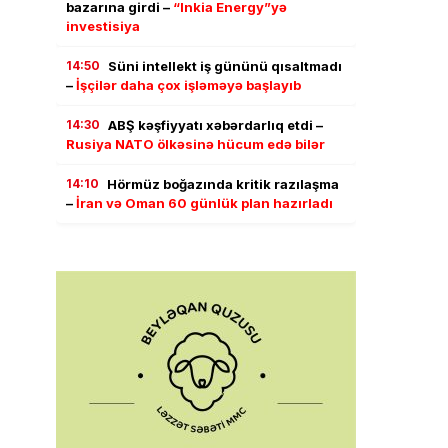
bazarına girdi –
“Inkia Energy”yə
investisiya
14:50
Süni intellekt iş gününü qısaltmadı
–
İşçilər daha çox işləməyə başlayıb
14:30
ABŞ kəşfiyyatı xəbərdarlıq etdi –
Rusiya NATO ölkəsinə hücum edə bilər
14:10
Hörmüz boğazında kritik razılaşma
–
İran və Oman 60 günlük plan hazırladı