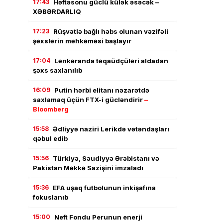
17:43
Həftəsonu güclü külək əsəcək –
XƏBƏRDARLIQ
17:23
Rüşvətlə bağlı həbs olunan vəzifəli
şəxslərin məhkəməsi başlayır
17:04
Lənkəranda təqaüdçüləri aldadan
şəxs saxlanılıb
16:09
Putin hərbi elitanı nəzarətdə
saxlamaq üçün FTX-i gücləndirir
–
Bloomberg
15:58
Ədliyyə naziri Lerikdə vətəndaşları
qəbul edib
15:56
Türkiyə, Səudiyyə Ərəbistanı və
Pakistan Məkkə Sazişini imzaladı
15:36
EFA uşaq futbolunun inkişafına
fokuslanıb
15:00
Neft Fondu Perunun enerji