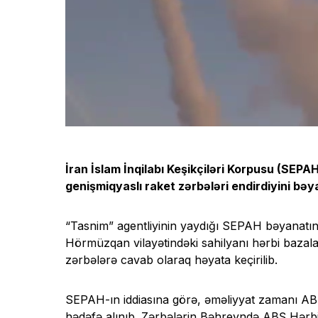
İran İslam İnqilabı Keşikçiləri Korpusu (SEP
genişmiqyaslı raket zərbələri endirdiyini bə
“Tasnim” agentliyinin yaydığı SEPAH bəyanatında
Hörmüzqan vilayətindəki sahilyanı hərbi bazala
zərbələrə cavab olaraq həyata keçirilib.
SEPAH-ın iddiasına görə, əməliyyat zamanı ABŞ
hədəfə alınıb. Zərbələrin Bəhreyndə ABŞ Hərb