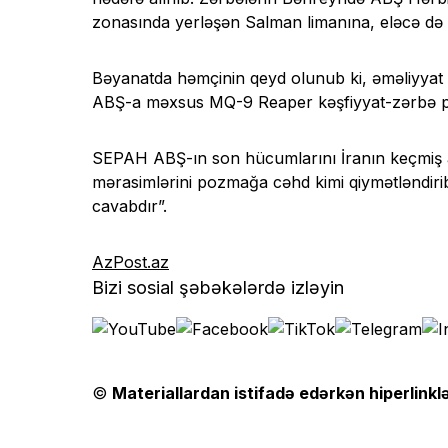
zonasında yerləşən Salman limanına, eləcə də Küv
Bəyanatda həmçinin qeyd olunub ki, əməliyyat z
ABŞ-a məxsus MQ-9 Reaper kəşfiyyat-zərbə pi
SEPAH ABŞ-ın son hücumlarını İranın keçmiş ali
mərasimlərini pozmağa cəhd kimi qiymətləndirib 
cavabdır”.
AzPost.az
Bizi sosial şəbəkələrdə izləyin
©
Materiallardan istifadə edərkən hiperlinklə