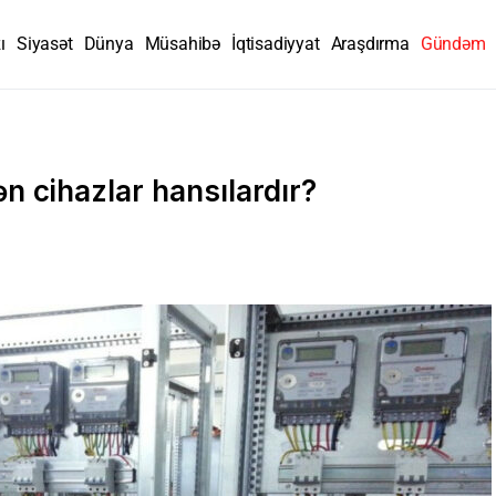
ı
Siyasət
Dünya
Müsahibə
İqtisadiyyat
Araşdırma
Gündəm
ən cihazlar hansılardır?