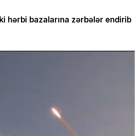
 hərbi bazalarına zərbələr endirib