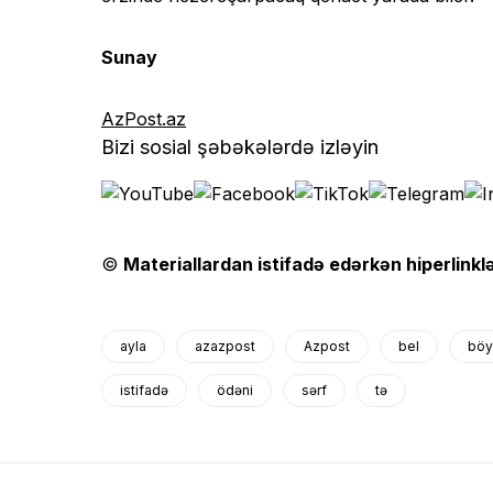
Sunay
AzPost.az
Bizi sosial şəbəkələrdə izləyin
©
Materiallardan istifadə edərkən hiperlinklə
ayla
azazpost
Azpost
bel
böy
istifadə
ödəni
sərf
tə