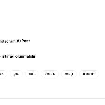
AzPost
 istinad olunmalıdır
.
ük
çox
edir
Elektrik
enerji
hissəsini