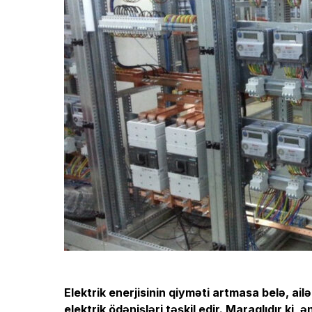
Elektrik enerjisinin qiyməti artmasa belə, ai
elektrik ödənişləri təşkil
edir
. Maraqlıdır ki,