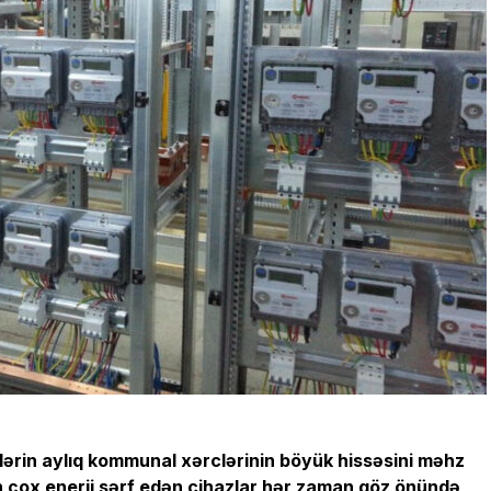
lələrin aylıq kommunal xərclərinin böyük hissəsini məhz
 ən çox enerji sərf edən cihazlar hər zaman göz önündə