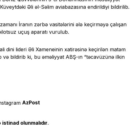
eytdəki Əli əl-Səlim aviabazasına endirildiyi bildirilib.
amanı İranın zərbə vasitələrini ələ keçirməyə çalışan
lotsuz uçuş aparatı vurulub.
 dini lideri Əli Xameneinin xatirəsinə keçirilən matəm
və bildirib ki, bu əməliyyat ABŞ-ın “təcavüzünə ilkin
AzPost
 istinad olunmalıdır
.