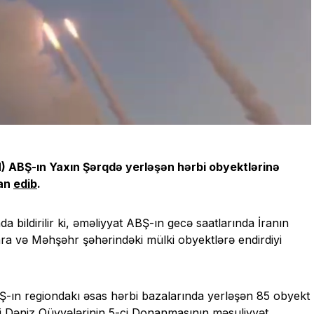
AH) ABŞ-ın Yaxın Şərqdə yerləşən hərbi obyektlərinə
yan
edib
.
 bildirilir ki, əməliyyat ABŞ-ın gecə saatlarında İranın
ra və Məhşəhr şəhərindəki mülki obyektlərə endirdiyi
-ın regiondakı əsas hərbi bazalarında yerləşən 85 obyekt
i Dəniz Qüvvələrinin 5-ci Donanmasının məsuliyyət