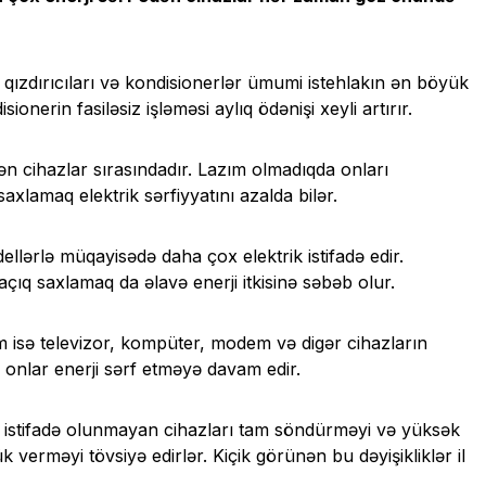
k qızdırıcıları və kondisionerlər ümumi istehlakın ən böyük
sionerin fasiləsiz işləməsi aylıq ödənişi xeyli artırır.
edən cihazlar sırasındadır. Lazım olmadıqda onları
lamaq elektrik sərfiyyatını azalda bilər.
llərlə müqayisədə daha çox elektrik istifadə edir.
q saxlamaq da əlavə enerji itkisinə səbəb olur.
m isə televizor, kompüter, modem və digər cihazların
 onlar enerji sərf etməyə davam edir.
, istifadə olunmayan cihazları tam söndürməyi və yüksək
ük verməyi tövsiyə edirlər. Kiçik görünən bu dəyişikliklər il