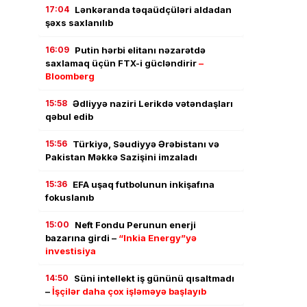
17:04
Lənkəranda təqaüdçüləri aldadan
şəxs saxlanılıb
16:09
Putin hərbi elitanı nəzarətdə
saxlamaq üçün FTX-i gücləndirir
–
Bloomberg
15:58
Ədliyyə naziri Lerikdə vətəndaşları
qəbul edib
15:56
Türkiyə, Səudiyyə Ərəbistanı və
Pakistan Məkkə Sazişini imzaladı
15:36
EFA uşaq futbolunun inkişafına
fokuslanıb
15:00
Neft Fondu Perunun enerji
bazarına girdi –
“Inkia Energy”yə
investisiya
14:50
Süni intellekt iş gününü qısaltmadı
–
İşçilər daha çox işləməyə başlayıb