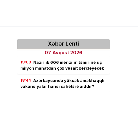
Xəbər Lenti
07 Avqust 2026
19:03
Nazirlik 606 mənzilin təmirinə üç
milyon manatdan çox vəsait xərcləyəcək
18:44
Azərbaycanda yüksək əməkhaqqlı
vakansiyalar hansı sahələrə aiddir?
18:24
Dövlət orqanlarında 9 vakant
inzibati vəzifə üzrə daxili müsahibə elan
olundu
18:02
Jurnalistika ixtisası üzrə qabiliyyət
imtahanının nəticələri açıqlandı