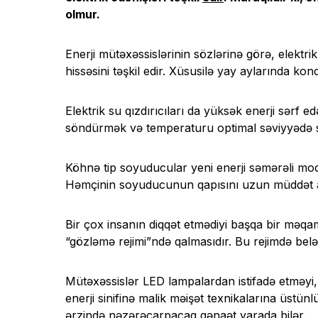
olmur.
Enerji mütəxəssislərinin sözlərinə görə, elektri
hissəsini təşkil edir. Xüsusilə yay aylarında kondi
Elektrik su qızdırıcıları da yüksək enerji sərf 
söndürmək və temperaturu optimal səviyyədə sax
Köhnə tip soyuducular yeni enerji səmərəli mode
Həmçinin soyuducunun qapısını uzun müddət açı
Bir çox insanın diqqət etmədiyi başqa bir məqa
“gözləmə rejimi”ndə qalmasıdır. Bu rejimdə belə
Mütəxəssislər LED lampalardan istifadə etməyi
enerji sinifinə malik məişət texnikalarına üstünl
ərzində nəzərəçarpacaq qənaət yarada bilər.