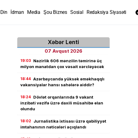
Din
İdman
Media
Şou Biznes
Sosial
Redaksiya Siyasəti
Xəbər Lenti
07 Avqust 2026
19:03
Nazirlik 606 mənzilin təmirinə üç
milyon manatdan çox vəsait xərcləyəcək
18:44
Azərbaycanda yüksək əməkhaqqlı
vakansiyalar hansı sahələrə aiddir?
18:24
Dövlət orqanlarında 9 vakant
inzibati vəzifə üzrə daxili müsahibə elan
olundu
18:02
Jurnalistika ixtisası üzrə qabiliyyət
imtahanının nəticələri açıqlandı