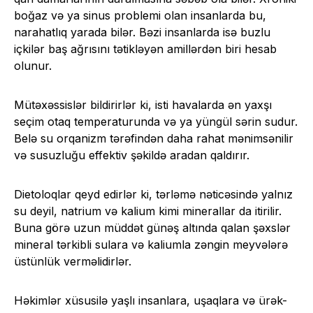
boğaz və ya sinus problemi olan insanlarda bu,
narahatlıq yarada bilər. Bəzi insanlarda isə buzlu
içkilər baş ağrısını tətikləyən amillərdən biri hesab
olunur.
Mütəxəssislər bildirirlər ki, isti havalarda ən yaxşı
seçim otaq temperaturunda və ya yüngül sərin sudur.
Belə su orqanizm tərəfindən daha rahat mənimsənilir
və susuzluğu effektiv şəkildə aradan qaldırır.
Dietoloqlar qeyd edirlər ki, tərləmə nəticəsində yalnız
su deyil, natrium və kalium kimi minerallar da itirilir.
Buna görə uzun müddət günəş altında qalan şəxslər
mineral tərkibli sulara və kaliumla zəngin meyvələrə
üstünlük verməlidirlər.
Həkimlər xüsusilə yaşlı insanlara, uşaqlara və ürək-