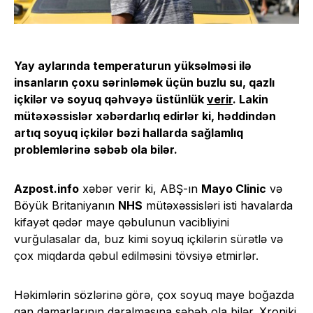
Yay aylarında temperaturun yüksəlməsi ilə
insanların çoxu sərinləmək üçün buzlu su, qazlı
içkilər və soyuq qəhvəyə üstünlük
verir
. Lakin
mütəxəssislər xəbərdarlıq edirlər ki, həddindən
artıq soyuq içkilər bəzi hallarda sağlamlıq
problemlərinə səbəb ola bilər.
Azpost.info
xəbər verir ki, ABŞ-ın
Mayo Clinic
və
Böyük Britaniyanın
NHS
mütəxəssisləri isti havalarda
kifayət qədər maye qəbulunun vacibliyini
vurğulasalar da, buz kimi soyuq içkilərin sürətlə və
çox miqdarda qəbul edilməsini tövsiyə etmirlər.
Həkimlərin sözlərinə görə, çox soyuq maye boğazda
qan damarlarının daralmasına səbəb ola bilər. Xroniki