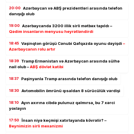
20:00
Azərbaycan və ABŞ prezidentləri arasında telefon
danışığı olub
19:00
Azərbaycanda 3200 illik sirli mətbəx tapıldı –
Qədim insanların menyusu heyrətləndirdi
18:45
Vaşinqton görüşü Cənubi Qafqazda oyunu dəyişdi
–
Azərbaycanın rolu artır
18:39
Tramp Ermənistan və Azərbaycan arasında sülhə
nail olub –
ABŞ dövlət katibi
18:37
Paşinyanla Tramp arasında telefon danışığı olub
18:30
Avtomobilin ömrünü qısaldan 8 sürücülük vərdişi
18:10
Ayın axırına cibdə pulunuz qalmırsa, bu 7 xərci
yoxlayın
17:50
İnsan niyə keçmişi xatırlayanda kövrəlir? –
Beynimizin sirli mexanizmi