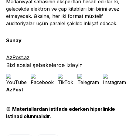
Mədəniyyət sahəsinin ekspertləri hesab edirlər ki,
gələcəkdə elektron və çap kitabları bir-birini əvəz
etməyəcək. Əksinə, hər iki format müxtəlif
auditoriyalar üçün paralel şəkildə inkişaf edəcək.
Sunay
AzPost.az
Bizi sosial şəbəkələrdə izləyin
AzPost
©
Materiallardan istifadə edərkən hiperlinklə
istinad olunmalıdır
.