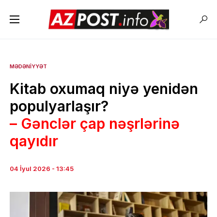
MƏDƏNIYYƏT
Kitab oxumaq niyə yenidən
populyarlaşır?
– Gənclər çap nəşrlərinə
qayıdır
04 İyul 2026 - 13:45