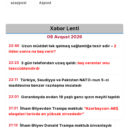
azazpost
Azpost
Xəbər Lenti
08 Avqust 2026
22:40
Uzun müddət tək qalmaq sağlamlığa təsir edir –
2
ildən sonra nə baş verir?
22:23
3 gün telefondan uzaq qaldı:
baş verənlər onu
təəccübləndirdi
22:11
Türkiyə, Səudiyyə və Pakistan NATO-nun 5-ci
maddəsinə bənzər razılaşma imzaladı
22:01
Goranboyda evdən 18 yaşlı gənc qızın meyiti tapıldı
21:21
İlham Əliyevdən Trampa məktub:
“Azərbaycan-ABŞ
əlaqələri tarixdə ən yüksək zirvədədir”
21:13
İlham Əliyev Donald Trampa məktub ünvanlayıb