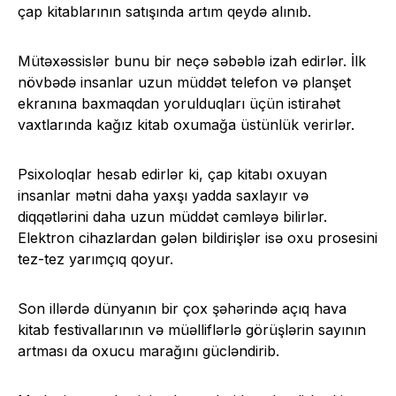
çap kitablarının satışında artım qeydə alınıb.
Mütəxəssislər bunu bir neçə səbəblə izah edirlər. İlk
növbədə insanlar uzun müddət telefon və planşet
ekranına baxmaqdan yorulduqları üçün istirahət
vaxtlarında kağız kitab oxumağa üstünlük verirlər.
Psixoloqlar hesab edirlər ki, çap kitabı oxuyan
insanlar mətni daha yaxşı yadda saxlayır və
diqqətlərini daha uzun müddət cəmləyə bilirlər.
Elektron cihazlardan gələn bildirişlər isə oxu prosesini
tez-tez yarımçıq qoyur.
Son illərdə dünyanın bir çox şəhərində açıq hava
kitab festivallarının və müəlliflərlə görüşlərin sayının
artması da oxucu marağını gücləndirib.