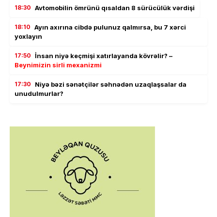
18:30
Avtomobilin ömrünü qısaldan 8 sürücülük vərdişi
18:10
Ayın axırına cibdə pulunuz qalmırsa, bu 7 xərci
yoxlayın
17:50
İnsan niyə keçmişi xatırlayanda kövrəlir? –
Beynimizin sirli mexanizmi
17:30
Niyə bəzi sənətçilər səhnədən uzaqlaşsalar da
unudulmurlar?