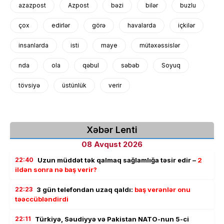
azazpost
Azpost
bəzi
bilər
buzlu
çox
edirlər
görə
havalarda
içkilər
insanlarda
isti
maye
mütəxəssislər
nda
ola
qəbul
səbəb
Soyuq
tövsiyə
üstünlük
verir
Xəbər Lenti
08 Avqust 2026
22:40
Uzun müddət tək qalmaq sağlamlığa təsir edir –
2
ildən sonra nə baş verir?
22:23
3 gün telefondan uzaq qaldı:
baş verənlər onu
təəccübləndirdi
22:11
Türkiyə, Səudiyyə və Pakistan NATO-nun 5-ci