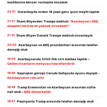
maddəsinə bənzər razılaşma imzaladı
22:01
Goranboyda evdən 18 yaşlı gənc qızın meyiti tapıldı
21:21
İlham Əliyevdən Trampa məktub:
“Azərbaycan-ABŞ
əlaqələri tarixdə ən yüksək zirvədədir”
21:13
İlham Əliyev Donald Trampa məktub ünvanlayıb
20:00
Azərbaycan və ABŞ prezidentləri arasında telefon
danışığı olub
19:00
Azərbaycanda 3200 illik sirli mətbəx tapıldı –
Qədim insanların menyusu heyrətləndirdi
18:45
Vaşinqton görüşü Cənubi Qafqazda oyunu dəyişdi
–
Azərbaycanın rolu artır
18:39
Tramp Ermənistan və Azərbaycan arasında sülhə
nail olub –
ABŞ dövlət katibi
18:37
Paşinyanla Tramp arasında telefon danışığı olub