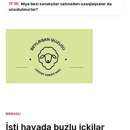
17:30
Niyə bəzi sənətçilər səhnədən uzaqlaşsalar da
unudulmurlar?
MARAQLI
İsti havada buzlu içkilər