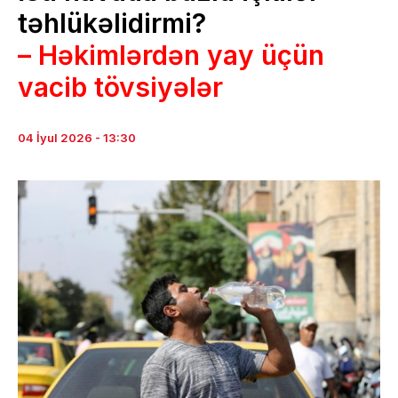
təhlükəlidirmi?
– Həkimlərdən yay üçün
vacib tövsiyələr
04 İyul 2026 - 13:30