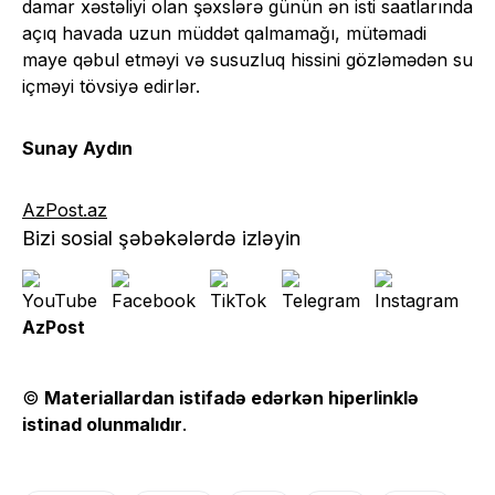
damar xəstəliyi olan şəxslərə günün ən isti saatlarında
açıq havada uzun müddət qalmamağı, mütəmadi
maye qəbul etməyi və susuzluq hissini gözləmədən su
içməyi tövsiyə edirlər.
Sunay Aydın
AzPost.az
Bizi sosial şəbəkələrdə izləyin
AzPost
©
Materiallardan istifadə edərkən hiperlinklə
istinad olunmalıdır
.