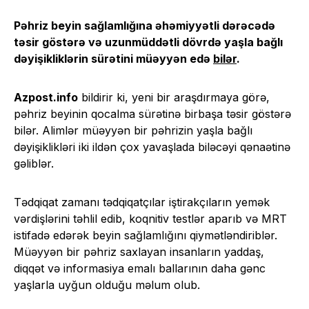
Pəhriz beyin sağlamlığına əhəmiyyətli dərəcədə
təsir göstərə və uzunmüddətli dövrdə yaşla bağlı
dəyişikliklərin sürətini müəyyən edə
bilər
.
Azpost.info
bildirir ki, yeni bir araşdırmaya görə,
pəhriz beyinin qocalma sürətinə birbaşa təsir göstərə
bilər. Alimlər müəyyən bir pəhrizin yaşla bağlı
dəyişiklikləri iki ildən çox yavaşlada biləcəyi qənaətinə
gəliblər.
Tədqiqat zamanı tədqiqatçılar iştirakçıların yemək
vərdişlərini təhlil edib, koqnitiv testlər aparıb və MRT
istifadə edərək beyin sağlamlığını qiymətləndiriblər.
Müəyyən bir pəhriz saxlayan insanların yaddaş,
diqqət və informasiya emalı ballarının daha gənc
yaşlarla uyğun olduğu məlum olub.