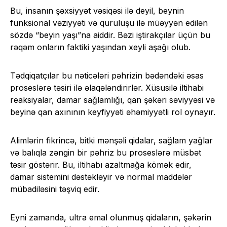
Bu, insanın şəxsiyyət vəsiqəsi ilə deyil, beynin
funksional vəziyyəti və quruluşu ilə müəyyən edilən
sözdə “beyin yaşı”na aiddir. Bəzi iştirakçılar üçün bu
rəqəm onların faktiki yaşından xeyli aşağı olub.
Tədqiqatçılar bu nəticələri pəhrizin bədəndəki əsas
proseslərə təsiri ilə əlaqələndirirlər. Xüsusilə iltihabi
reaksiyalar, damar sağlamlığı, qan şəkəri səviyyəsi və
beyinə qan axınının keyfiyyəti əhəmiyyətli rol oynayır.
Alimlərin fikrincə, bitki mənşəli qidalar, sağlam yağlar
və balıqla zəngin bir pəhriz bu proseslərə müsbət
təsir göstərir. Bu, iltihabı azaltmağa kömək edir,
damar sistemini dəstəkləyir və normal maddələr
mübadiləsini təşviq edir.
Eyni zamanda, ultra emal olunmuş qidaların, şəkərin