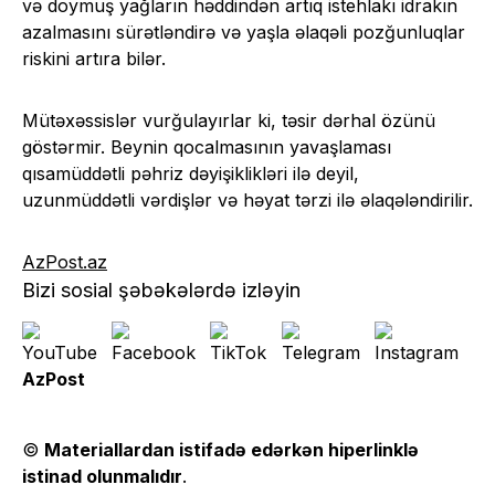
və doymuş yağların həddindən artıq istehlakı idrakın
azalmasını sürətləndirə və yaşla əlaqəli pozğunluqlar
riskini artıra bilər.
Mütəxəssislər vurğulayırlar ki, təsir dərhal özünü
göstərmir. Beynin qocalmasının yavaşlaması
qısamüddətli pəhriz dəyişiklikləri ilə deyil,
uzunmüddətli vərdişlər və həyat tərzi ilə əlaqələndirilir.
AzPost.az
Bizi sosial şəbəkələrdə izləyin
AzPost
©
Materiallardan istifadə edərkən hiperlinklə
istinad olunmalıdır
.