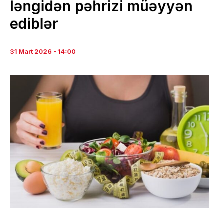
ləngidən pəhrizi müəyyən
ediblər
31 Mart 2026 - 14:00