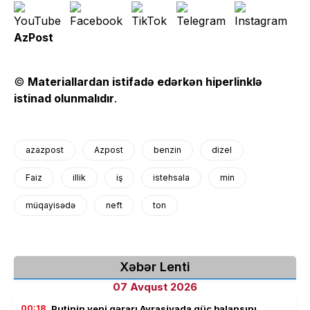
AzPost
©
Materiallardan istifadə edərkən hiperlinklə
istinad olunmalıdır
.
azazpost
Azpost
benzin
dizel
Faiz
illik
iş
istehsala
min
müqayisədə
neft
ton
Xəbər Lenti
07 Avqust 2026
00:18
Putinin yeni qərarı Avrasiyada güc balansını