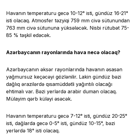
Havanın temperaturu gecə 10-12° isti, gündüz 16-21°
isti olacaq. Atmosfer təzyiqi 759 mm civə sütunundan
763 mm civə sütununa yüksələcək. Nisbi rütubət 75-
85 % təşkil edəcək.
Azərbaycanın rayonlarında hava necə olacaq?
Azərbaycanın əksər rayonlarında havanın əsasən
yağmursuz keçəcəyi gözlənilir. Lakin gündüz bəzi
dağlıq ərazilərdə qısamüddətli yağıntılı olacağı
ehtimalı var. Bəzi yerlərdə arabir duman olacaq.
Mülayim qərb küləyi əsəcək.
Havanın temperaturu gecə 7-12° isti, gündüz 20-25°
isti, dağlarda gecə 0-5° isti, gündüz 10-15°, bəzi
yerlərdə 18° isti olacaq.