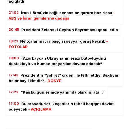
açıqladı
21:02
İran Hörmüzlə bağlı sensasion qərara hazırlaşır
-
ABŞ və İsrail gəmilərinə qadağa
20:45
Prezident Zelenski Ceyhun Bayramovu qəbul edib
18:21
Neftçalanın icra başçısı səyyar görüş keçirib
–
FOTOLAR
18:00
“Azərbaycan Ukraynanın ərazi bütövlüyünü
dəstəkləyir və humanitar yardım davam edəcək”
17:43
Prezidentin “Şöhrət” ordeni ilə təltif etdiyi Bəxtiyar
Aslanbəyli kimdir?
- DOSYE
17:22
“Kaş bu günlərimdə yanımda olardın, ata…”
17:00
Bu prosedurları keçənlərin təhsil haqqını dövlət
ödəyəcək
- AÇIQLAMA