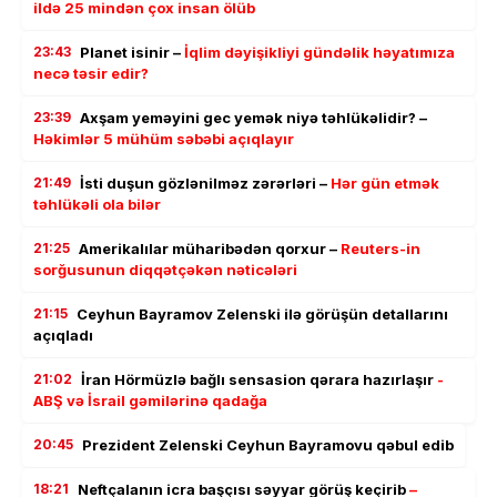
ildə 25 mindən çox insan ölüb
23:43
Planet isinir –
İqlim dəyişikliyi gündəlik həyatımıza
necə təsir edir?
23:39
Axşam yeməyini gec yemək niyə təhlükəlidir? –
Həkimlər 5 mühüm səbəbi açıqlayır
21:49
İsti duşun gözlənilməz zərərləri –
Hər gün etmək
təhlükəli ola bilər
21:25
Amerikalılar müharibədən qorxur –
Reuters-in
sorğusunun diqqətçəkən nəticələri
21:15
Ceyhun Bayramov Zelenski ilə görüşün detallarını
açıqladı
21:02
İran Hörmüzlə bağlı sensasion qərara hazırlaşır
-
ABŞ və İsrail gəmilərinə qadağa
20:45
Prezident Zelenski Ceyhun Bayramovu qəbul edib
18:21
Neftçalanın icra başçısı səyyar görüş keçirib
–