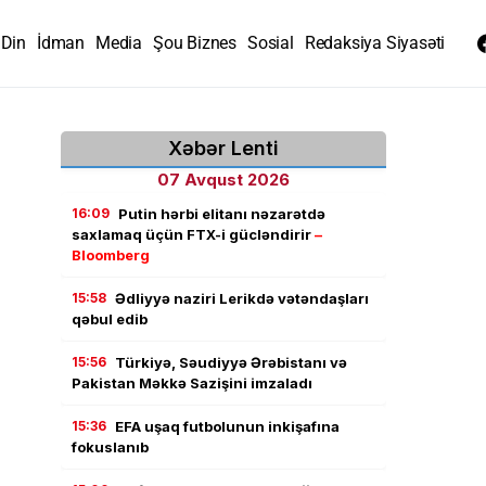
Din
İdman
Media
Şou Biznes
Sosial
Redaksiya Siyasəti
Xəbər Lenti
07 Avqust 2026
16:09
Putin hərbi elitanı nəzarətdə
saxlamaq üçün FTX-i gücləndirir
–
Bloomberg
15:58
Ədliyyə naziri Lerikdə vətəndaşları
qəbul edib
15:56
Türkiyə, Səudiyyə Ərəbistanı və
Pakistan Məkkə Sazişini imzaladı
15:36
EFA uşaq futbolunun inkişafına
fokuslanıb