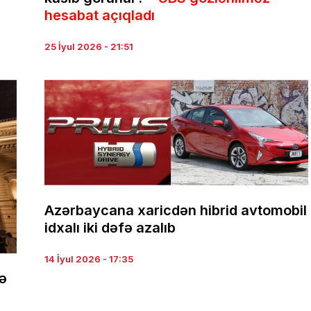
hesabat açıqladı
25 İyul 2026 - 21:51
Azərbaycana xaricdən hibrid avtomobil
idxalı iki dəfə azalıb
14 İyul 2026 - 17:35
də