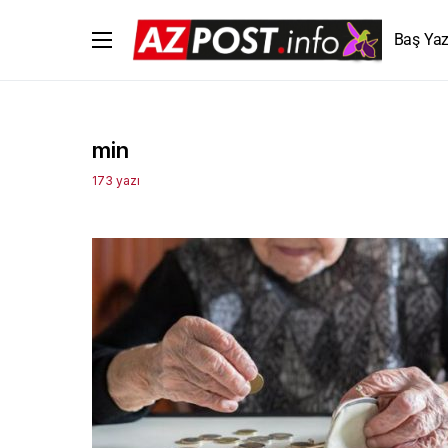
Baş Yaz
min
173 yazı