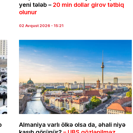
yeni tələb –
20 min dollar girov tətbiq
olunur
02 Avqust 2026 - 15:21
b
Almaniya varlı ölkə olsa da, əhali niyə
kasıb görünür?
– UBS gözlənilməz