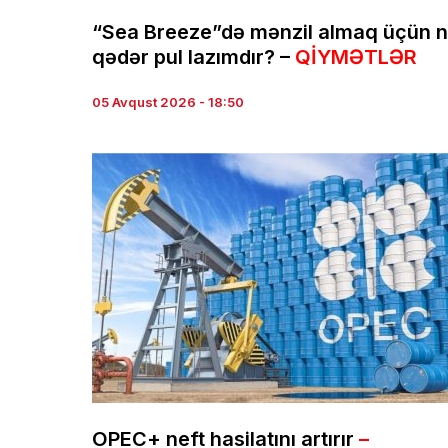
“Sea Breeze”də mənzil almaq üçün 
qədər pul lazımdır? –
QİYMƏTLƏR
05 Avqust 2026 - 18:50
OPEC+ neft hasilatını artırır
–