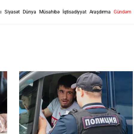
ı
Siyasət
Dünya
Müsahibə
İqtisadiyyat
Araşdırma
Gündəm