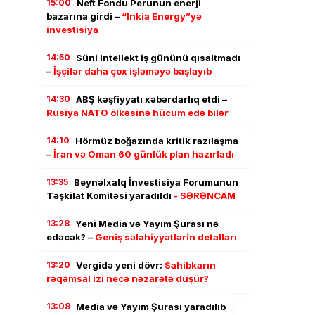
15:00
Neft Fondu Perunun enerji
bazarına girdi –
“Inkia Energy”yə
investisiya
14:50
Süni intellekt iş gününü qısaltmadı
–
İşçilər daha çox işləməyə başlayıb
14:30
ABŞ kəşfiyyatı xəbərdarlıq etdi –
Rusiya NATO ölkəsinə hücum edə bilər
14:10
Hörmüz boğazında kritik razılaşma
–
İran və Oman 60 günlük plan hazırladı
13:35
Beynəlxalq İnvestisiya Forumunun
Təşkilat Komitəsi yaradıldı
- SƏRƏNCAM
13:28
Yeni Media və Yayım Şurası nə
edəcək? –
Geniş səlahiyyətlərin detalları
13:20
Vergidə yeni dövr:
Sahibkarın
rəqəmsal izi necə nəzarətə düşür?
13:08
Media və Yayım Şurası yaradılıb