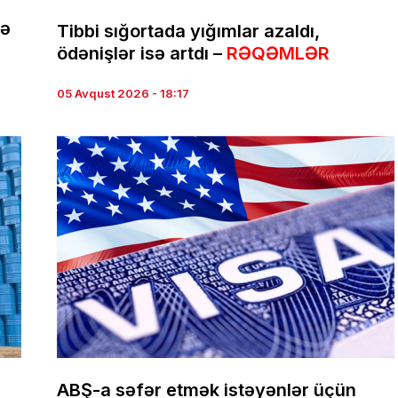
nə
Tibbi sığortada yığımlar azaldı,
ödənişlər isə artdı –
RƏQƏMLƏR
05 Avqust 2026 - 18:17
ABŞ-a səfər etmək istəyənlər üçün