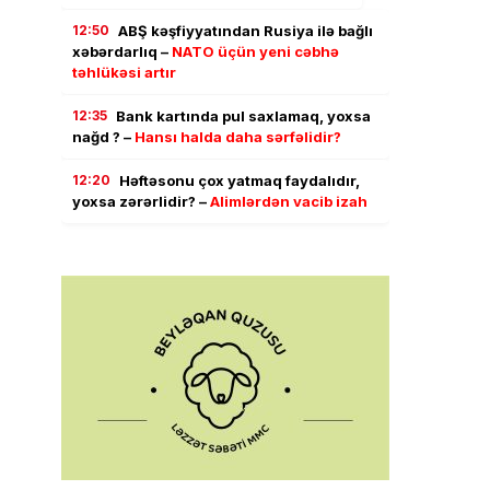
12:50
ABŞ kəşfiyyatından Rusiya ilə bağlı
xəbərdarlıq –
NATO üçün yeni cəbhə
təhlükəsi artır
12:35
Bank kartında pul saxlamaq, yoxsa
nağd ? –
Hansı halda daha sərfəlidir?
12:20
Həftəsonu çox yatmaq faydalıdır,
yoxsa zərərlidir? –
Alimlərdən vacib izah