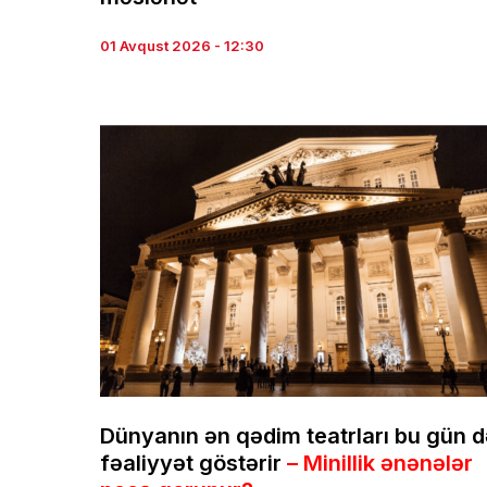
01 Avqust 2026 - 12:30
Dünyanın ən qədim teatrları bu gün 
fəaliyyət göstərir
– Minillik ənənələr