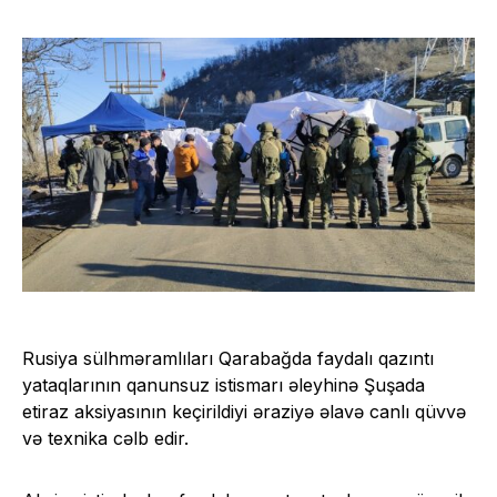
Rusiya sülhməramlıları Qarabağda faydalı qazıntı
yataqlarının qanunsuz istismarı əleyhinə Şuşada
etiraz aksiyasının keçirildiyi əraziyə əlavə canlı qüvvə
və texnika cəlb edir.