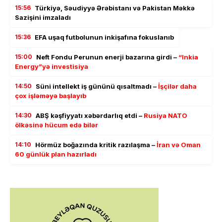
15:56
Türkiyə, Səudiyyə Ərəbistanı və Pakistan Məkkə
Sazişini imzaladı
15:36
EFA uşaq futbolunun inkişafına fokuslanıb
15:00
Neft Fondu Perunun enerji bazarına girdi –
“Inkia
Energy”yə investisiya
14:50
Süni intellekt iş gününü qısaltmadı –
İşçilər daha
çox işləməyə başlayıb
14:30
ABŞ kəşfiyyatı xəbərdarlıq etdi –
Rusiya NATO
ölkəsinə hücum edə bilər
14:10
Hörmüz boğazında kritik razılaşma –
İran və Oman
60 günlük plan hazırladı