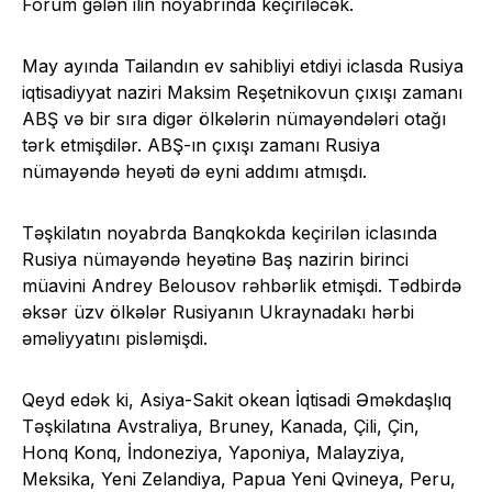
Forum gələn ilin noyabrında keçiriləcək.
May ayında Tailandın ev sahibliyi etdiyi iclasda Rusiya
iqtisadiyyat naziri Maksim Reşetnikovun çıxışı zamanı
ABŞ və bir sıra digər ölkələrin nümayəndələri otağı
tərk etmişdilər. ABŞ-ın çıxışı zamanı Rusiya
nümayəndə heyəti də eyni addımı atmışdı.
Təşkilatın noyabrda Banqkokda keçirilən iclasında
Rusiya nümayəndə heyətinə Baş nazirin birinci
müavini Andrey Belousov rəhbərlik etmişdi. Tədbirdə
əksər üzv ölkələr Rusiyanın Ukraynadakı hərbi
əməliyyatını pisləmişdi.
Qeyd edək ki, Asiya-Sakit okean İqtisadi Əməkdaşlıq
Təşkilatına Avstraliya, Bruney, Kanada, Çili, Çin,
Honq Konq, İndoneziya, Yaponiya, Malayziya,
Meksika, Yeni Zelandiya, Papua Yeni Qvineya, Peru,