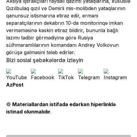
Aksiya iştirakçıları faydalı qazıntı yataqlarına, xüsusilə
Qızılbulaq qızıl və Dəmirli mis-molibden yataqlarının
qanunsuz istismarına etiraz edir, erməni
separatçılarının dekabrın 10-da monitorinqə imkan
verməməsinə kəskin etiraz bildirir, bununla bağlı
lazımı tədbir görmədiyinə görə Rusiya
sülhməramlılarının komandanı Andrey Volkovun
görüşə gəlməsini tələb edirlər.
Bizi sosial şəbəkələrdə izləyin
AzPost
©
Materiallardan istifadə edərkən hiperlinklə
istinad olunmalıdır
.