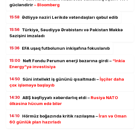
gücləndirir
– Bloomberg
15:58
Ədliyyə naziri Lerikdə vətəndaşları qəbul edib
15:56
Türkiyə, Səudiyyə Ərəbistanı və Pakistan Məkkə
Sazişini imzaladı
15:36
EFA uşaq futbolunun inkişafına fokuslanıb
15:00
Neft Fondu Perunun enerji bazarına girdi –
“Inkia
Energy”yə investisiya
14:50
Süni intellekt iş gününü qısaltmadı –
İşçilər daha
çox işləməyə başlayıb
14:30
ABŞ kəşfiyyatı xəbərdarlıq etdi –
Rusiya NATO
ölkəsinə hücum edə bilər
14:10
Hörmüz boğazında kritik razılaşma –
İran və Oman
60 günlük plan hazırladı