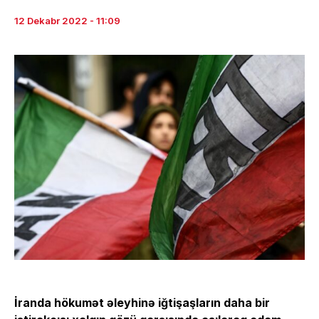
12 Dekabr 2022 - 11:09
İranda hökumət əleyhinə iğtişaşların daha bir