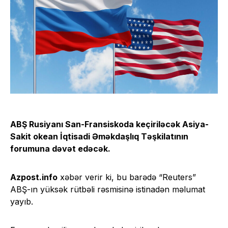
ABŞ Rusiyanı San-Fransiskoda keçiriləcək Asiya-
Sakit okean İqtisadi Əməkdaşlıq Təşkilatının
forumuna dəvət edəcək.
Azpost.info
xəbər verir ki, bu barədə “Reuters”
ABŞ-ın yüksək rütbəli rəsmisinə istinadən məlumat
yayıb.