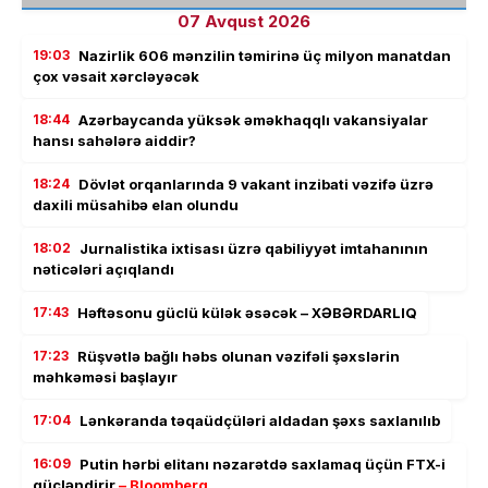
07 Avqust 2026
19:03
Nazirlik 606 mənzilin təmirinə üç milyon manatdan
çox vəsait xərcləyəcək
18:44
Azərbaycanda yüksək əməkhaqqlı vakansiyalar
hansı sahələrə aiddir?
18:24
Dövlət orqanlarında 9 vakant inzibati vəzifə üzrə
daxili müsahibə elan olundu
18:02
Jurnalistika ixtisası üzrə qabiliyyət imtahanının
nəticələri açıqlandı
17:43
Həftəsonu güclü külək əsəcək – XƏBƏRDARLIQ
17:23
Rüşvətlə bağlı həbs olunan vəzifəli şəxslərin
məhkəməsi başlayır
17:04
Lənkəranda təqaüdçüləri aldadan şəxs saxlanılıb
16:09
Putin hərbi elitanı nəzarətdə saxlamaq üçün FTX-i
gücləndirir
– Bloomberg