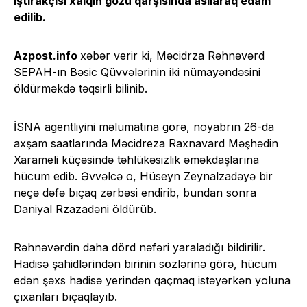
iştirakçısı xalqın gözü qarşısında asılaraq edam
edilib.
Azpost.info
xəbər verir ki, Məcidrza Rəhnəvərd
SEPAH-ın Bəsic Qüvvələrinin iki nümayəndəsini
öldürməkdə təqsirli bilinib.
İSNA agentliyini məlumatına görə, noyabrın 26-da
axşam saatlarında Məcidreza Raxnavard Məşhədin
Xarameli küçəsində təhlükəsizlik əməkdaşlarına
hücum edib. Əvvəlcə o, Hüseyn Zeynalzadəyə bir
neçə dəfə bıçaq zərbəsi endirib, bundan sonra
Daniyal Rzazadəni öldürüb.
Rəhnəvərdin daha dörd nəfəri yaraladığı bildirilir.
Hadisə şahidlərindən birinin sözlərinə görə, hücum
edən şəxs hadisə yerindən qaçmaq istəyərkən yoluna
çıxanları bıçaqlayıb.