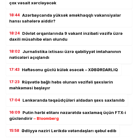
çox vəsait xərcləyəcək
18:44
Azərbaycanda yüksək əməkhaqqlı vakansiyalar
hansı sahələrə aiddir?
18:24
Dövlət orqanlarında 9 vakant inzibati vəzifə üzrə
daxili müsahibə elan olundu
18:02
Jurnalistika ixtisası üzrə qabiliyyət imtahanının
nəticələri açıqlandı
17:43
Həftəsonu güclü külək əsəcək – XƏBƏRDARLIQ
17:23
Rüşvətlə bağlı həbs olunan vəzifəli şəxslərin
məhkəməsi başlayır
17:04
Lənkəranda təqaüdçüləri aldadan şəxs saxlanılıb
16:09
Putin hərbi elitanı nəzarətdə saxlamaq üçün FTX-i
gücləndirir
– Bloomberg
15:58
Ədliyyə naziri Lerikdə vətəndaşları qəbul edib