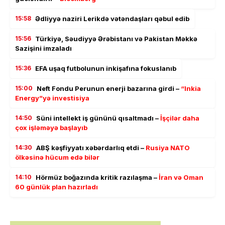
15:58
Ədliyyə naziri Lerikdə vətəndaşları qəbul edib
15:56
Türkiyə, Səudiyyə Ərəbistanı və Pakistan Məkkə
Sazişini imzaladı
15:36
EFA uşaq futbolunun inkişafına fokuslanıb
15:00
Neft Fondu Perunun enerji bazarına girdi –
“Inkia
Energy”yə investisiya
14:50
Süni intellekt iş gününü qısaltmadı –
İşçilər daha
çox işləməyə başlayıb
14:30
ABŞ kəşfiyyatı xəbərdarlıq etdi –
Rusiya NATO
ölkəsinə hücum edə bilər
14:10
Hörmüz boğazında kritik razılaşma –
İran və Oman
60 günlük plan hazırladı