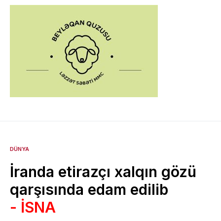
DÜNYA
İranda etirazçı xalqın gözü
qarşısında edam edilib
- İSNA