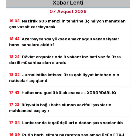
Xəbər Lenti
07 Avqust 2026
19:03
Nazirlik 606 mənzilin təmirinə üç milyon manatdan
çox vəsait xərcləyəcək
18:44
Azərbaycanda yüksək əməkhaqqlı vakansiyalar
hansı sahələrə aiddir?
18:24
Dövlət orqanlarında 9 vakant inzibati vəzifə üzrə
daxili müsahibə elan olundu
18:02
Jurnalistika ixtisası üzrə qabiliyyət imtahanının
nəticələri açıqlandı
17:43
Həftəsonu güclü külək əsəcək – XƏBƏRDARLIQ
17:23
Rüşvətlə bağlı həbs olunan vəzifəli şəxslərin
məhkəməsi başlayır
17:04
Lənkəranda təqaüdçüləri aldadan şəxs saxlanılıb
16:09
Putin hərbi elitanı nəzarətdə saxlamaq üçün FTX-i