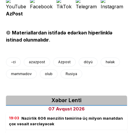
AzPost
©
Materiallardan istifadə edərkən hiperlinklə
istinad olunmalıdır
.
-ci
azazpost
Azpost
döyü
həlak
məmmədov
olub
Rusiya
Xəbər Lenti
07 Avqust 2026
19:03
Nazirlik 606 mənzilin təmirinə üç milyon manatdan
çox vəsait xərcləyəcək