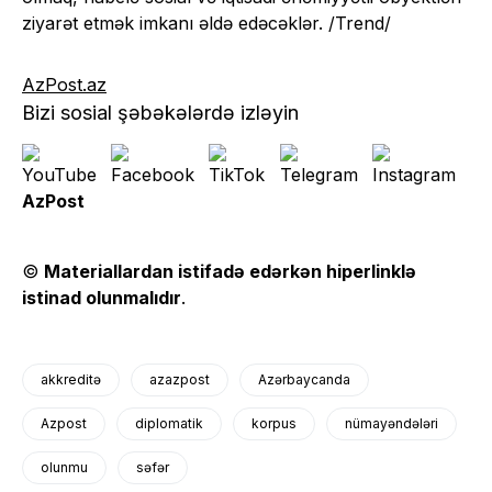
ziyarət etmək imkanı əldə edəcəklər. /Trend/
AzPost.az
Bizi sosial şəbəkələrdə izləyin
AzPost
©
Materiallardan istifadə edərkən hiperlinklə
istinad olunmalıdır
.
akkreditə
azazpost
Azərbaycanda
Azpost
diplomatik
korpus
nümayəndələri
olunmu
səfər