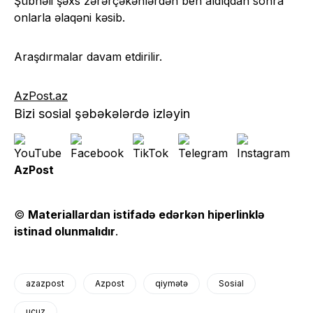
Şübhəli şəxs zərərçəkənlərdən beh aldıqdan sonra
onlarla əlaqəni kəsib.
Araşdırmalar davam etdirilir.
AzPost.az
Bizi sosial şəbəkələrdə izləyin
AzPost
©
Materiallardan istifadə edərkən hiperlinklə
istinad olunmalıdır
.
azazpost
Azpost
qiymətə
Sosial
ucuz