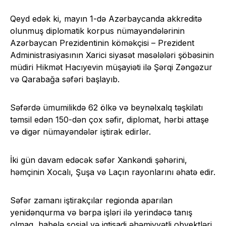
Qeyd edək ki, mayın 1-də Azərbaycanda akkreditə
olunmuş diplomatik korpus nümayəndələrinin
Azərbaycan Prezidentinin köməkçisi – Prezident
Administrasiyasının Xarici siyasət məsələləri şöbəsinin
müdiri Hikmət Hacıyevin müşayiəti ilə Şərqi Zəngəzur
və Qarabağa səfəri başlayıb.
Səfərdə ümumilikdə 62 ölkə və beynəlxalq təşkilatı
təmsil edən 150-dən çox səfir, diplomat, hərbi attaşe
və digər nümayəndələr iştirak edirlər.
İki gün davam edəcək səfər Xankəndi şəhərini,
həmçinin Xocalı, Şuşa və Laçın rayonlarını əhatə edir.
Səfər zamanı iştirakçılar regionda aparılan
yenidənqurma və bərpa işləri ilə yerindəcə tanış
olmaq, habelə sosial və iqtisadi əhəmiyyətli obyektləri