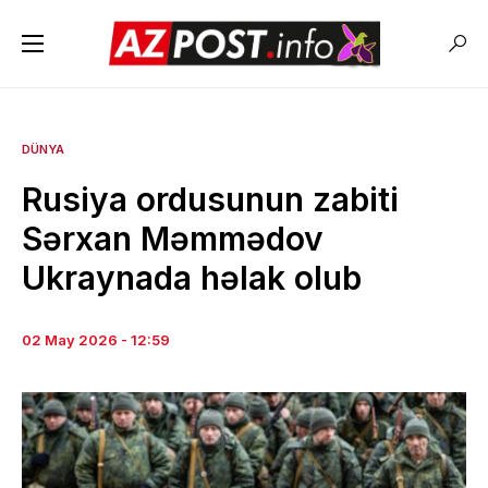
DÜNYA
Rusiya ordusunun zabiti
Sərxan Məmmədov
Ukraynada həlak olub
02 May 2026 - 12:59