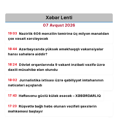
Xəbər Lenti
07 Avqust 2026
19:03
Nazirlik 606 mənzilin təmirinə üç milyon manatdan
çox vəsait xərcləyəcək
18:44
Azərbaycanda yüksək əməkhaqqlı vakansiyalar
hansı sahələrə aiddir?
18:24
Dövlət orqanlarında 9 vakant inzibati vəzifə üzrə
daxili müsahibə elan olundu
18:02
Jurnalistika ixtisası üzrə qabiliyyət imtahanının
nəticələri açıqlandı
17:43
Həftəsonu güclü külək əsəcək – XƏBƏRDARLIQ
17:23
Rüşvətlə bağlı həbs olunan vəzifəli şəxslərin
məhkəməsi başlayır