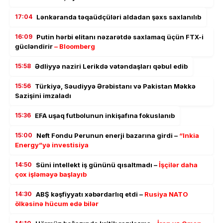
17:04
Lənkəranda təqaüdçüləri aldadan şəxs saxlanılıb
16:09
Putin hərbi elitanı nəzarətdə saxlamaq üçün FTX-i
gücləndirir
– Bloomberg
15:58
Ədliyyə naziri Lerikdə vətəndaşları qəbul edib
15:56
Türkiyə, Səudiyyə Ərəbistanı və Pakistan Məkkə
Sazişini imzaladı
15:36
EFA uşaq futbolunun inkişafına fokuslanıb
15:00
Neft Fondu Perunun enerji bazarına girdi –
“Inkia
Energy”yə investisiya
14:50
Süni intellekt iş gününü qısaltmadı –
İşçilər daha
çox işləməyə başlayıb
14:30
ABŞ kəşfiyyatı xəbərdarlıq etdi –
Rusiya NATO
ölkəsinə hücum edə bilər