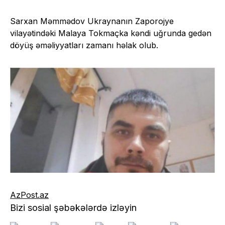
Sarxan Məmmədov Ukraynanın Zaporojye
vilayətindəki Malaya Tokmaçka kəndi uğrunda gedən
döyüş əməliyyatları zamanı həlak olub.
AzPost.az
Bizi sosial şəbəkələrdə izləyin