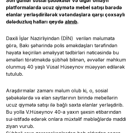
Son günlər sosial şəbəkələr və digər onlayn
platformalarda ucuz qiymətə mebel satışı barədə
elanlar yerləşdirilərək vətəndaşlara qarşı çoxsaylı
dələduzluq halları qeydə
alınıb
.
Daxili İşlər Nazirliyindən (DİN) verilən məlumata
görə, Bakı şəhərində polis əməkdaşları tərəfindən
həyata keçirilən əməliyyat tədbirləri nəticəsində bu
əməlləri törətməkdə şübhəli bilinən, əvvəllər məhkum
olunmuş 40 yaşlı Vüsal Hüseynov müəyyən edilərək
tutulub.
Araşdırmalar zamanı məlum olub ki, o, sosial
şəbəkələrdə və elan saytlarının birində mebellərin
ucuz qiymətə satışı ilə bağlı saxta elanlar yerləşdirib.
Bu yolla V.Hüseynov 40-a yaxın şəxsin etibarından
sui-istifadə edərək onlara müxtəlif məbləğlərdə maddi
ziyan vurub.