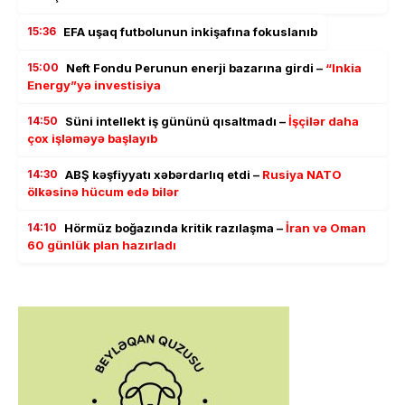
15:36
EFA uşaq futbolunun inkişafına fokuslanıb
15:00
Neft Fondu Perunun enerji bazarına girdi –
“Inkia
Energy”yə investisiya
14:50
Süni intellekt iş gününü qısaltmadı –
İşçilər daha
çox işləməyə başlayıb
14:30
ABŞ kəşfiyyatı xəbərdarlıq etdi –
Rusiya NATO
ölkəsinə hücum edə bilər
14:10
Hörmüz boğazında kritik razılaşma –
İran və Oman
60 günlük plan hazırladı