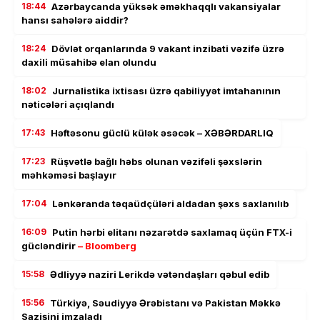
18:44
Azərbaycanda yüksək əməkhaqqlı vakansiyalar
hansı sahələrə aiddir?
18:24
Dövlət orqanlarında 9 vakant inzibati vəzifə üzrə
daxili müsahibə elan olundu
18:02
Jurnalistika ixtisası üzrə qabiliyyət imtahanının
nəticələri açıqlandı
17:43
Həftəsonu güclü külək əsəcək – XƏBƏRDARLIQ
17:23
Rüşvətlə bağlı həbs olunan vəzifəli şəxslərin
məhkəməsi başlayır
17:04
Lənkəranda təqaüdçüləri aldadan şəxs saxlanılıb
16:09
Putin hərbi elitanı nəzarətdə saxlamaq üçün FTX-i
gücləndirir
– Bloomberg
15:58
Ədliyyə naziri Lerikdə vətəndaşları qəbul edib
15:56
Türkiyə, Səudiyyə Ərəbistanı və Pakistan Məkkə
Sazişini imzaladı