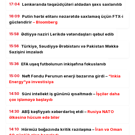
17:04
Lənkəranda təqaüdçüləri aldadan şəxs saxlanılıb
16:09
Putin hərbi elitanı nəzarətdə saxlamaq üçün FTX-i
gücləndirir
– Bloomberg
15:58
Ədliyyə naziri Lerikdə vətəndaşları qəbul edib
15:56
Türkiyə, Səudiyyə Ərəbistanı və Pakistan Məkkə
Sazişini imzaladı
15:36
EFA uşaq futbolunun inkişafına fokuslanıb
15:00
Neft Fondu Perunun enerji bazarına girdi –
“Inkia
Energy”yə investisiya
14:50
Süni intellekt iş gününü qısaltmadı –
İşçilər daha
çox işləməyə başlayıb
14:30
ABŞ kəşfiyyatı xəbərdarlıq etdi –
Rusiya NATO
ölkəsinə hücum edə bilər
14:10
Hörmüz boğazında kritik razılaşma –
İran və Oman
60 günlük plan hazırladı