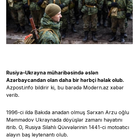
Rusiya–Ukrayna müharibəsində əslən
Azərbaycandan olan daha bir hərbçi həlak
olub
.
Azpost.info bildirir ki, bu barədə Modern.az xəbər
verib.
1996-ci ildə Bakıda anadan olmuş Sərxan Arzu oğlu
Məmmədov Ukraynada döyüşlər zamanı həyatını
itirib. O, Rusiya Silahlı Qüvvələrinin 1441-ci motoatıcı
alayın baş leytenantı olub.