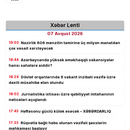
Xəbər Lenti
07 Avqust 2026
19:03
Nazirlik 606 mənzilin təmirinə üç milyon manatdan
çox vəsait xərcləyəcək
18:44
Azərbaycanda yüksək əməkhaqqlı vakansiyalar
hansı sahələrə aiddir?
18:24
Dövlət orqanlarında 9 vakant inzibati vəzifə üzrə
daxili müsahibə elan olundu
18:02
Jurnalistika ixtisası üzrə qabiliyyət imtahanının
nəticələri açıqlandı
17:43
Həftəsonu güclü külək əsəcək – XƏBƏRDARLIQ
17:23
Rüşvətlə bağlı həbs olunan vəzifəli şəxslərin
məhkəməsi başlayır