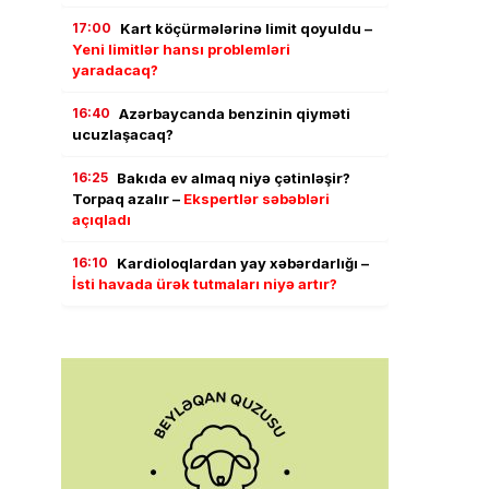
17:00
Kart köçürmələrinə limit qoyuldu –
Yeni limitlər hansı problemləri
yaradacaq?
16:40
Azərbaycanda benzinin qiyməti
ucuzlaşacaq?
16:25
Bakıda ev almaq niyə çətinləşir?
Torpaq azalır –
Ekspertlər səbəbləri
açıqladı
16:10
Kardioloqlardan yay xəbərdarlığı –
İsti havada ürək tutmaları niyə artır?