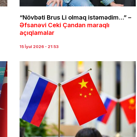
“Növbəti Brus Li olmaq istəmədim…” –
Əfsanəvi Ceki Çandan maraqlı
açıqlamalar
15 İyul 2026 - 21:53