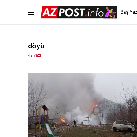
Baş Yaz
döyü
42 yazı