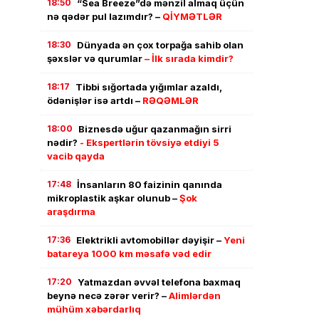
18:50
“Sea Breeze”də mənzil almaq üçün
nə qədər pul lazımdır? –
QİYMƏTLƏR
18:30
Dünyada ən çox torpağa sahib olan
şəxslər və qurumlar
– İlk sırada kimdir?
18:17
Tibbi sığortada yığımlar azaldı,
ödənişlər isə artdı –
RƏQƏMLƏR
18:00
Biznesdə uğur qazanmağın sirri
nədir?
- Ekspertlərin tövsiyə etdiyi 5
vacib qayda
17:48
İnsanların 80 faizinin qanında
mikroplastik aşkar olunub –
Şok
araşdırma
17:36
Elektrikli avtomobillər dəyişir –
Yeni
batareya 1000 km məsafə vəd edir
17:20
Yatmazdan əvvəl telefona baxmaq
beynə necə zərər verir? –
Alimlərdən
mühüm xəbərdarlıq