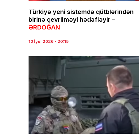
Türkiyə yeni sistemdə qütblərindən
birinə çevrilməyi hədəfləyir –
ƏRDOĞAN
10 İyul 2026 - 20:15