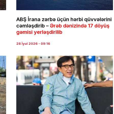
ABŞ İrana zərbə üçün hərbi qüvvələrini
cəmləşdirib –
Ərəb dənizində 17 döyüş
gəmisi yerləşdirilib
28 İyul 2026 - 09:16