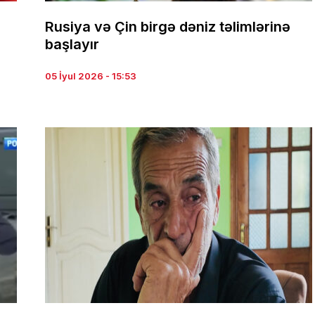
Rusiya və Çin birgə dəniz təlimlərinə
başlayır
05 İyul 2026 - 15:53