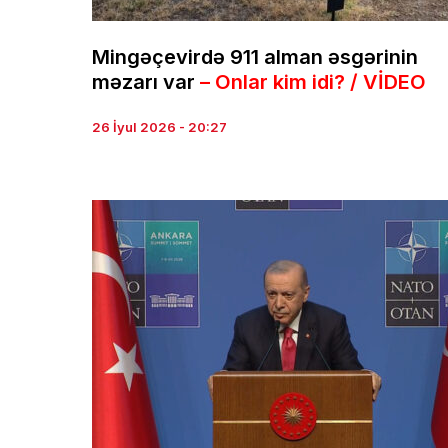
Mingəçevirdə 911 alman əsgərinin
məzarı var
– Onlar kim idi? / VİDEO
26 İyul 2026 - 20:27