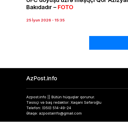
UFC döyüşü üzrə məşqçi Qor Azizya
Bakıdadır –
FOTO
25 İyun 2026 - 15:35
AzPost.info
Azpost.info || Bütün hüquqlar qorunur.
Təsisçi və baş redaktor: Xaqani Səfəroğlu
Telefon: (050) 514-49-24
Əlaqə: azpostainfo@gmail.com