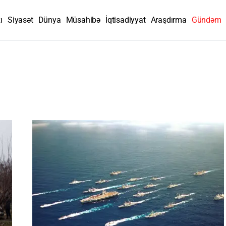
ı
Siyasət
Dünya
Müsahibə
İqtisadiyyat
Araşdırma
Gündəm