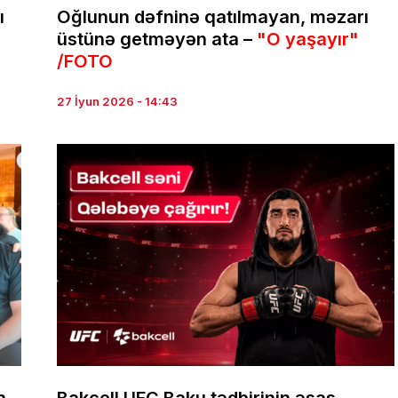
ı
Oğlunun dəfninə qatılmayan, məzarı
üstünə getməyən ata –
"O yaşayır"
/FOTO
27 İyun 2026 - 14:43