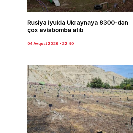
Rusiya iyulda Ukraynaya 8300-dən
çox aviabomba atıb
04 Avqust 2026 - 22:40