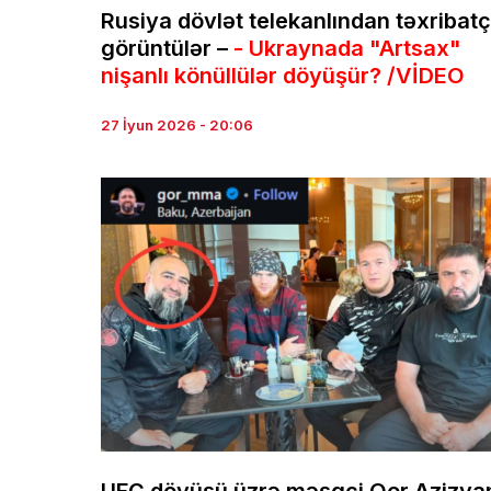
Rusiya dövlət telekanlından təxribatç
görüntülər –
- Ukraynada "Artsax"
nişanlı könüllülər döyüşür? /VİDEO
27 İyun 2026 - 20:06