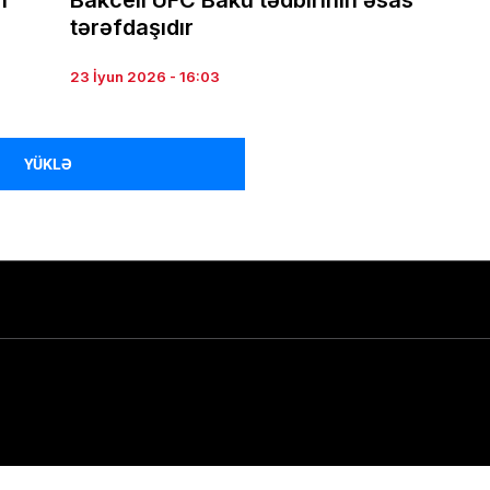
n
Bakcell UFC Baku tədbirinin əsas
tərəfdaşıdır
23 İyun 2026 - 16:03
YÜKLƏ