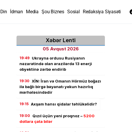
Din
İdman
Media
Şou Biznes
Sosial
Redaksiya Siyasəti
Xəbər Lenti
05 Avqust 2026
19:49
Ukrayna ordusu Rusiyanın
nəzarətində olan ərazilərdə 13 enerji
obyektinə zərbə endirib
19:30
XİN: İran və Omanın Hörmüz boğazı
ilə bağlı birgə bəyanatı yekun hazırlıq
mərhələsindədir
19:15
Axşam hansı qidalar təhlükəlidir?
19:00
Qızıl üçün yeni proqnoz –
5200
dollara çata bilər