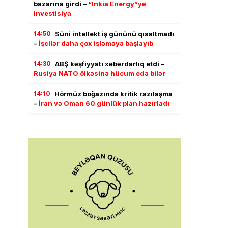
bazarına girdi –
“Inkia Energy”yə
investisiya
14:50
Süni intellekt iş gününü qısaltmadı
–
İşçilər daha çox işləməyə başlayıb
14:30
ABŞ kəşfiyyatı xəbərdarlıq etdi –
Rusiya NATO ölkəsinə hücum edə bilər
14:10
Hörmüz boğazında kritik razılaşma
–
İran və Oman 60 günlük plan hazırladı