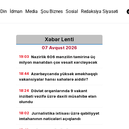
Din
İdman
Media
Şou Biznes
Sosial
Redaksiya Siyasəti
Xəbər Lenti
07 Avqust 2026
19:03
Nazirlik 606 mənzilin təmirinə üç
milyon manatdan çox vəsait xərcləyəcək
18:44
Azərbaycanda yüksək əməkhaqqlı
vakansiyalar hansı sahələrə aiddir?
18:24
Dövlət orqanlarında 9 vakant
inzibati vəzifə üzrə daxili müsahibə elan
olundu
18:02
Jurnalistika ixtisası üzrə qabiliyyət
imtahanının nəticələri açıqlandı