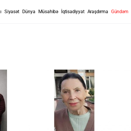
ı
Siyasət
Dünya
Müsahibə
İqtisadiyyat
Araşdırma
Gündəm