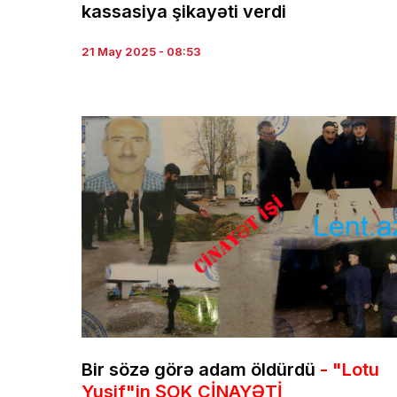
kassasiya şikayəti verdi
21 May 2025 - 08:53
Bir sözə görə adam öldürdü
- "Lotu
Yusif"in ŞOK CİNAYƏTİ