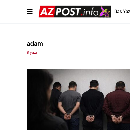
Baş Yaz
adam
8 yazı