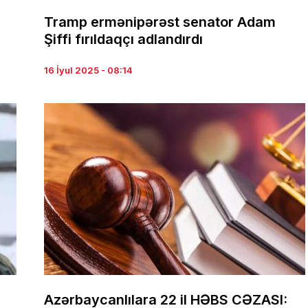
Tramp ermənipərəst senator Adam
Şiffi fırıldaqçı adlandırdı
16 İyul 2025 - 08:14
Azərbaycanlılara 22 il HƏBS CƏZASI: