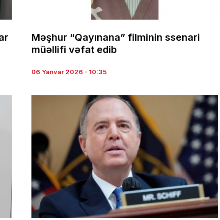
ar
Məşhur “Qayınana” filminin ssenari
müəllifi vəfat edib
06 Yanvar 2026 - 10:35