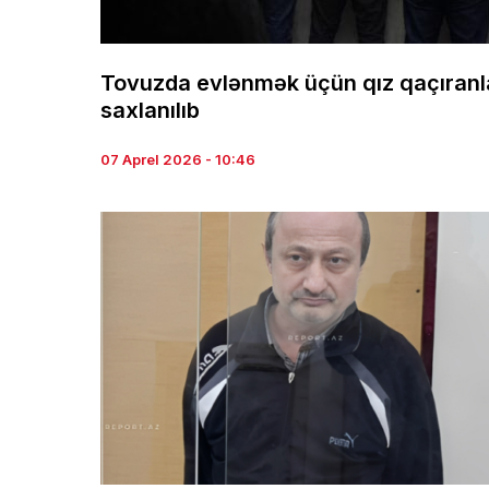
Tovuzda evlənmək üçün qız qaçıranl
saxlanılıb
07 Aprel 2026 - 10:46