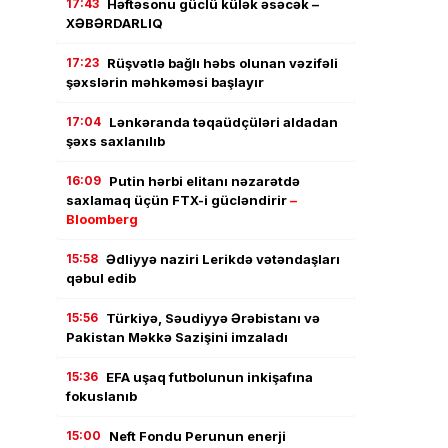
17:43
Həftəsonu güclü külək əsəcək –
XƏBƏRDARLIQ
17:23
Rüşvətlə bağlı həbs olunan vəzifəli
şəxslərin məhkəməsi başlayır
17:04
Lənkəranda təqaüdçüləri aldadan
şəxs saxlanılıb
16:09
Putin hərbi elitanı nəzarətdə
saxlamaq üçün FTX-i gücləndirir
–
Bloomberg
15:58
Ədliyyə naziri Lerikdə vətəndaşları
qəbul edib
15:56
Türkiyə, Səudiyyə Ərəbistanı və
Pakistan Məkkə Sazişini imzaladı
15:36
EFA uşaq futbolunun inkişafına
fokuslanıb
15:00
Neft Fondu Perunun enerji