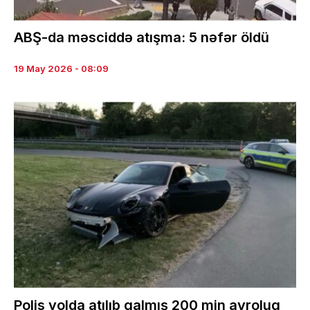
ABŞ-da məsciddə atışma: 5 nəfər öldü
19 May 2026 - 08:09
Polis yolda atılıb qalmış 200 min avroluq