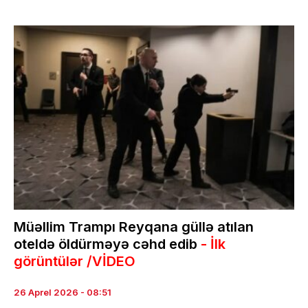
Müəllim Trampı Reyqana güllə atılan
oteldə öldürməyə cəhd edib
- İlk
görüntülər /VİDEO
26 Aprel 2026 - 08:51