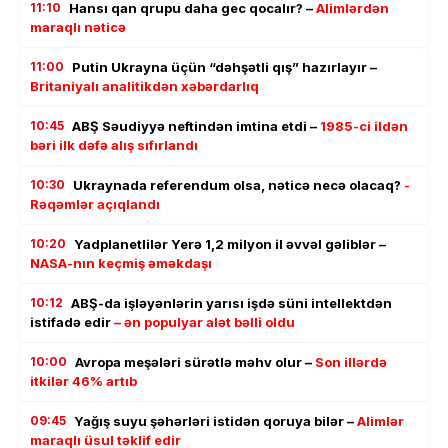
11:10
Hansı qan qrupu daha gec qocalır? –
Alimlərdən
maraqlı nəticə
11:00
Putin Ukrayna üçün “dəhşətli qış” hazırlayır –
Britaniyalı analitikdən xəbərdarlıq
10:45
ABŞ Səudiyyə neftindən imtina etdi –
1985-ci ildən
bəri ilk dəfə alış sıfırlandı
10:30
Ukraynada referendum olsa, nəticə necə olacaq?
-
Rəqəmlər açıqlandı
10:20
Yadplanetlilər Yerə 1,2 milyon il əvvəl gəliblər –
NASA-nın keçmiş əməkdaşı
10:12
ABŞ-da işləyənlərin yarısı işdə süni intellektdən
istifadə edir
– ən populyar alət bəlli oldu
10:00
Avropa meşələri sürətlə məhv olur –
Son illərdə
itkilər 46% artıb
09:45
Yağış suyu şəhərləri istidən qoruya bilər –
Alimlər
maraqlı üsul təklif edir