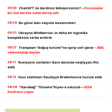
09:30
ChatGPT ilə dərdinizi bölüşürsünüz? –
Psixoloqlar
bu risk barədə xəbərdarlıq edir
09:24
Bu günə olan valyuta məzənnələri
09:01
Ukrayna Wildberries-in daha bir logistika
kompleksinə zərbə endirib
08:37
Trampdan “doğuş turizmi”nə qarşı sərt qərar
– ABŞ
vətəndaşlığı dəyişir
08:17
Rusiyanın zərbələri Qara dənizdə nəqliyyatı iflic
edib
08:12
Husi silahlıları Səudiyyə Ərəbistanına hucum edib
08:08
“Qarabağ” “Dinamo”Kiyev-ə uduzub –
UEFA
Konfrans Liqası