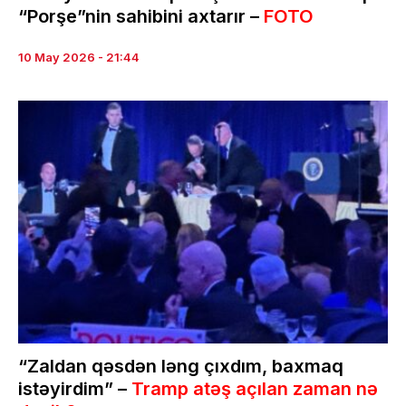
“Porşe”nin sahibini axtarır –
FOTO
10 May 2026 - 21:44
“Zaldan qəsdən ləng çıxdım, baxmaq
istəyirdim” –
Tramp atəş açılan zaman nə