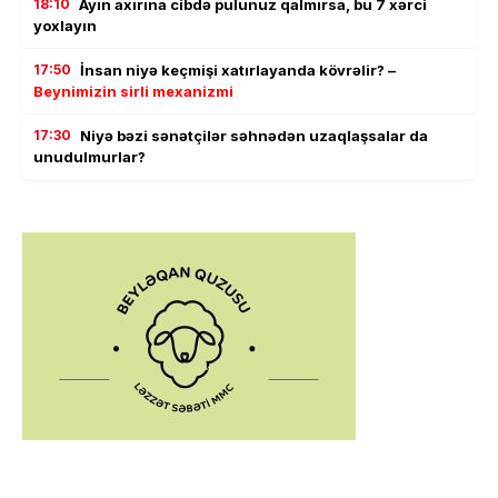
18:10
Ayın axırına cibdə pulunuz qalmırsa, bu 7 xərci
yoxlayın
17:50
İnsan niyə keçmişi xatırlayanda kövrəlir? –
Beynimizin sirli mexanizmi
17:30
Niyə bəzi sənətçilər səhnədən uzaqlaşsalar da
unudulmurlar?