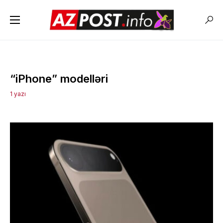
“iPhone” modelləri
1 yazı