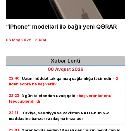
“iPhone” modelləri ilə bağlı yeni QƏRAR
06 May 2025 - 23:04
Xəbər Lenti
08 Avqust 2026
22:40
Uzun müddət tək qalmaq sağlamlığa təsir edir –
2
ildən sonra nə baş verir?
22:23
3 gün telefondan uzaq qaldı:
baş verənlər onu
təəccübləndirdi
22:11
Türkiyə, Səudiyyə və Pakistan NATO-nun 5-ci
maddəsinə bənzər razılaşma imzaladı
22:01
Goranboyda evdən 18 yaşlı gənc qızın meyiti tapıldı