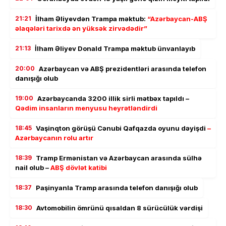
21:21
İlham Əliyevdən Trampa məktub:
“Azərbaycan-ABŞ
əlaqələri tarixdə ən yüksək zirvədədir”
21:13
İlham Əliyev Donald Trampa məktub ünvanlayıb
20:00
Azərbaycan və ABŞ prezidentləri arasında telefon
danışığı olub
19:00
Azərbaycanda 3200 illik sirli mətbəx tapıldı –
Qədim insanların menyusu heyrətləndirdi
18:45
Vaşinqton görüşü Cənubi Qafqazda oyunu dəyişdi
–
Azərbaycanın rolu artır
18:39
Tramp Ermənistan və Azərbaycan arasında sülhə
nail olub –
ABŞ dövlət katibi
18:37
Paşinyanla Tramp arasında telefon danışığı olub
18:30
Avtomobilin ömrünü qısaldan 8 sürücülük vərdişi