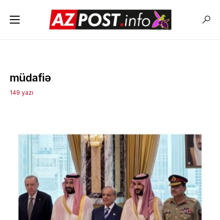
müdafiə
149 yazı