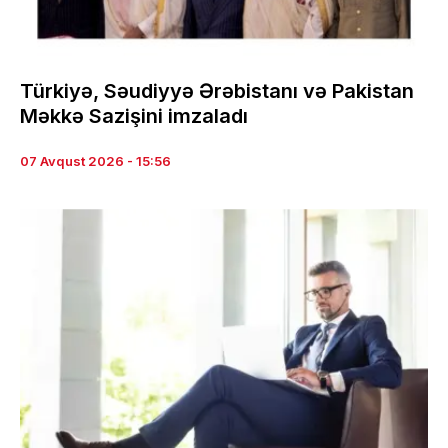
Türkiyə, Səudiyyə Ərəbistanı və Pakistan
Məkkə Sazişini imzaladı
07 Avqust 2026 - 15:56