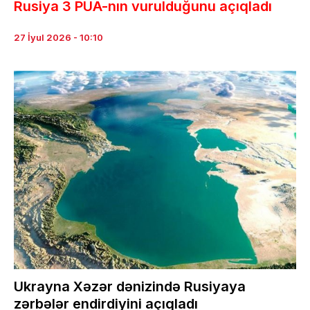
Rusiya 3 PUA-nın vurulduğunu açıqladı
27 İyul 2026 - 10:10
Ukrayna Xəzər dənizində Rusiyaya
zərbələr endirdiyini açıqladı