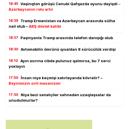
18:45
Vaşinqton görüşü Cənubi Qafqazda oyunu dəyişdi
–
Azərbaycanın rolu artır
18:39
Tramp Ermənistan və Azərbaycan arasında sülhə
nail olub –
ABŞ dövlət katibi
18:37
Paşinyanla Tramp arasında telefon danışığı olub
18:30
Avtomobilin ömrünü qısaldan 8 sürücülük vərdişi
18:10
Ayın axırına cibdə pulunuz qalmırsa, bu 7 xərci
yoxlayın
17:50
İnsan niyə keçmişi xatırlayanda kövrəlir? –
Beynimizin sirli mexanizmi
17:30
Niyə bəzi sənətçilər səhnədən uzaqlaşsalar da
unudulmurlar?