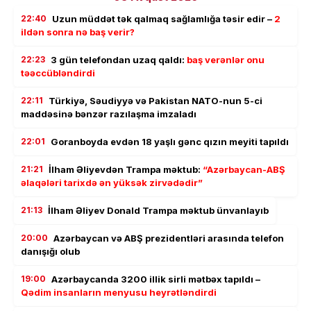
22:40
Uzun müddət tək qalmaq sağlamlığa təsir edir –
2
ildən sonra nə baş verir?
22:23
3 gün telefondan uzaq qaldı:
baş verənlər onu
təəccübləndirdi
22:11
Türkiyə, Səudiyyə və Pakistan NATO-nun 5-ci
maddəsinə bənzər razılaşma imzaladı
22:01
Goranboyda evdən 18 yaşlı gənc qızın meyiti tapıldı
21:21
İlham Əliyevdən Trampa məktub:
“Azərbaycan-ABŞ
əlaqələri tarixdə ən yüksək zirvədədir”
21:13
İlham Əliyev Donald Trampa məktub ünvanlayıb
20:00
Azərbaycan və ABŞ prezidentləri arasında telefon
danışığı olub
19:00
Azərbaycanda 3200 illik sirli mətbəx tapıldı –
Qədim insanların menyusu heyrətləndirdi