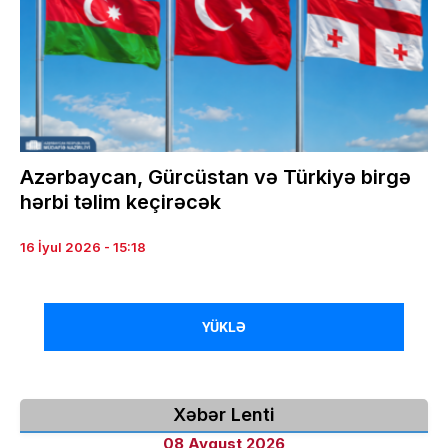
Azərbaycan, Gürcüstan və Türkiyə birgə
hərbi təlim keçirəcək
16 İyul 2026 - 15:18
YÜKLƏ
Xəbər Lenti
08 Avqust 2026