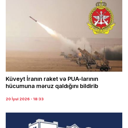
Küveyt İranın raket və PUA-larının
hücumuna məruz qaldığını bildirib
20 İyul 2026 - 18:33