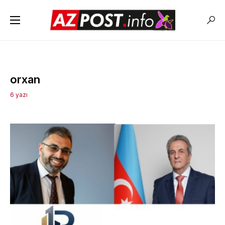
orxan
6 yazı