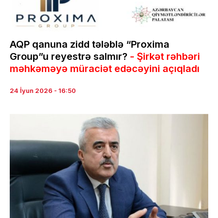
AQP qanuna zidd tələblə “Proxima
Group”u reyestrə salmır?
- Şirkət rəhbəri
məhkəməyə müraciət edəcəyini açıqladı
24 İyun 2026 - 16:50