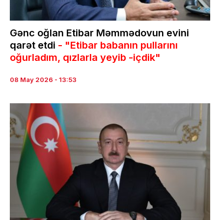
Gənc oğlan Etibar Məmmədovun evini
qarət etdi
- "Etibar babanın pullarını
oğurladım, qızlarla yeyib -içdik"
08 May 2026 - 13:53