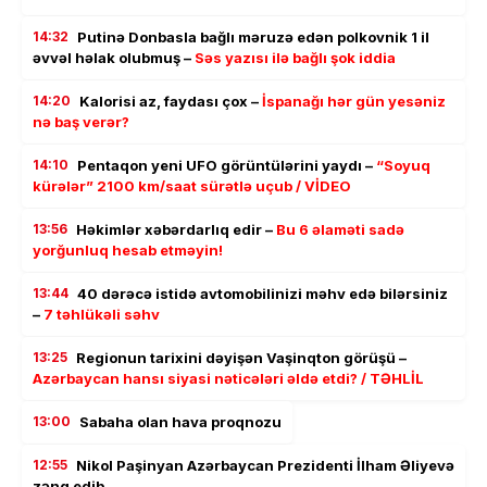
14:32
Putinə Donbasla bağlı məruzə edən polkovnik 1 il
əvvəl həlak olubmuş –
Səs yazısı ilə bağlı şok iddia
14:20
Kalorisi az, faydası çox –
İspanağı hər gün yesəniz
nə baş verər?
14:10
Pentaqon yeni UFO görüntülərini yaydı –
“Soyuq
kürələr” 2100 km/saat sürətlə uçub / VİDEO
13:56
Həkimlər xəbərdarlıq edir –
Bu 6 əlaməti sadə
yorğunluq hesab etməyin!
13:44
40 dərəcə istidə avtomobilinizi məhv edə bilərsiniz
–
7 təhlükəli səhv
13:25
Regionun tarixini dəyişən Vaşinqton görüşü –
Azərbaycan hansı siyasi nəticələri əldə etdi? / TƏHLİL
13:00
Sabaha olan hava proqnozu
12:55
Nikol Paşinyan Azərbaycan Prezidenti İlham Əliyevə
zəng edib