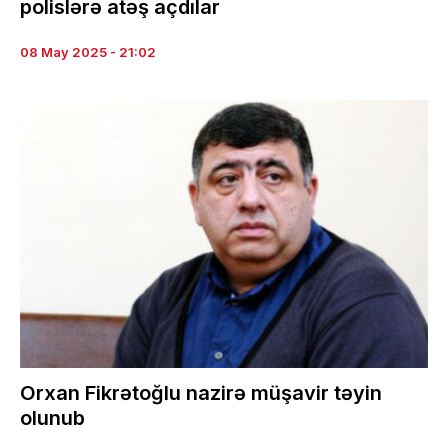
polislərə atəş açdılar
08 May 2025 - 21:02
Orxan Fikrətoğlu nazirə müşavir təyin
olunub