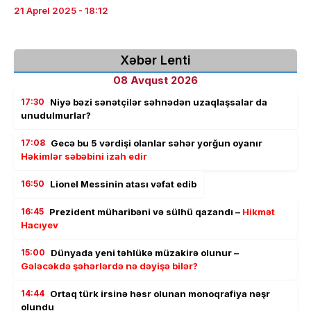
21 Aprel 2025 - 18:12
Xəbər Lenti
08 Avqust 2026
17:30
Niyə bəzi sənətçilər səhnədən uzaqlaşsalar da
unudulmurlar?
17:08
Gecə bu 5 vərdişi olanlar səhər yorğun oyanır
Həkimlər səbəbini izah edir
16:50
Lionel Messinin atası vəfat edib
16:45
Prezident müharibəni və sülhü qazandı –
Hikmət
Hacıyev
15:00
Dünyada yeni təhlükə müzakirə olunur –
Gələcəkdə şəhərlərdə nə dəyişə bilər?
14:44
Ortaq türk irsinə həsr olunan monoqrafiya nəşr
olundu