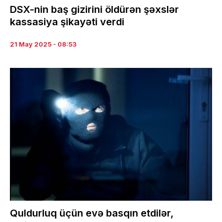
DSX-nin baş gizirini öldürən şəxslər
kassasiya şikayəti verdi
21 May 2025 - 08:53
Quldurluq üçün evə basqın etdilər,