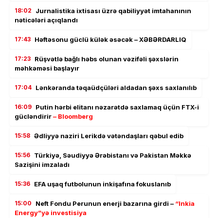
18:02
Jurnalistika ixtisası üzrə qabiliyyət imtahanının
nəticələri açıqlandı
17:43
Həftəsonu güclü külək əsəcək – XƏBƏRDARLIQ
17:23
Rüşvətlə bağlı həbs olunan vəzifəli şəxslərin
məhkəməsi başlayır
17:04
Lənkəranda təqaüdçüləri aldadan şəxs saxlanılıb
16:09
Putin hərbi elitanı nəzarətdə saxlamaq üçün FTX-i
gücləndirir
– Bloomberg
15:58
Ədliyyə naziri Lerikdə vətəndaşları qəbul edib
15:56
Türkiyə, Səudiyyə Ərəbistanı və Pakistan Məkkə
Sazişini imzaladı
15:36
EFA uşaq futbolunun inkişafına fokuslanıb
15:00
Neft Fondu Perunun enerji bazarına girdi –
“Inkia
Energy”yə investisiya