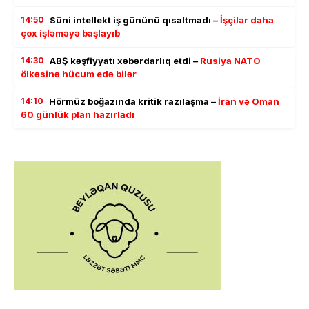
14:50
Süni intellekt iş gününü qısaltmadı –
İşçilər daha
çox işləməyə başlayıb
14:30
ABŞ kəşfiyyatı xəbərdarlıq etdi –
Rusiya NATO
ölkəsinə hücum edə bilər
14:10
Hörmüz boğazında kritik razılaşma –
İran və Oman
60 günlük plan hazırladı