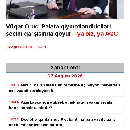
Vüqar Oruc: Palata qiymətləndiriciləri
seçim qarşısında qoyur
– ya biz, ya AQC
10 Aprel 2026 - 15:29
Xəbər Lenti
07 Avqust 2026
19:03
Nazirlik 606 mənzilin təmirinə üç milyon manatdan
çox vəsait xərcləyəcək
18:44
Azərbaycanda yüksək əməkhaqqlı vakansiyalar
hansı sahələrə aiddir?
18:24
Dövlət orqanlarında 9 vakant inzibati vəzifə üzrə
daxili müsahibə elan olundu