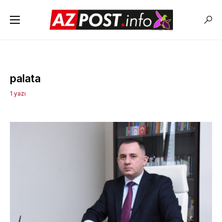
palata
1 yazı