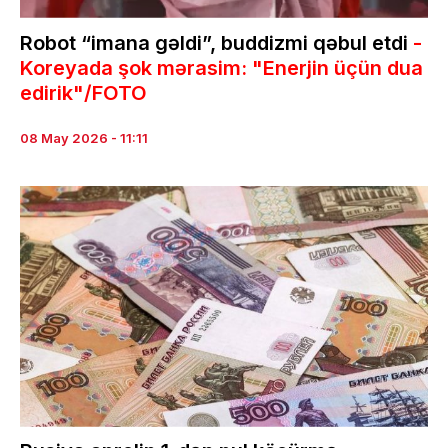
Robot “imana gəldi”, buddizmi qəbul etdi
-
Koreyada şok mərasim: "Enerjin üçün dua
edirik"/FOTO
08 May 2026 - 11:11