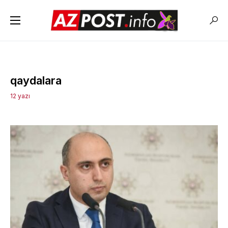
qaydalara
12 yazı