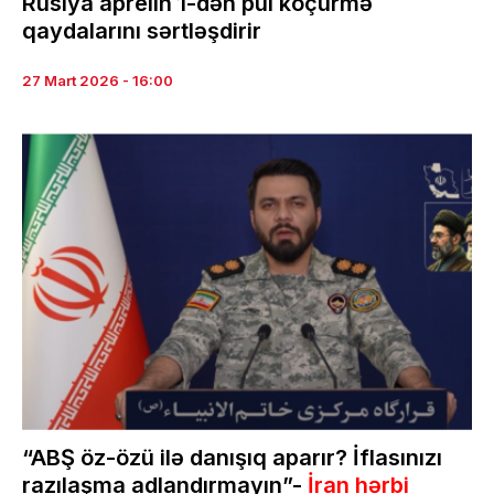
Rusiya aprelin 1-dən pul köçürmə
qaydalarını sərtləşdirir
27 Mart 2026 - 16:00
“ABŞ öz-özü ilə danışıq aparır? İflasınızı
razılaşma adlandırmayın”-
İran hərbi