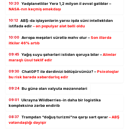
10:20
Yadplanetlilər Yerə 1,2 milyon il əvvəl gəliblər –
NASA-nın keçmiş əməkdaşı
10:12
ABŞ-da işləyənlərin yarısı işdə süni intellektdən
istifadə edir
– ən populyar alət bəlli oldu
10:00
Avropa meşələri sürətlə məhv olur –
Son illərdə
itkilər 46% artıb
09:45
Yağış suyu şəhərləri istidən qoruya bilər –
Alimlər
maraqlı üsul təklif edir
09:30
ChatGPT ilə dərdinizi bölüşürsünüz? –
Psixoloqlar
bu risk barədə xəbərdarlıq edir
09:24
Bu günə olan valyuta məzənnələri
09:01
Ukrayna Wildberries-in daha bir logistika
kompleksinə zərbə endirib
08:37
Trampdan “doğuş turizmi”nə qarşı sərt qərar
– ABŞ
vətəndaşlığı dəyişir