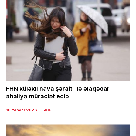
FHN küləkli hava şəraiti ilə əlaqədar
əhaliyə müraciət edib
10 Yanvar 2026 - 15:09