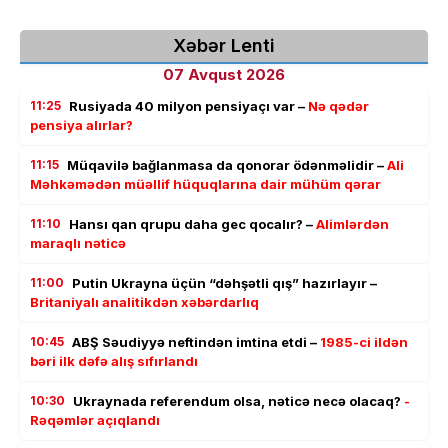
Xəbər Lenti
07 Avqust 2026
11:25
Rusiyada 40 milyon pensiyaçı var –
Nə qədər
pensiya alırlar?
11:15
Müqavilə bağlanmasa da qonorar ödənməlidir –
Ali
Məhkəmədən müəllif hüquqlarına dair mühüm qərar
11:10
Hansı qan qrupu daha gec qocalır? –
Alimlərdən
maraqlı nəticə
11:00
Putin Ukrayna üçün “dəhşətli qış” hazırlayır –
Britaniyalı analitikdən xəbərdarlıq
10:45
ABŞ Səudiyyə neftindən imtina etdi –
1985-ci ildən
bəri ilk dəfə alış sıfırlandı
10:30
Ukraynada referendum olsa, nəticə necə olacaq?
-
Rəqəmlər açıqlandı