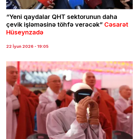
“Yeni qaydalar QHT sektorunun daha
çevik işləməsinə töhfə verəcək”
Cəsarət
Hüseynzadə
22 İyun 2026 - 19:05