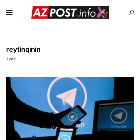
reytinqinin
1 yazı