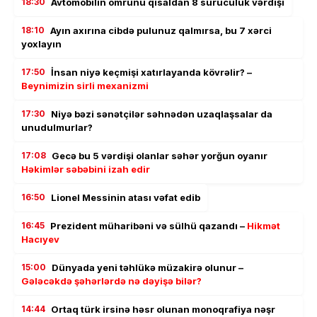
18:30
Avtomobilin ömrünü qısaldan 8 sürücülük vərdişi
18:10
Ayın axırına cibdə pulunuz qalmırsa, bu 7 xərci
yoxlayın
17:50
İnsan niyə keçmişi xatırlayanda kövrəlir? –
Beynimizin sirli mexanizmi
17:30
Niyə bəzi sənətçilər səhnədən uzaqlaşsalar da
unudulmurlar?
17:08
Gecə bu 5 vərdişi olanlar səhər yorğun oyanır
Həkimlər səbəbini izah edir
16:50
Lionel Messinin atası vəfat edib
16:45
Prezident müharibəni və sülhü qazandı –
Hikmət
Hacıyev
15:00
Dünyada yeni təhlükə müzakirə olunur –
Gələcəkdə şəhərlərdə nə dəyişə bilər?
14:44
Ortaq türk irsinə həsr olunan monoqrafiya nəşr