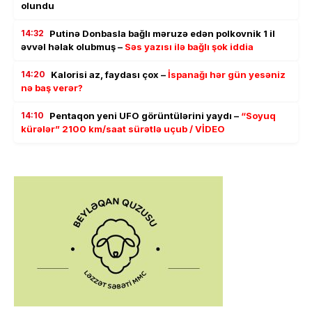
olundu
14:32
Putinə Donbasla bağlı məruzə edən polkovnik 1 il
əvvəl həlak olubmuş –
Səs yazısı ilə bağlı şok iddia
14:20
Kalorisi az, faydası çox –
İspanağı hər gün yesəniz
nə baş verər?
14:10
Pentaqon yeni UFO görüntülərini yaydı –
“Soyuq
kürələr” 2100 km/saat sürətlə uçub / VİDEO